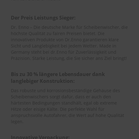
S
c
Der Preis Leistungs Sieger:
h
Dr. Enno – Die deutsche Marke für Scheibenwischer, die
w
höchste Qualität zu fairen Preisen bietet. Die
ä
m
innovativen Produkte von Dr.Enno garantieren klare
m
Sicht und Langlebigkeit bei jedem Wetter. Made in
e
Germany steht bei dr.Enno für Zuverlässigkeit und
T
Präzision. Starke Leistung, die Sie sicher ans Ziel bringt!
ü
c
h
Bis zu 30 % längere Lebensdauer dank
e
langlebiger Konstruktion:
r
B
Das robuste und korrosionsbeständige Gehäuse des
ü
Scheibenwischers sorgt dafür, dass er auch den
r
härtesten Bedingungen standhält, egal ob extreme
s
Hitze oder eisige Kälte. Die perfekte Wahl für
t
anspruchsvolle Autofahrer, die Wert auf hohe Qualität
e
legen.
n
Accessoires
Innovative Verpackung: