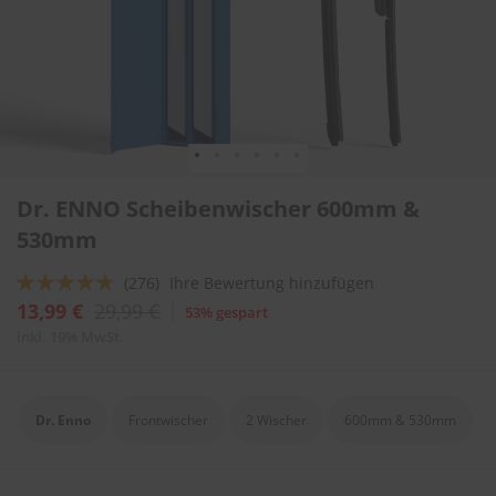
l
i
t
u
r
e
n
&
L
Zum
a
Dr. ENNO Scheibenwischer 600mm &
Anfang
c
der
530mm
k
Bildergalerie
p
springen
f
Bewertung:
(276)
Ihre Bewertung hinzufügen
l
90
100
% of
13,99 €
29,99 €
53% gespart
e
g
inkl. 19% MwSt.
e
A
u
Dr. Enno
Frontwischer
2 Wischer
600mm & 530mm
t
o
w