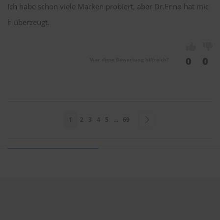
Ich habe schon viele Marken probiert, aber Dr.Enno hat mic
h überzeugt.
0
0
War diese Bewertung hilfreich?
Seite
Sie lesen gerade Seite
Seite
Seite
Seite
Seite
Seite
Seite
Weiter
1
2
3
4
5
...
69
Sie bewerten:
Dr. ENNO Scheibenwischer 600mm & 530mm