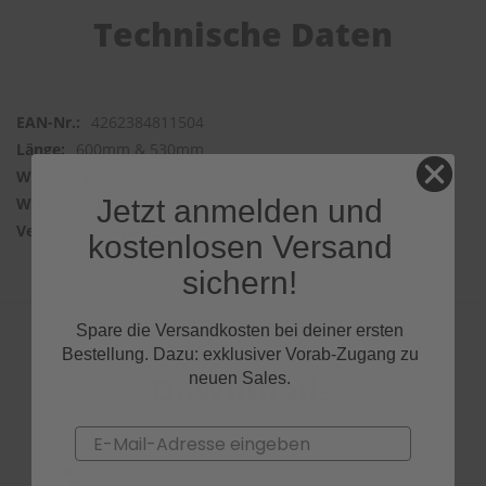
Technische Daten
4262384811504
600mm & 530mm
Dr. Enno
Jetzt anmelden und
Frontwischer
2 Wischer
kostenlosen Versand
sichern!
Spare die Versandkosten bei deiner ersten
Bestellung. Dazu: exklusiver Vorab-Zugang zu
Downloads
neuen Sales.
Email