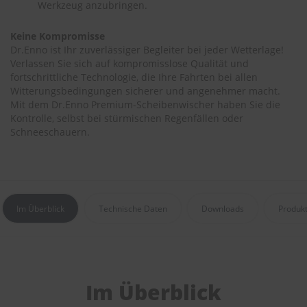
Werkzeug anzubringen.
r
e
i
Keine Kompromisse
n
Dr.Enno ist Ihr zuverlässiger Begleiter bei jeder Wetterlage!
i
Verlassen Sie sich auf kompromisslose Qualität und
g
fortschrittliche Technologie, die Ihre Fahrten bei allen
u
Witterungsbedingungen sicherer und angenehmer macht.
n
Mit dem Dr.Enno Premium-Scheibenwischer haben Sie die
g
Kontrolle, selbst bei stürmischen Regenfällen oder
K
Schneeschauern.
u
n
s
t
s
t
Im Überblick
Technische Daten
Downloads
Produk
o
f
f
p
f
l
Im Überblick
e
g