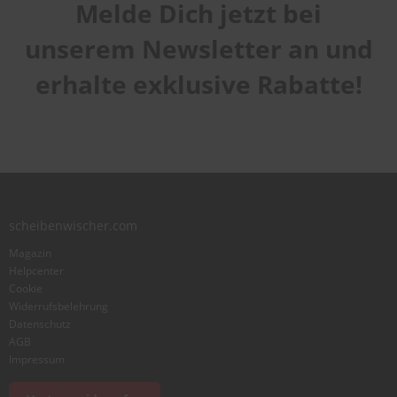
Melde Dich jetzt bei
Handhabung
1
2
3
4
5
Qualität
star
stars
stars
stars
stars
unserem Newsletter an und
1
2
3
4
5
Laufruhe
star
stars
stars
stars
stars
erhalte exklusive Rabatte!
1
2
3
4
5
star
stars
stars
stars
stars
Benutzername
Zusammenfassung
scheibenwischer.com
Bewertung
Magazin
Helpcenter
Cookie
Widerrufsbelehrung
Datenschutz
AGB
Foto hinzufügen
Impressum