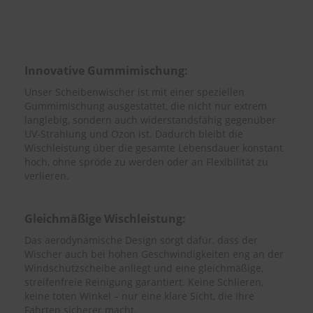
e
P
o
l
Innovative Gummimischung:
s
t
Unser Scheibenwischer ist mit einer speziellen
e
Gummimischung ausgestattet, die nicht nur extrem
r
langlebig, sondern auch widerstandsfähig gegenüber
-
UV-Strahlung und Ozon ist. Dadurch bleibt die
&
Wischleistung über die gesamte Lebensdauer konstant
I
n
hoch, ohne spröde zu werden oder an Flexibilität zu
n
verlieren.
e
n
r
Gleichmäßige Wischleistung:
e
i
Das aerodynamische Design sorgt dafür, dass der
n
Wischer auch bei hohen Geschwindigkeiten eng an der
i
Windschutzscheibe anliegt und eine gleichmäßige,
g
streifenfreie Reinigung garantiert. Keine Schlieren,
u
keine toten Winkel – nur eine klare Sicht, die Ihre
n
Fahrten sicherer macht.
g