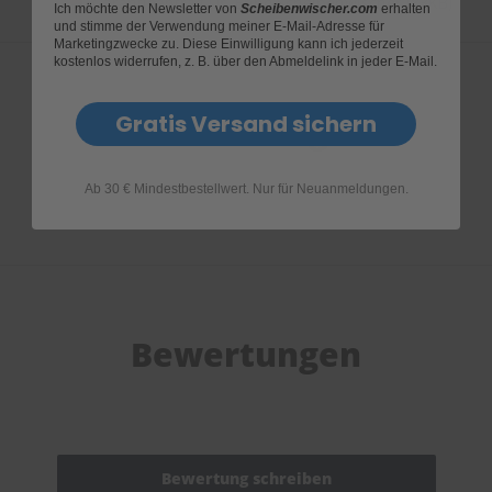
Garantieantrag Dr. Enno Scheibenwischer (83KB)
Ich möchte den Newsletter von
Scheibenwischer.com
erhalten
und stimme der Verwendung meiner E-Mail-Adresse für
Marketingzwecke zu. Diese Einwilligung kann ich jederzeit
kostenlos widerrufen, z. B. über den Abmeldelink in jeder E-Mail.
Gratis Versand sichern
Produktfragen
Ab 30 € Mindestbestellwert. Nur für Neuanmeldungen.
Bewertungen