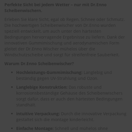
.
Perfekte Sicht bei jedem Wetter – nur mit Dr.Enno
c
Scheibenwischern.
o
m
Erleben Sie klare Sicht, egal ob Regen, Schnee oder Schmutz.
Die hochwertigen Scheibenwischer von Dr.Enno wurden
A
speziell entwickelt, um auch unter den härtesten
u
Bedingungen hervorragende Ergebnisse zu liefern. Dank der
t
innovativen Gummimischung und aerodynamischen Form
o
gleitet der Dr.Enno Wischer mühelos über die
s
h
Windschutzscheibe und sorgt für streifenfreie Sauberkeit.
a
Warum Dr.Enno Scheibenwischer?
m
p
Hochleistungs-Gummimischung:
Langlebig und
o
beständig gegen UV-Strahlung und Ozon.
o
Langlebige Konstruktion:
Das robuste und
S
korrosionsbeständige Gehäuse des Scheibenwischers
c
sorgt dafür, dass er auch den härtesten Bedingungen
h
standhält.
e
i
intuitive Verpackung:
Durch die innovative Verpackung
b
gestaltet sich die montage kinderleicht.
e
Einfache Montage:
Schnell und mühelos ohne
n