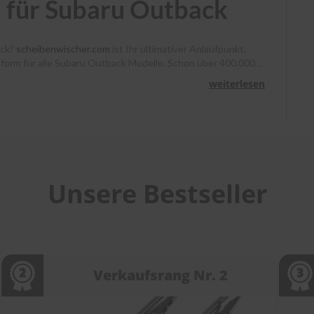
 für Subaru Outback
ack?
scheibenwischer.com
ist Ihr ultimativer Anlaufpunkt.
ssform für alle Subaru Outback Modelle. Schon über 400.000
, Heyner und Benno klare Sicht. Bestellen Sie bis 13 Uhr,
weiterlesen
unterstützen wir Sie mit Montagevideos und unserem
heibenwischer bei
scheibenwischer.com
!
Unsere Bestseller
Verkaufsrang Nr. 2