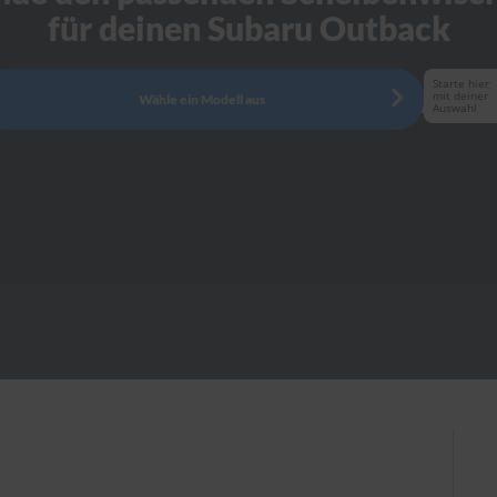
für deinen Subaru Outback
Starte hier
mit deiner
Wähle ein Modell aus
Auswahl