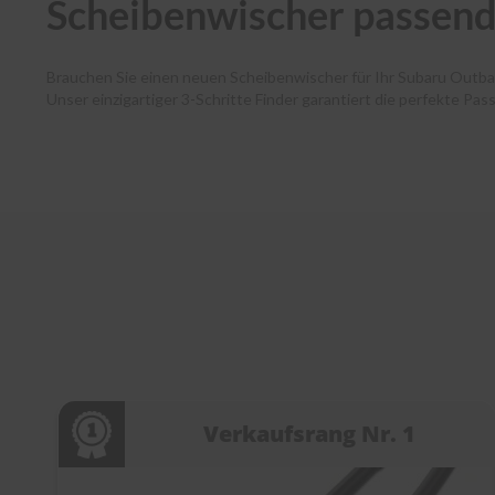
Scheibenwischer passend
Brauchen Sie einen neuen Scheibenwischer für Ihr Subaru Outb
Unser einzigartiger 3-Schritte Finder garantiert die perfekte Pa
Autofahrende haben dank unserer Premium-Marken wie Bosch, SWF
und Ihr Paket verlässt noch am selben Tag unser Lager. Zudem 
Kundenservice bei jedem Schritt. Entdecken Sie die Welt der Sc
Verkaufsrang Nr. 1