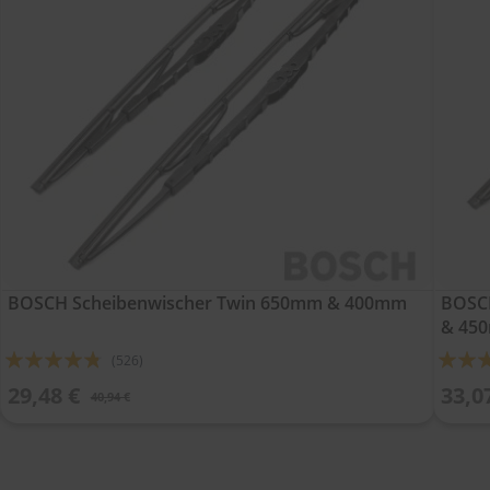
BOSCH Scheibenwischer Twin 650mm & 400mm
BOSCH
& 45
Bewertung:
Bewert
(526)
91%
91%
29,48 €
33,0
40,94 €