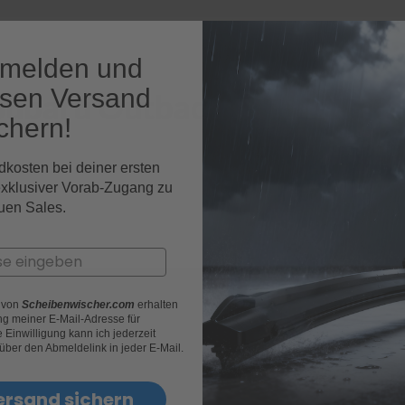
nmelden und
osen Versand
 Subaru Outback Fahrzeugmo
chern!
dkosten bei deiner ersten
exklusiver Vorab-Zugang zu
uen Sales.
r von
Scheibenwischer.com
erhalten
g meiner E-Mail-Adresse für
Einwilligung kann ich jederzeit
 über den Abmeldelink in jeder E-Mail.
ersand sichern