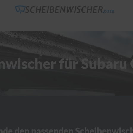
nwischer für Subaru
nde den passenden Scheibenwisc