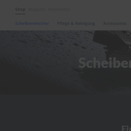
Scheibenwischer
Shop
Magazin
Helpcenter
Pflege
&
Reinigung
Scheibenwischer
Pflege & Reinigung
Accessoires
Felgenreinigung
Polituren
&
Lackpflege
Scheibe
Autowellness
von
scheibenwischer.com
Autoshampoo
Scheibenreinigung
Kunststoffpflege
Polster-
&
Innenreinigung
Schwämme
Fi