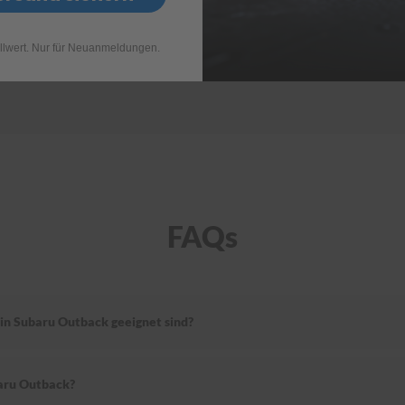
llwert. Nur für Neuanmeldungen.
FAQs
ein Subaru Outback geeignet sind?
aru Outback?