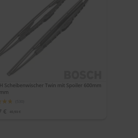
 Scheibenwischer Twin mit Spoiler 600mm
0mm
ung:
(530)
7 €
45,93 €