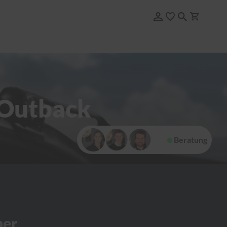
 Outback
Beratung
her