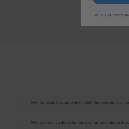
Ab 30 € Mindestbeste
Wie finde ich heraus, welche Scheibenwischer für m
Wie ersetze ich die Scheibenwischer an meinem Sub