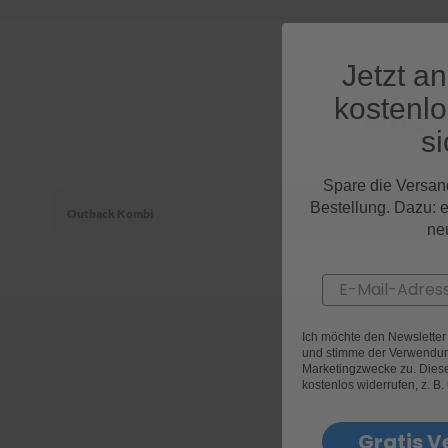
Jetzt a
kostenl
Alle
si
Spare die Versan
Bestellung. Dazu: 
Outback Kombi
ne
Email
Ich möchte den Newslette
und stimme der Verwendun
Marketingzwecke zu. Diese 
kostenlos widerrufen, z. B.
Gratis V