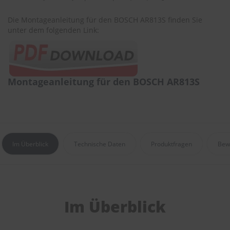
e
Die Montageanleitung für den BOSCH AR813S finden Sie
P
unter dem folgenden Link:
o
l
s
t
e
Montageanleitung für den BOSCH AR813S
r
-
&
I
n
n
e
Im Überblick
Technische Daten
Produktfragen
Bew
n
r
e
i
n
i
Im Überblick
g
u
n
g