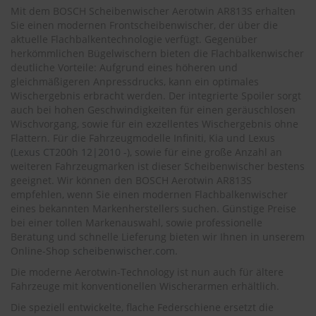
.
Mit dem BOSCH Scheibenwischer Aerotwin AR813S erhalten
c
Sie einen modernen Frontscheibenwischer, der über die
o
aktuelle Flachbalkentechnologie verfügt. Gegenüber
m
herkömmlichen Bügelwischern bieten die Flachbalkenwischer
A
deutliche Vorteile: Aufgrund eines höheren und
u
gleichmäßigeren Anpressdrucks, kann ein optimales
t
Wischergebnis erbracht werden. Der integrierte Spoiler sorgt
o
auch bei hohen Geschwindigkeiten für einen geräuschlosen
s
Wischvorgang, sowie für ein exzellentes Wischergebnis ohne
h
Flattern. Für die Fahrzeugmodelle Infiniti, Kia und Lexus
a
(
Lexus CT200h 12|2010 -
), sowie für eine große Anzahl an
m
weiteren Fahrzeugmarken ist dieser Scheibenwischer bestens
p
geeignet. Wir können den BOSCH Aerotwin AR813S
o
o
empfehlen, wenn Sie einen modernen Flachbalkenwischer
eines bekannten Markenherstellers suchen. Günstige Preise
S
bei einer tollen Markenauswahl, sowie professionelle
c
Beratung und schnelle Lieferung bieten wir Ihnen in unserem
h
Online-Shop
scheibenwischer.com
.
e
i
Die moderne Aerotwin-Technology ist nun auch für ältere
b
Fahrzeuge mit konventionellen Wischerarmen erhältlich.
e
Die speziell entwickelte, flache Federschiene ersetzt die
n