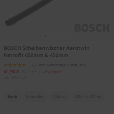
l
i
t
u
r
e
n
&
L
Zum
a
BOSCH Scheibenwischer Aerotwin
Anfang
c
der
Retrofit 650mm & 450mm
k
Bildergalerie
p
springen
f
Bewertung:
(312)
Ihre Bewertung hinzufügen
l
93
100
% of
41,90 €
58,19 €
28% gespart
e
g
inkl. 19% MwSt.
e
A
u
Bosch
Frontwischer
2 Wischer
650mm & 450mm
t
o
w