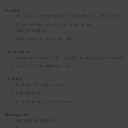
Vorteile
S
c
Perfekte Wischergebnisse durch Hightech-Federschiene
h
Maximale Wischqualität auch bei hoher
w
Geschwindigkeit
ä
m
Verbesserte Wintertauglichkeit
m
e
Lebensdauer
T
ü
Lange Lebensdauer durch gleichmäßigen Anpressdruck
c
Bis zu 700.000 Wischperioden
h
e
r
Laufruhe
B
Minimale Windgeräusche
ü
r
Ruhiger Lauf
s
Kein Rubbeln und Quietschen
t
e
n
Montagezeit
Geringer Zeitaufwand
Accessoires