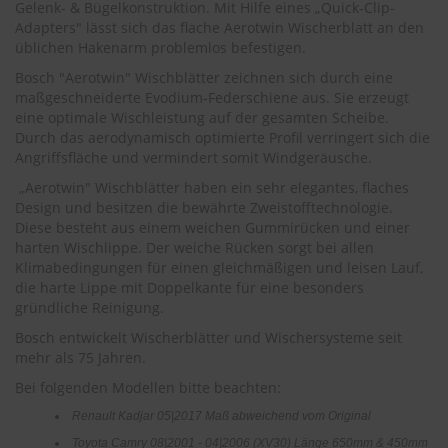
Gelenk- & Bügelkonstruktion. Mit Hilfe eines „Quick-Clip-
r
e
Adapters" lässt sich das flache Aerotwin Wischerblatt an den
i
üblichen Hakenarm problemlos befestigen.
n
Bosch "Aerotwin" Wischblätter zeichnen sich durch eine
i
maßgeschneiderte Evodium-Federschiene aus. Sie erzeugt
g
u
eine optimale Wischleistung auf der gesamten Scheibe.
n
Durch das aerodynamisch optimierte Profil verringert sich die
g
Angriffsfläche und vermindert somit Windgeräusche.
„Aerotwin" Wischblätter haben ein sehr elegantes, flaches
K
Design und besitzen die bewährte Zweistofftechnologie.
u
n
Diese besteht aus einem weichen Gummirücken und einer
s
harten Wischlippe. Der weiche Rücken sorgt bei allen
t
Klimabedingungen für einen gleichmäßigen und leisen Lauf,
s
die harte Lippe mit Doppelkante für eine besonders
t
gründliche Reinigung.
o
f
Bosch entwickelt Wischerblätter und Wischersysteme seit
f
mehr als 75 Jahren.
p
Bei folgenden Modellen bitte beachten:
f
l
Renault Kadjar 05|2017 Maß abweichend vom Original
e
g
Toyota Camry 08|2001 - 04|2006 (XV30) Länge 650mm & 450mm