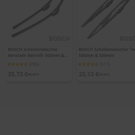
.
c
o
m
A
u
t
o
BOSCH Scheibenwischer
BOSCH Scheibenwischer Tw
s
Aerotwin Retrofit 500mm &
500mm & 500mm
h
a
475mm
Bewertung:
Bewertung:
(285)
(517)
m
92%
91%
p
35,73 €
23,13 €
49,62 €
32,13 €
o
o
S
c
h
e
i
b
e
n