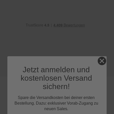
e
P
o
l
s
t
e
r
-
&
I
n
n
Jetzt anmelden und
e
n
kostenlosen Versand
r
e
sichern!
i
n
i
Spare die Versandkosten bei deiner ersten
g
FAQs
Bestellung. Dazu: exklusiver Vorab-Zugang zu
u
neuen Sales.
n
g