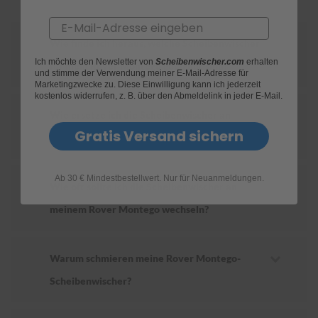
Email
S
c
Wie finde ich heraus, welche Scheibenwischer
h
Ich möchte den Newsletter von
Scheibenwischer.com
erhalten
w
für mein Rover Montego geeignet sind?
und stimme der Verwendung meiner E-Mail-Adresse für
ä
Marketingzwecke zu. Diese Einwilligung kann ich jederzeit
m
kostenlos widerrufen, z. B. über den Abmeldelink in jeder E-Mail.
m
Wie ersetze ich die Scheibenwischer an
e
T
Gratis Versand sichern
meinem Rover Montego?
ü
c
h
Ab 30 € Mindestbestellwert. Nur für Neuanmeldungen.
e
Wie oft sollte ich die Scheibenwischer an
r
B
meinem Rover Montego wechseln?
ü
r
s
t
Warum schmieren meine Rover Montego-
e
Scheibenwischer?
n
Accessoires