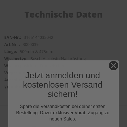
Technische Daten
3165144033042
3000039
500mm & 475mm
Bosch Aerotwin Nachrüstung
Frontwischer
2 Wischer
Jetzt anmelden und
BASIC ADAPTER
kostenlosen Versand
nPKoMsNYL_I
sichern!
Spare die Versandkosten bei deiner ersten
Bestellung. Dazu: exklusiver Vorab-Zugang zu
neuen Sales.