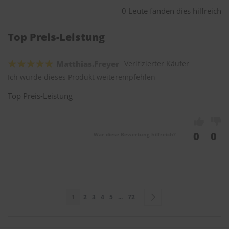
0 Leute fanden dies hilfreich
Top Preis-Leistung
Matthias.Freyer
Verifizierter Käufer
Ich würde dieses Produkt weiterempfehlen
Top Preis-Leistung
0
0
War diese Bewertung hilfreich?
Seite
Sie lesen gerade Seite
Seite
Seite
Seite
Seite
Seite
Seite
Weiter
1
2
3
4
5
...
72