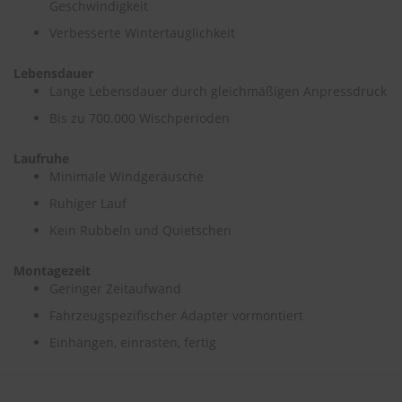
Geschwindigkeit
Verbesserte Wintertauglichkeit
S
c
h
Lebensdauer
w
Lange Lebensdauer durch gleichmäßigen Anpressdruck
ä
m
Bis zu 700.000 Wischperioden
m
e
Laufruhe
T
Minimale Windgeräusche
ü
c
Ruhiger Lauf
h
e
Kein Rubbeln und Quietschen
r
B
Montagezeit
ü
Geringer Zeitaufwand
r
s
Fahrzeugspezifischer Adapter vormontiert
t
e
Einhängen, einrasten, fertig
n
Accessoires