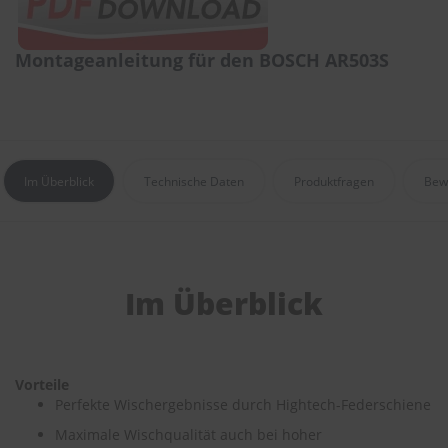
e
P
Montageanleitung für den BOSCH AR503S
o
l
s
t
e
r
-
Im Überblick
Technische Daten
Produktfragen
Bew
&
I
n
n
e
n
Im Überblick
r
e
i
n
i
Vorteile
g
Perfekte Wischergebnisse durch Hightech-Federschiene
u
n
Maximale Wischqualität auch bei hoher
g