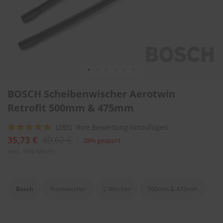
l
i
t
u
r
e
n
&
L
Zum
a
BOSCH Scheibenwischer Aerotwin
Anfang
c
der
Retrofit 500mm & 475mm
k
Bildergalerie
p
springen
f
Bewertung:
(285)
Ihre Bewertung hinzufügen
l
92
100
% of
35,73 €
49,62 €
28% gespart
e
g
inkl. 19% MwSt.
e
A
u
Bosch
Frontwischer
2 Wischer
500mm & 475mm
t
o
w