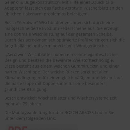
Gelenk- & Bügelkonstruktion. Mit Hilfe eines „Quick-Clip-
r
e
Adapters" lässt sich das flache Aerotwin Wischerblatt an den
i
üblichen Hakenarm problemlos befestigen.
n
Bosch "Aerotwin" Wischblätter zeichnen sich durch eine
i
maßgeschneiderte Evodium-Federschiene aus. Sie erzeugt
g
u
eine optimale Wischleistung auf der gesamten Scheibe.
n
Durch das aerodynamisch optimierte Profil verringert sich die
g
Angriffsfläche und vermindert somit Windgeräusche.
„Aerotwin" Wischblätter haben ein sehr elegantes, flaches
K
Design und besitzen die bewährte Zweistofftechnologie.
u
n
Diese besteht aus einem weichen Gummirücken und einer
s
harten Wischlippe. Der weiche Rücken sorgt bei allen
t
Klimabedingungen für einen gleichmäßigen und leisen Lauf,
s
die harte Lippe mit Doppelkante für eine besonders
t
gründliche Reinigung.
o
f
Bosch entwickelt Wischerblätter und Wischersysteme seit
f
mehr als 75 Jahren.
p
Die Montageanleitung für den BOSCH AR503S finden Sie
f
l
unter dem folgenden Link:
e
g