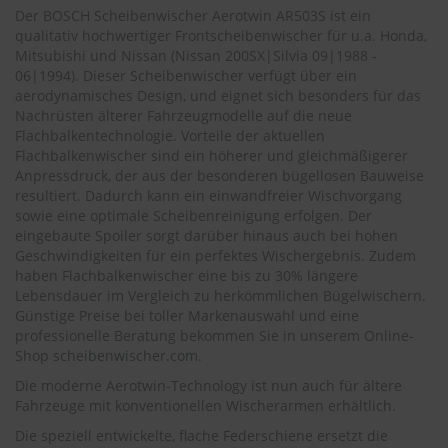
.
Der BOSCH Scheibenwischer Aerotwin AR503S ist ein
c
qualitativ hochwertiger Frontscheibenwischer für u.a. Honda,
o
Mitsubishi und Nissan (
Nissan 200SX|Silvia 09|1988 -
m
06|1994
). Dieser Scheibenwischer verfügt über ein
A
aerodynamisches Design, und eignet sich besonders für das
u
Nachrüsten älterer Fahrzeugmodelle auf die neue
t
Flachbalkentechnologie. Vorteile der aktuellen
o
Flachbalkenwischer sind ein höherer und gleichmäßigerer
s
Anpressdruck, der aus der besonderen bügellosen Bauweise
h
resultiert. Dadurch kann ein einwandfreier Wischvorgang
a
sowie eine optimale Scheibenreinigung erfolgen. Der
m
eingebaute Spoiler sorgt darüber hinaus auch bei hohen
p
Geschwindigkeiten für ein perfektes Wischergebnis. Zudem
o
o
haben Flachbalkenwischer eine bis zu 30% längere
Lebensdauer im Vergleich zu herkömmlichen Bügelwischern.
S
Günstige Preise bei toller Markenauswahl und eine
c
professionelle Beratung bekommen Sie in unserem Online-
h
Shop
scheibenwischer.com
.
e
i
Die moderne Aerotwin-Technology ist nun auch für ältere
b
Fahrzeuge mit konventionellen Wischerarmen erhältlich.
e
Die speziell entwickelte, flache Federschiene ersetzt die
n