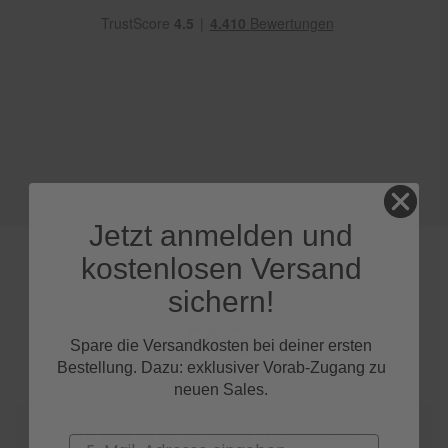
e
P
o
l
s
t
e
r
-
&
I
Jetzt anmelden und
n
n
kostenlosen Versand
e
n
sichern!
r
e
FAQs
i
Spare die Versandkosten bei deiner ersten
n
Bestellung. Dazu: exklusiver Vorab-Zugang zu
i
neuen Sales.
g
u
n
Wie finde ich heraus, welche Scheibenwischer
Email
g