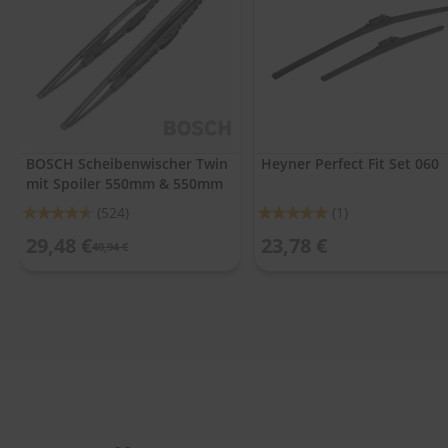
.
c
o
m
A
u
t
o
BOSCH Scheibenwischer Twin
Heyner Perfect Fit Set 060
s
mit Spoiler 550mm & 550mm
h
a
Bewertung:
Bewertung:
(524)
(1)
m
91%
100%
p
29,48 €
23,78 €
40,94 €
o
o
S
c
h
e
i
b
e
n