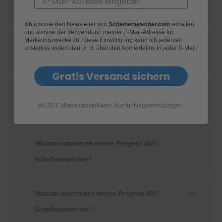
für mein Peugeot 605 geeignet sind?
S
Ich möchte den Newsletter von
Scheibenwischer.com
erhalten
c
und stimme der Verwendung meiner E-Mail-Adresse für
h
Marketingzwecke zu. Diese Einwilligung kann ich jederzeit
Wie ersetze ich die Scheibenwischer an
w
kostenlos widerrufen, z. B. über den Abmeldelink in jeder E-Mail.
ä
meinem Peugeot 605?
m
m
Gratis Versand sichern
e
T
Wie oft sollte ich die Scheibenwischer an
ü
Ab 30 € Mindestbestellwert. Nur für Neuanmeldungen.
c
meinem Peugeot 605 wechseln?
h
e
r
B
Warum schmieren meine Peugeot 605-
ü
Scheibenwischer?
r
s
t
e
Warum quietschen meine Peugeot 605-
n
Scheibenwischer?
Accessoires