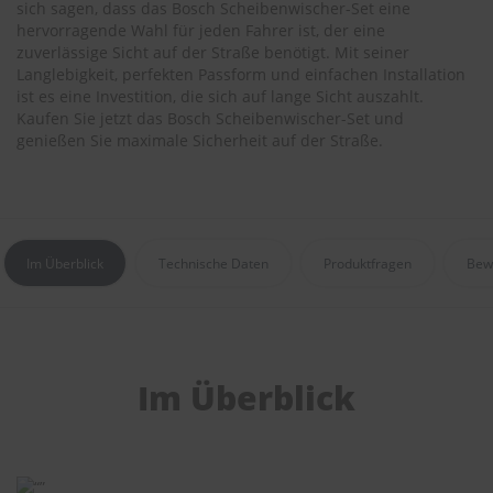
sich sagen, dass das Bosch Scheibenwischer-Set eine
r
e
hervorragende Wahl für jeden Fahrer ist, der eine
i
zuverlässige Sicht auf der Straße benötigt. Mit seiner
n
Langlebigkeit, perfekten Passform und einfachen Installation
i
ist es eine Investition, die sich auf lange Sicht auszahlt.
g
Kaufen Sie jetzt das Bosch Scheibenwischer-Set und
u
genießen Sie maximale Sicherheit auf der Straße.
n
g
K
u
n
Im Überblick
Technische Daten
Produktfragen
Bew
s
t
s
t
o
f
Im Überblick
f
p
f
l
e
g