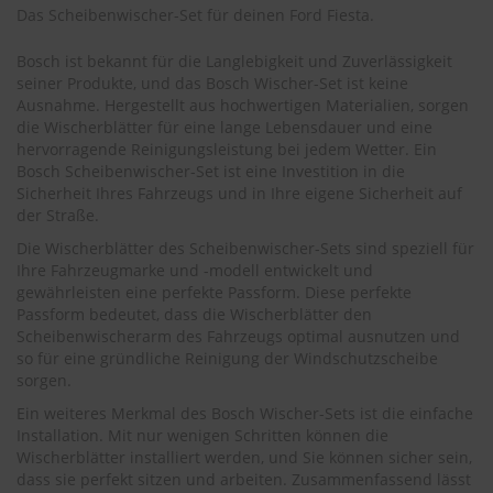
.
Das Scheibenwischer-Set für deinen Ford Fiesta.
c
o
Bosch ist bekannt für die Langlebigkeit und Zuverlässigkeit
m
seiner Produkte, und das Bosch Wischer-Set ist keine
A
Ausnahme. Hergestellt aus hochwertigen Materialien, sorgen
u
die Wischerblätter für eine lange Lebensdauer und eine
t
hervorragende Reinigungsleistung bei jedem Wetter. Ein
o
Bosch Scheibenwischer-Set ist eine Investition in die
s
Sicherheit Ihres Fahrzeugs und in Ihre eigene Sicherheit auf
h
der Straße.
a
m
Die Wischerblätter des Scheibenwischer-Sets sind speziell für
p
Ihre Fahrzeugmarke und -modell entwickelt und
o
gewährleisten eine perfekte Passform. Diese perfekte
o
Passform bedeutet, dass die Wischerblätter den
Scheibenwischerarm des Fahrzeugs optimal ausnutzen und
S
so für eine gründliche Reinigung der Windschutzscheibe
c
sorgen.
h
e
Ein weiteres Merkmal des Bosch Wischer-Sets ist die einfache
i
Installation. Mit nur wenigen Schritten können die
b
Wischerblätter installiert werden, und Sie können sicher sein,
e
dass sie perfekt sitzen und arbeiten. Zusammenfassend lässt
n