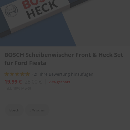
l
i
t
u
r
e
n
&
L
Zum
a
BOSCH Scheibenwischer Front & Heck Set
Anfang
c
der
für Ford Fiesta
k
Bildergalerie
p
springen
f
Bewertung:
(2)
Ihre Bewertung hinzufügen
l
100
100
% of
19,99 €
28,00 €
29% gespart
e
g
inkl. 19% MwSt.
e
A
u
Bosch
3 Wischer
t
o
w