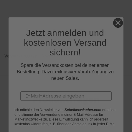
S
c
h
w
Technische Daten
Jetzt anmelden und
ä
m
kostenlosen Versand
m
e
sichern!
T
3 Wischer
ü
c
Spare die Versandkosten bei deiner ersten
h
Bestellung. Dazu: exklusiver Vorab-Zugang zu
e
neuen Sales.
r
B
ü
Email
r
Produktfragen
s
t
Ich möchte den Newsletter von
Scheibenwischer.com
erhalten
e
und stimme der Verwendung meiner E-Mail-Adresse für
n
Marketingzwecke zu. Diese Einwilligung kann ich jederzeit
kostenlos widerrufen, z. B. über den Abmeldelink in jeder E-Mail.
Accessoires