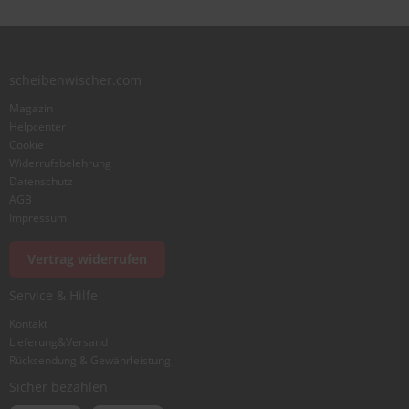
Zusammenfassung
scheibenwischer.com
Magazin
Bewertung
Helpcenter
Cookie
Widerrufsbelehrung
Datenschutz
AGB
Impressum
Foto hinzufügen
Vertrag widerrufen
Service & Hilfe
Ich würde dieses Produkt weiterempfehlen
Kontakt
Lieferung&Versand
Rücksendung & Gewährleistung
Bewertung abschicken
Sicher bezahlen