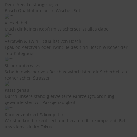
e
Dein Preis-Leistungssieger
Bosch Qualität im fairen Wischer-Set
P
o
Alles dabei
l
Mach dir keinen Kopf! Im Wischerset ist alles dabei
s
t
Aerotwin & Twin – Qualität von Bosch
e
Egal, ob Aerotwin oder Twin: Beides sind Bosch Wischer der
r
Top-Kategorie
-
&
I
Sicher unterwegs
n
Scheibenwischer von Bosch gewährleisten dir Sicherheit auf
n
regnerischen Strassen
e
n
Passt genau
r
Durch unsere ständig erweiterte Fahrzeugzuordnung
e
gewährleisten wir Passgenauigkeit
i
n
Kundenzentriert & kompetent
i
g
Wir sind kundenzentriert und beraten dich kompetent. Bei
u
uns stehst du im Fokus
n
g