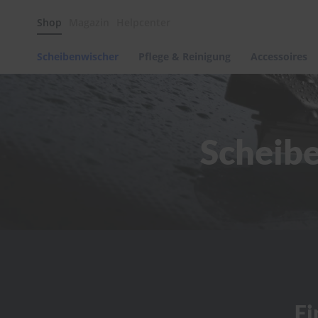
Scheibenwischer
Shop
Magazin
Helpcenter
Pflege
&
Reinigung
Scheibenwischer
Pflege & Reinigung
Accessoires
Felgenreinigung
Polituren
&
Lackpflege
Scheibe
Autowellness
von
scheibenwischer.com
Autoshampoo
Scheibenreinigung
Kunststoffpflege
Polster-
&
Innenreinigung
Schwämme
Fi