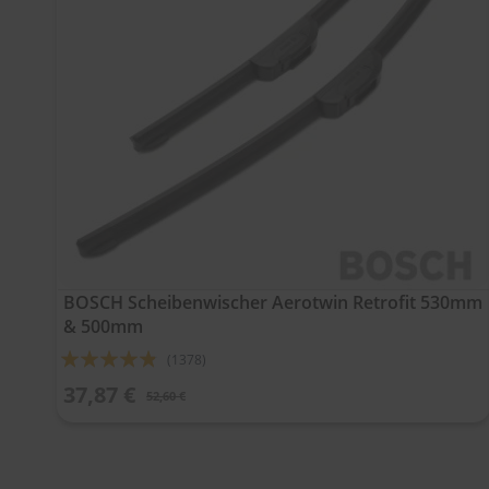
BOSCH Scheibenwischer Aerotwin Retrofit 530mm
& 500mm
Bewertung:
(1378)
92%
37,87 €
52,60 €