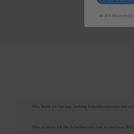
Ab 30 € Mindestbeste
Wie finde ich heraus, welche Scheibenwischer für me
Wie ersetze ich die Scheibenwischer an meinem Niss