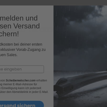
nmelden und
osen Versand
 Nissan Terrano Fahrzeugmo
chern!
dkosten bei deiner ersten
exklusiver Vorab-Zugang zu
uen Sales.
r von
Scheibenwischer.com
erhalten
g meiner E-Mail-Adresse für
Einwilligung kann ich jederzeit
 über den Abmeldelink in jeder E-Mail.
ersand sichern