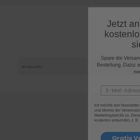
Jetzt a
kostenl
Alle
si
Spare die Versan
Bestellung. Dazu: 
Terrano SUV
ne
Email
Ich möchte den Newslette
und stimme der Verwendun
Marketingzwecke zu. Diese 
kostenlos widerrufen, z. B.
Gratis V