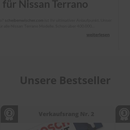
für Nissan Terrano
no?
scheibenwischer.com
ist Ihr ultimativer Anlaufpunkt. Unser
für alle Nissan Terrano Modelle. Schon über 400.000
, Heyner und Benno klare Sicht. Bestellen Sie bis 13 Uhr,
weiterlesen
unterstützen wir Sie mit Montagevideos und unserem
heibenwischer bei
scheibenwischer.com
!
Unsere Bestseller
Verkaufsrang Nr. 2