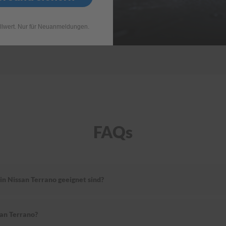
llwert. Nur für Neuanmeldungen.
FAQs
in Nissan Terrano geeignet sind?
an Terrano?