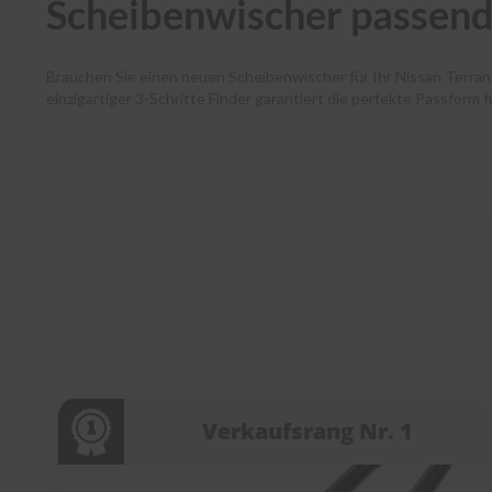
Scheibenwischer passend 
Brauchen Sie einen neuen Scheibenwischer für Ihr Nissan Terra
einzigartiger 3-Schritte Finder garantiert die perfekte Passform 
Autofahrende haben dank unserer Premium-Marken wie Bosch, SWF
und Ihr Paket verlässt noch am selben Tag unser Lager. Zudem 
Kundenservice bei jedem Schritt. Entdecken Sie die Welt der Sc
Verkaufsrang Nr. 1