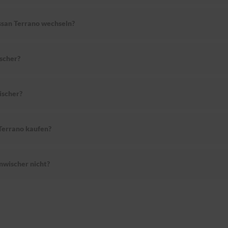
ssan Terrano wechseln?
scher?
ischer?
Terrano kaufen?
nwischer nicht?