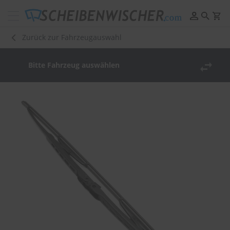
Scheibenwischer
Pflege
Zurück zur Fahrzeugauswahl
&
Reinigung
Bitte Fahrzeug auswählen
F
e
Zum
l
Ende
g
der
e
n
Bildergalerie
r
springen
e
i
n
i
g
u
n
g
P
o