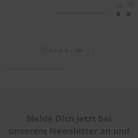
0
0
War diese Bewertung hilfreich?
Seite
Sie lesen gerade Seite
Seite
Seite
Seite
Seite
Seite
Seite
Weiter
1
2
3
4
5
...
343
Sie bewerten:
BOSCH Scheibenwischer Twin 280mm
Melde Dich jetzt bei
Handhabung
1
2
3
4
5
Qualität
star
stars
stars
stars
stars
unserem Newsletter an und
1
2
3
4
5