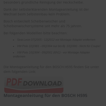
r
besonders gründliche Reinigung der Heckscheibe.
e
Dank der selbsterklärenden Montageanleitung ist der
i
Wechsel beim Selbsteinbau kein Problem.
n
i
Bosch entwickelt Scheibenwischer und
g
Scheibenwischersysteme seit mehr als 75 Jahren.
u
n
Bei folgenden Modelllen bitte beachten:
g
Seat Leon 07|2005 - 12|2012 vor Montage Adapter entfernen
K
VW Polo 11|1981 - 09|1994 nur bis Bj. 10|1990 - Nicht für Coupe!
u
VW Polo 10|1994 - 09|2001 (6N1) - vor Montage Adapter
n
entfernen
s
t
s
Die Montageanleitung für den BOSCH H595 finden Sie unter
t
dem folgenden Link:
o
f
f
p
f
Montageanleitung für den BOSCH H595
l
e
g