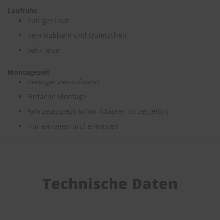
Laufruhe
S
Ruhiger Lauf
c
Kein Rubbeln und Quietschen
h
w
Sehr leise
ä
m
m
Montagezeit
e
Geringer Zeitaufwand
T
Einfache Montage
ü
c
Fahrzeugspezifischer Adapter ist beigefügt
h
e
Nur einlegen und einrasten
r
B
ü
r
s
t
Technische Daten
e
n
Accessoires