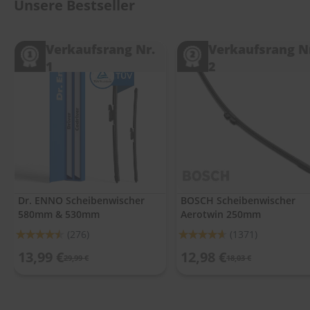
.
Unsere Bestseller
c
o
m
Verkaufsrang Nr.
Verkaufsrang N
1
2
A
u
t
o
s
h
a
m
p
o
o
Dr. ENNO Scheibenwischer
BOSCH Scheibenwischer
580mm & 530mm
Aerotwin 250mm
S
c
Bewertung:
Bewertung:
(276)
(1371)
h
90%
92%
e
13,99 €
12,98 €
29,99 €
18,03 €
i
b
e
n