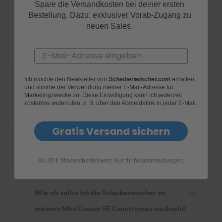
Spare die Versandkosten bei deiner ersten
Bestellung. Dazu: exklusiver Vorab-Zugang zu
S
FAQs
neuen Sales.
c
h
w
Email
ä
m
m
Wie finde ich heraus, welche Scheibenwischer
Ich möchte den Newsletter von
Scheibenwischer.com
erhalten
e
und stimme der Verwendung meiner E-Mail-Adresse für
T
für mein Mini Cooper SE Countryman geeignet
Marketingzwecke zu. Diese Einwilligung kann ich jederzeit
ü
kostenlos widerrufen, z. B. über den Abmeldelink in jeder E-Mail.
c
sind?
h
e
Gratis Versand sichern
r
Wie ersetze ich die Scheibenwischer an
B
ü
meinem Mini Cooper SE Countryman?
r
Ab 30 € Mindestbestellwert. Nur für Neuanmeldungen.
s
t
e
Wie oft sollte ich die Scheibenwischer an
n
meinem Mini Cooper SE Countryman wechseln?
Accessoires