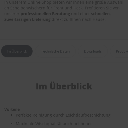
In unserem Online-Shop bieten wir Ihnen eine große Auswahl
r
e
an Scheibenwischern für Front und Heck. Profitieren Sie von
i
unserer
professionellen Beratung
und einer
schnellen,
n
zuverlässigen Lieferung
direkt zu Ihnen nach Hause.
i
g
u
n
g
Im Überblick
Technische Daten
Downloads
Produk
K
u
n
s
t
s
Im Überblick
t
o
f
f
p
Vorteile
f
Perfekte Reinigung durch Leichtlaufbeschichtung
l
e
Maximale Wischqualität auch bei hoher
g