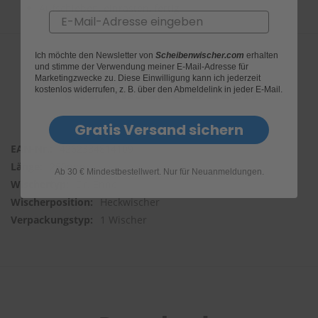
Aufschieben, einrasten, fertig
Email
S
c
h
Ich möchte den Newsletter von
Scheibenwischer.com
erhalten
w
und stimme der Verwendung meiner E-Mail-Adresse für
ä
Marketingzwecke zu. Diese Einwilligung kann ich jederzeit
Technische Daten
m
kostenlos widerrufen, z. B. über den Abmeldelink in jeder E-Mail.
m
e
Gratis Versand sichern
T
ü
4262384814109
c
250mm
h
Ab 30 € Mindestbestellwert. Nur für Neuanmeldungen.
e
Dr. Enno
r
Heckwischer
B
ü
1 Wischer
r
s
t
e
n
Accessoires