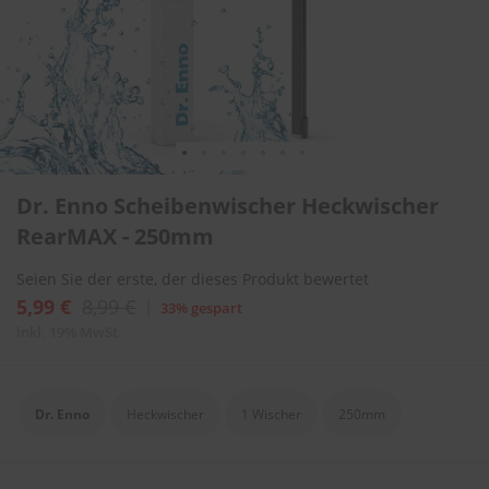
l
i
t
u
r
e
n
&
L
Zum
a
Dr. Enno Scheibenwischer Heckwischer
Anfang
c
der
RearMAX - 250mm
k
Bildergalerie
p
springen
f
Seien Sie der erste, der dieses Produkt bewertet
l
5,99 €
8,99 €
33% gespart
e
g
inkl. 19% MwSt.
e
A
u
Dr. Enno
Heckwischer
1 Wischer
250mm
t
o
w