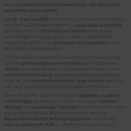
.
Dr. Enno RearMAX Heckscheibenwischer - Für klare Sicht
c
nach hinten (enno-A250H)
o
m
Der
Dr. Enno RearMAX
ergänzt das Scheibenwischer-Portfolio
um einen zuverlässigen Partner für
beste Sicht nach hinten
A
Dr. Enno steht für
Sicherheit und Klarheit
Dank seiner
u
hochwertigen Fertigung und des optimal abgestimmten
t
Wischblatts bietet er ein
exzellentes Wischverhalten
unter
o
allen Witterungsbedingungen.
s
h
Die robuste, auf die Heckscheibe optimierte Bauweise sorgt
a
für eine
gleichmäßige Druckverteilung
über die gesamte
m
250mm
des Wischerblatts und gewährleistet dadurch eine
p
schlierenfreie Reinigung
Die bewährte Materialtechnologie
o
o
sorgt für eine
überdurchschnittlich lange Lebensdauer
und
hält auch extremen Temperaturschwankungen stand.
S
Wenn Sie auf der Suche nach einem
langlebigen, qualitativ
c
hochwertigen
Heckwischer sind, der sich durch
einfache
h
Montage
und
zuverlässige Leistung
auszeichnet, ist Dr. Enno
e
i
die perfekte Wahl. Die Wischer lassen sich dank des
b
benutzerfreundlichen Befestigungssystems
schnell und
e
ohne professionelle Hilfe
an Ihrem Fahrzeug anbringen.
n