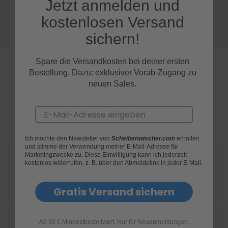
Jetzt anmelden und
kostenlosen Versand
S
c
sichern!
h
w
ä
Spare die Versandkosten bei deiner ersten
m
Bestellung. Dazu: exklusiver Vorab-Zugang zu
m
e
neuen Sales.
T
ü
FAQs
c
Email
h
e
r
Ich möchte den Newsletter von
Scheibenwischer.com
erhalten
B
und stimme der Verwendung meiner E-Mail-Adresse für
Wie finde ich heraus, welche Scheibenwischer
Marketingzwecke zu. Diese Einwilligung kann ich jederzeit
ü
kostenlos widerrufen, z. B. über den Abmeldelink in jeder E-Mail.
r
für mein Mercedes-Benz S-Klasse Coupe
s
t
geeignet sind?
Gratis Versand sichern
e
n
Accessoires
Ab 30 € Mindestbestellwert. Nur für Neuanmeldungen.
Wie ersetze ich die Scheibenwischer an