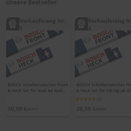
.
Unsere Bestseller
c
o
m
Verkaufsrang Nr.
Verkaufsrang N
1
2
A
u
t
o
s
h
a
m
p
o
o
BOSCH Scheibenwischer Front
BOSCH Scheibenwischer Fr
& Heck Set für Audi A4 Kombi
& Heck Set für VW Up ab 2
S
Avant 03 - 08
c
Bewertung:
(2)
h
100%
e
30,99 €
28,99 €
42,42 €
40,00 €
i
b
e
n