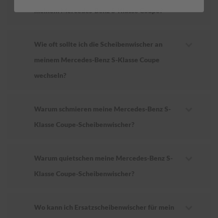
meinem Mercedes-Benz S-Klasse Coupe?
Wie oft sollte ich die Scheibenwischer an
meinem Mercedes-Benz S-Klasse Coupe
wechseln?
Warum schmieren meine Mercedes-Benz S-
Klasse Coupe-Scheibenwischer?
Warum quietschen meine Mercedes-Benz S-
Klasse Coupe-Scheibenwischer?
Wo kann ich Ersatzscheibenwischer für mein