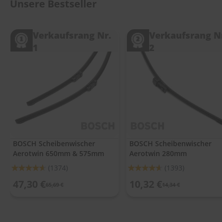
.
Unsere Bestseller
c
o
m
Verkaufsrang Nr.
Verkaufsrang N
1
2
A
u
t
o
s
h
a
m
p
o
o
BOSCH Scheibenwischer
BOSCH Scheibenwischer
Aerotwin 650mm & 575mm
Aerotwin 280mm
S
c
Bewertung:
Bewertung:
(1374)
(1393)
h
92%
92%
e
47,30 €
10,32 €
65,69 €
14,34 €
i
b
e
n