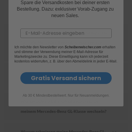
FAQs
Spare die Versandkosten bei deiner ersten
Bestellung. Dazu: exklusiver Vorab-Zugang zu
S
neuen Sales.
c
h
w
Email
ä
Wie finde ich heraus, welche Scheibenwischer
m
für mein Mercedes-Benz GL-Klasse geeignet
m
Ich möchte den Newsletter von
Scheibenwischer.com
erhalten
e
sind?
und stimme der Verwendung meiner E-Mail-Adresse für
T
Marketingzwecke zu. Diese Einwilligung kann ich jederzeit
ü
kostenlos widerrufen, z. B. über den Abmeldelink in jeder E-Mail.
c
h
Wie ersetze ich die Scheibenwischer an
e
Gratis Versand sichern
r
meinem Mercedes-Benz GL-Klasse?
B
ü
r
Ab 30 € Mindestbestellwert. Nur für Neuanmeldungen.
s
Wie oft sollte ich die Scheibenwischer an
t
meinem Mercedes-Benz GL-Klasse wechseln?
e
n
Accessoires
Warum schmieren meine Mercedes-Benz GL-