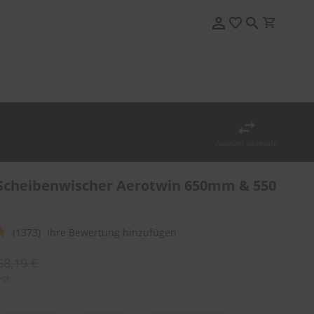
Auswahl wechseln
cheibenwischer Aerotwin 650mm & 550
(1373)
Ihre Bewertung hinzufügen
58,19 €
St.