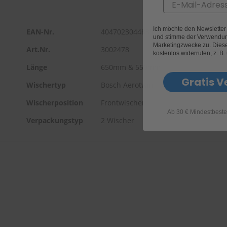
Email
Ich möchte den Newslette
EAN-Nr.
4047023044839
und stimme der Verwendun
Marketingzwecke zu. Diese 
Art.Nr.
3002478
kostenlos widerrufen, z. B.
Länge
650mm & 550mm
Gratis V
Wischertyp
Bosch Aerotwin
Wischerposition
Frontwischer
Ab 30 € Mindestbeste
Verpackungstyp
2 Wischer