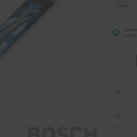
Bosch
Lieferu
bestelle
040 74
100% p
Versan
über 1