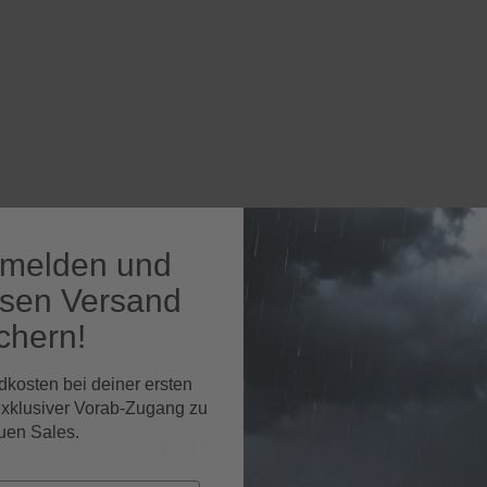
nmelden und
osen Versand
chern!
dkosten bei deiner ersten
exklusiver Vorab-Zugang zu
Technische Daten
uen Sales.