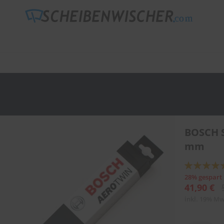
BOSCH S
mm
Bewertung:
92
100
% of
28% gespart
41,90 €
inkl. 19% Mw