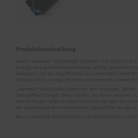
Zum
Anfang
der
Bildergalerie
Produktbeschreibung
springen
Bosch "Aerotwin" Wischblätter zeichnen sich durch eine 
erzeugt eine optimale Wischleistung auf der gesamten Sch
verringert sich die Angriffsfläche und vermindert somit Wi
Steckanschluss ermöglicht einen einfachen Wischerwechse
„Aerotwin" Wischblätter haben ein sehr elegantes, flaches
Zweistofftechnologie. Diese besteht aus einem weichen G
weiche Rücken sorgt bei allen Klimabedingungen für einen
mit Doppelkante für eine besonders gründliche Reinigung.
Bosch entwickelt Wischerblätter und Wischersystem seit me