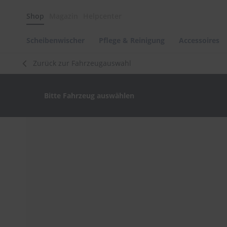
Scheibenwischer
Shop
Magazin
Helpcenter
Pflege
&
Reinigung
Scheibenwischer
Pflege & Reinigung
Accessoires
Felgenreinigung
Zurück zur Fahrzeugauswahl
Polituren
&
Lackpflege
Bitte Fahrzeug auswählen
Autowellness
von
scheibenwischer.com
Zum
Ende
Autoshampoo
der
Scheibenreinigung
Bildergalerie
springen
Kunststoffpflege
Polster-
&
Innenreinigung
Schwämme