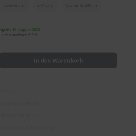
Frontwischer
2 Wischer
650mm & 550mm
ng:
bis 10. August 2026
 in den nächsten 6 Std
In den Warenkorb
3 04214
assgenau Garantie
dkostenfrei ab 100€
5.000 positive Bewertungen