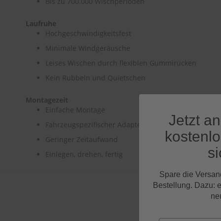
Bis zu 700.000 Wischperioden
Laufruhe
Hochgeschwindigkeitsfest
Minimale Windgeräusche
Leises Wischen durch flexiblen Gummirücken
Kein Rubbeln und Quietschen
Montagezeit
Einfache Montage
Jetzt a
Fahrzeugspezifischer Adapter ist vormontiert
kostenl
Geringer Zeitaufwand
si
Einlegen, drehen, fertig
Spare die Versan
Bestellung. Dazu: 
ne