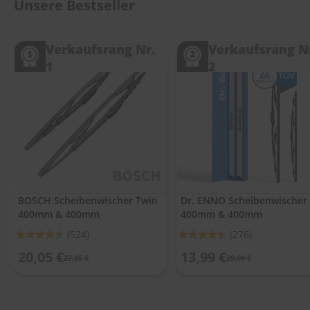
.
Unsere Bestseller
c
o
m
Verkaufsrang Nr.
Verkaufsrang N
1
2
A
u
t
o
s
h
a
m
p
o
o
BOSCH Scheibenwischer Twin
Dr. ENNO Scheibenwischer
400mm & 400mm
400mm & 400mm
S
c
Bewertung:
Bewertung:
(524)
(276)
h
91%
90%
e
20,05 €
13,99 €
27,85 €
29,99 €
i
b
e
n