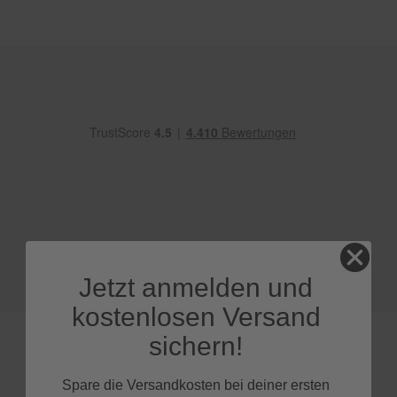
e
P
o
l
s
t
e
r
-
&
I
n
n
e
n
r
Jetzt anmelden und
e
i
kostenlosen Versand
n
i
sichern!
g
u
n
Spare die Versandkosten bei deiner ersten
g