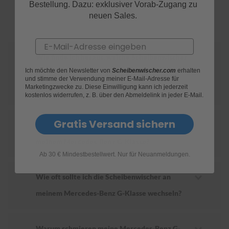
FAQs
Bestellung. Dazu: exklusiver Vorab-Zugang zu
neuen Sales.
S
c
h
Email
w
ä
Wie finde ich heraus, welche Scheibenwischer
m
Ich möchte den Newsletter von
Scheibenwischer.com
erhalten
für mein Mercedes-Benz G-Klasse geeignet
m
und stimme der Verwendung meiner E-Mail-Adresse für
e
Marketingzwecke zu. Diese Einwilligung kann ich jederzeit
sind?
T
kostenlos widerrufen, z. B. über den Abmeldelink in jeder E-Mail.
ü
c
h
Gratis Versand sichern
Wie ersetze ich die Scheibenwischer an
e
r
meinem Mercedes-Benz G-Klasse?
B
Ab 30 € Mindestbestellwert. Nur für Neuanmeldungen.
ü
r
s
Wie oft sollte ich die Scheibenwischer an
t
meinem Mercedes-Benz G-Klasse wechseln?
e
n
Accessoires
Warum schmieren meine Mercedes-Benz G-