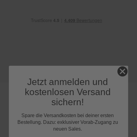
e
P
o
l
s
t
e
r
-
&
I
n
n
Jetzt anmelden und
e
n
kostenlosen Versand
r
e
sichern!
i
n
FAQs
i
Spare die Versandkosten bei deiner ersten
g
Bestellung. Dazu: exklusiver Vorab-Zugang zu
u
neuen Sales.
n
g