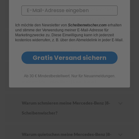
Email
Wie finde ich heraus, welche Scheibenwischer
S
c
für mein Mercedes-Benz |8 geeignet sind?
h
Ich möchte den Newsletter von
Scheibenwischer.com
erhalten
w
und stimme der Verwendung meiner E-Mail-Adresse für
ä
Marketingzwecke zu. Diese Einwilligung kann ich jederzeit
m
Wie ersetze ich die Scheibenwischer an
kostenlos widerrufen, z. B. über den Abmeldelink in jeder E-Mail.
m
meinem Mercedes-Benz |8?
e
Gratis Versand sichern
T
ü
c
Wie oft sollte ich die Scheibenwischer an
h
Ab 30 € Mindestbestellwert. Nur für Neuanmeldungen.
e
meinem Mercedes-Benz |8 wechseln?
r
B
ü
r
Warum schmieren meine Mercedes-Benz |8-
s
t
Scheibenwischer?
e
n
Warum quietschen meine Mercedes-Benz |8-
Accessoires