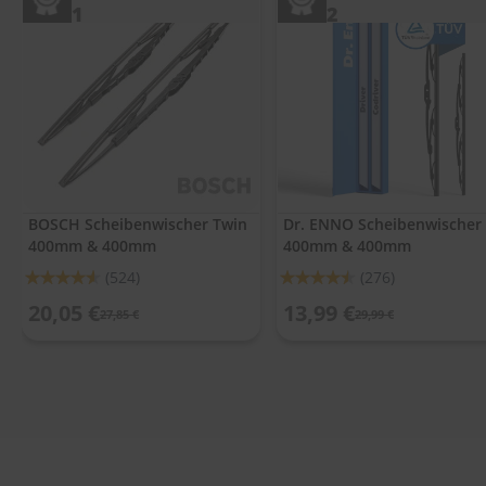
.
1
2
c
o
m
A
u
t
o
s
h
a
BOSCH Scheibenwischer Twin
Dr. ENNO Scheibenwischer
m
400mm & 400mm
400mm & 400mm
p
Bewertung:
Bewertung:
(524)
(276)
o
o
91%
90%
20,05 €
13,99 €
27,85 €
29,99 €
S
c
h
e
i
b
e
n