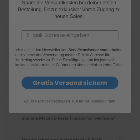
FAQs
Spare die Versandkosten bei deiner ersten
Bestellung. Dazu: exklusiver Vorab-Zugang zu
S
neuen Sales.
c
h
w
Email
ä
Wie finde ich heraus, welche Scheibenwischer
m
für mein Mazda E-Serie Transporter geeignet
m
Ich möchte den Newsletter von
Scheibenwischer.com
erhalten
e
sind?
und stimme der Verwendung meiner E-Mail-Adresse für
T
Marketingzwecke zu. Diese Einwilligung kann ich jederzeit
ü
kostenlos widerrufen, z. B. über den Abmeldelink in jeder E-Mail.
c
h
Wie ersetze ich die Scheibenwischer an
e
Gratis Versand sichern
r
meinem Mazda E-Serie Transporter?
B
ü
r
Ab 30 € Mindestbestellwert. Nur für Neuanmeldungen.
s
Wie oft sollte ich die Scheibenwischer an
t
meinem Mazda E-Serie Transporter wechseln?
e
n
Accessoires
Warum schmieren meine Mazda E-Serie