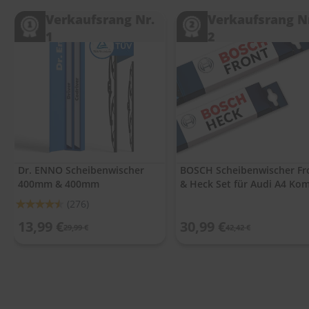
.
c
Verkaufsrang Nr.
Verkaufsrang N
o
1
2
m
A
u
t
o
s
h
a
m
p
Dr. ENNO Scheibenwischer
BOSCH Scheibenwischer Fr
o
400mm & 400mm
& Heck Set für Audi A4 Ko
o
Avant 03 - 08
Bewertung:
(276)
S
90%
13,99 €
30,99 €
c
29,99 €
42,42 €
h
e
i
b
e
n