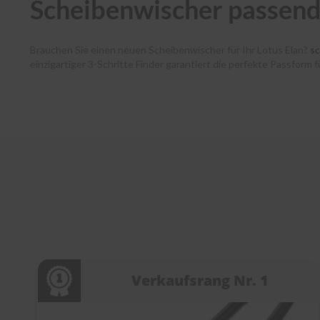
Scheibenwischer passend 
Brauchen Sie einen neuen Scheibenwischer für Ihr Lotus Elan?
s
einzigartiger 3-Schritte Finder garantiert die perfekte Passform
haben dank unserer Premium-Marken wie Bosch, SWF, Heyner und B
verlässt noch am selben Tag unser Lager. Zudem unterstützen w
jedem Schritt. Entdecken Sie die Welt der Scheibenwischer bei
s
Verkaufsrang Nr. 1