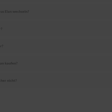
tus Elan wechseln?
r?
r?
lan kaufen?
her nicht?