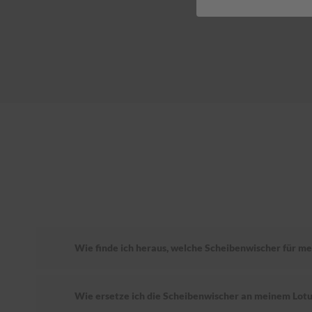
Wie finde ich heraus, welche Scheibenwischer für mei
Wie ersetze ich die Scheibenwischer an meinem Lotu