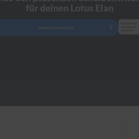
für deinen Lotus Elan
Starte hier
mit deiner
Wähle ein Modell aus
Auswahl