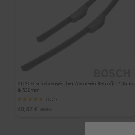
BOSCH Scheibenwischer Aerotwin Retrofit 550mm
& 530mm
Bewertung:
(1381)
92%
40,87 €
56,76 €