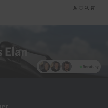
s Elan
Beratung
her