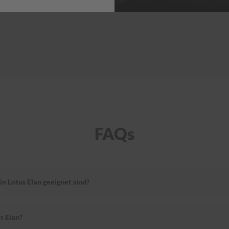
FAQs
n Lotus Elan geeignet sind?
s Elan?