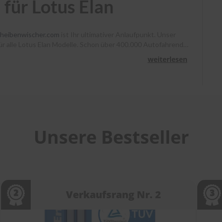
für Lotus Elan
cheibenwischer.com
ist Ihr ultimativer Anlaufpunkt. Unser
 für alle Lotus Elan Modelle. Schon über 400.000 Autofahrende
enno klare Sicht. Bestellen Sie bis 13 Uhr, und Ihr Paket
weiterlesen
ir Sie mit Montagevideos und unserem Kundenservice bei
cheibenwischer.com
!
Unsere Bestseller
Verkaufsrang Nr. 2