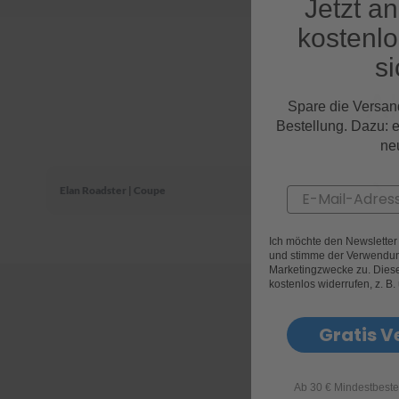
Jetzt a
kostenl
si
Al
Spare die Versan
Bestellung. Dazu: 
ne
Elan Roadster | Coupe
Email
Ich möchte den Newslette
und stimme der Verwendun
Marketingzwecke zu. Diese 
kostenlos widerrufen, z. B.
Gratis V
Ab 30 € Mindestbeste