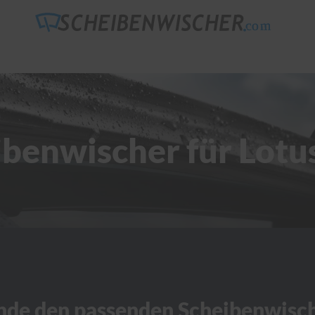
benwischer für Lotu
nde den passenden Scheibenwisc