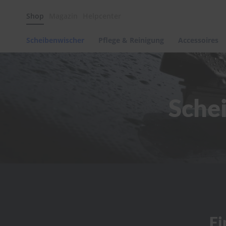
Scheibenwischer
Shop
Magazin
Helpcenter
Pflege
&
Reinigung
Scheibenwischer
Pflege & Reinigung
Accessoires
Felgenreinigung
Polituren
&
Lackpflege
Schei
Autowellness
von
scheibenwischer.com
Autoshampoo
Scheibenreinigung
Kunststoffpflege
Polster-
&
Innenreinigung
Schwämme
Fi