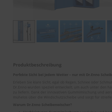
Zum
Anfang
der
Bildergalerie
Produktbeschreibung
springen
Perfekte Sicht bei jedem Wetter – nur mit Dr.Enno Schei
Erleben Sie klare Sicht, egal ob Regen, Schnee oder Schm
Dr.Enno wurden speziell entwickelt, um auch unter den h
zu liefern. Dank der innovativen Gummimischung und aer
mühelos über die Windschutzscheibe und sorgt für streifen
Warum Dr.Enno Scheibenwischer?