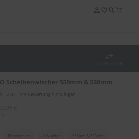
Auswahl wechseln
NO Scheibenwischer 550mm & 530mm
(276)
Ihre Bewertung hinzufügen
29,99 €
St.
Frontwischer
2 Wischer
550mm & 530mm