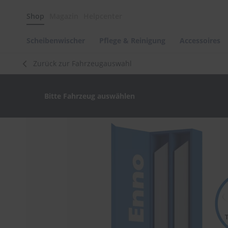
Scheibenwischer
Shop
Magazin
Helpcenter
Pflege
&
Reinigung
Scheibenwischer
Pflege & Reinigung
Accessoires
Felgenreinigung
Zurück zur Fahrzeugauswahl
Polituren
&
Lackpflege
Bitte Fahrzeug auswählen
Autowellness
von
scheibenwischer.com
Zum
Ende
Autoshampoo
der
Scheibenreinigung
Bildergalerie
springen
Kunststoffpflege
Polster-
&
Innenreinigung
Schwämme