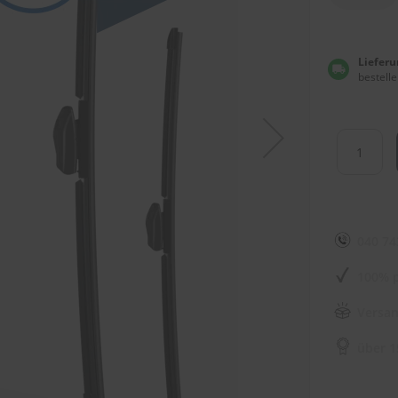
Lieferu
bestelle
040 74
100% p
Versan
über 1