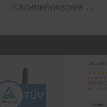
Dr. EN
Bewertung:
90
100
% of
53% gespart
13,99 €
inkl. 19% Mw
Dr. Enno