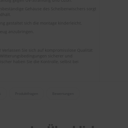
tändig gegen UV-Strahlung und Ozon.
nsbeständige Gehäuse des Scheibenwischers sorgt
dhält.
g gestaltet sich die montage kinderleicht.
eug anzubringen.
e! Verlassen Sie sich auf kompromisslose Qualität
len Witterungsbedingungen sicherer und
her haben Sie die Kontrolle, selbst bei
s
Produktfragen
Bewertungen