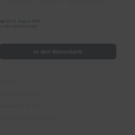
ng:
bis 11. August 2026
 in den nächsten 4 Std
In den Warenkorb
3 04214
assgenau Garantie
dkostenfrei ab 100€
5.000 positive Bewertungen