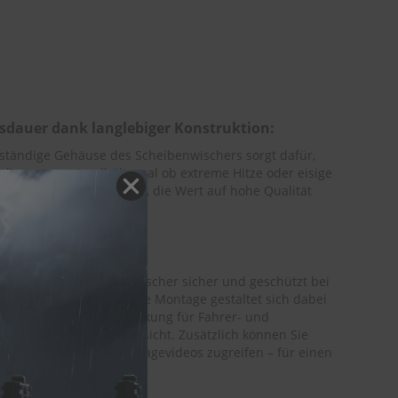
nsdauer dank langlebiger Konstruktion:
ständige Gehäuse des Scheibenwischers sorgt dafür,
dingungen standhält, egal ob extreme Hitze oder eisige
nspruchsvolle Autofahrer, die Wert auf hohe Qualität
ung wird der Scheibenwischer sicher und geschützt bei
ort einsatzbereit ist. Die Montage gestaltet sich dabei
zeichnung auf der Verpackung für Fahrer- und
g an für eine klare Übersicht. Zusätzlich können Sie
ach auf praktische Montagevideos zugreifen – für einen
bau.