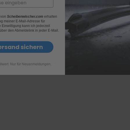
Set für Fahrer und Beifah
 höchste Qualität zu fairen
rantieren klare Sicht und
r von
Scheibenwischer.com
erhalten
Die Wischer bestehen aus ein
 bei dr.Enno für
g meiner E-Mail-Adresse für
die Beifahrerseite.
cher ans Ziel bringt!
Einwilligung kann ich jederzeit
 über den Abmeldelink in jeder E-Mail.
ersand sichern
Technische Daten
llwert. Nur für Neuanmeldungen.