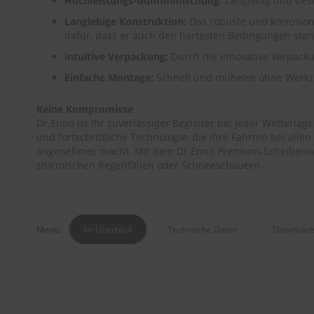
Hochleistungs-Gummimischung:
Langlebig und bes
Langlebige Konstruktion:
Das robuste und korrosio
dafür, dass er auch den härtesten Bedingungen stan
intuitive Verpackung:
Durch die innovative Verpackun
Einfache Montage:
Schnell und mühelos ohne Werkz
Keine Kompromisse
Dr.Enno ist Ihr zuverlässiger Begleiter bei jeder Wetterlag
und fortschrittliche Technologie, die Ihre Fahrten bei al
angenehmer macht. Mit dem Dr.Enno Premium-Scheibenwisc
stürmischen Regenfällen oder Schneeschauern.
Menü:
Im Überblick
Technische Daten
Download