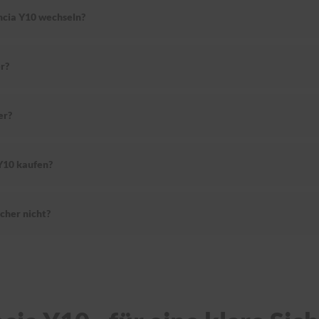
ncia Y10 wechseln?
r?
er?
Y10 kaufen?
cher nicht?