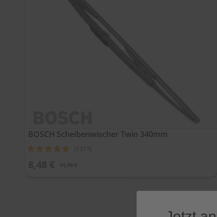
BOSCH Scheibenwischer Twin 340mm
Bewertung:
(1377)
92%
8,48 €
11,78 €
Jetzt a