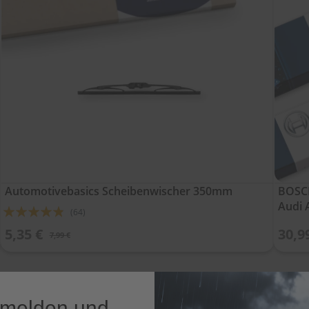
Automotivebasics Scheibenwischer 350mm
BOSCH
Audi 
Bewertung:
(64)
92%
5,35 €
30,9
7,99 €
nmelden und