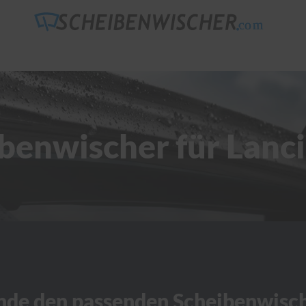
benwischer für Lanc
nde den passenden Scheibenwisc