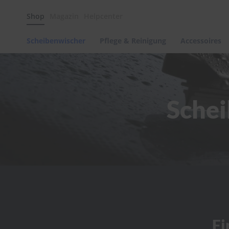
Scheibenwischer
Shop
Magazin
Helpcenter
Pflege
&
Reinigung
Scheibenwischer
Pflege & Reinigung
Accessoires
Felgenreinigung
Polituren
&
Lackpflege
Schei
Autowellness
von
scheibenwischer.com
Autoshampoo
Scheibenreinigung
Kunststoffpflege
Polster-
&
Innenreinigung
Schwämme
Fi