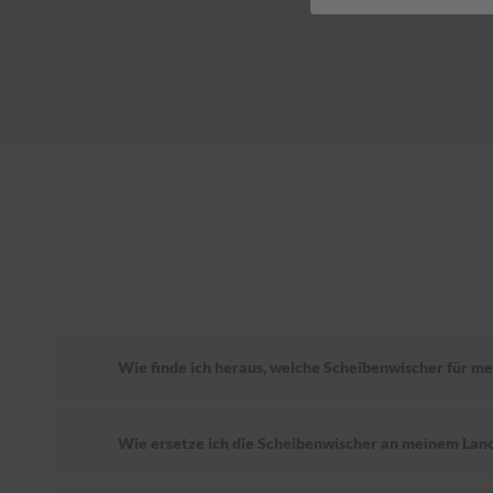
Wie finde ich heraus, welche Scheibenwischer für me
Wie ersetze ich die Scheibenwischer an meinem Lan