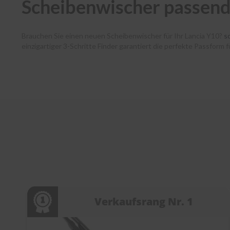
Scheibenwischer passend
Brauchen Sie einen neuen Scheibenwischer für Ihr Lancia Y10?
s
einzigartiger 3-Schritte Finder garantiert die perfekte Passform
haben dank unserer Premium-Marken wie Bosch, SWF, Heyner und B
verlässt noch am selben Tag unser Lager. Zudem unterstützen w
jedem Schritt. Entdecken Sie die Welt der Scheibenwischer bei
s
Verkaufsrang Nr. 1