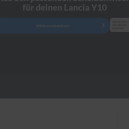
für deinen Lancia Y10
Starte hier
mit deiner
Wähle ein Modell aus
Auswahl