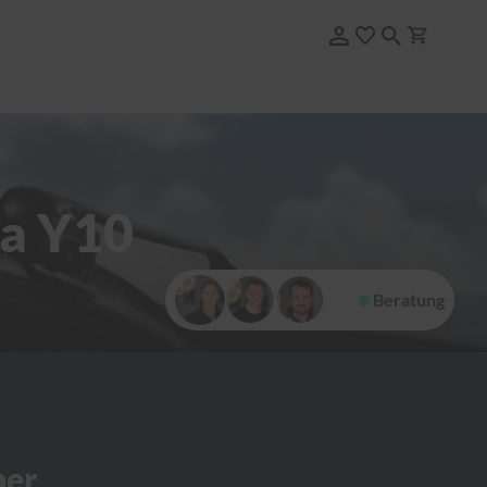
ia Y10
Beratung
her