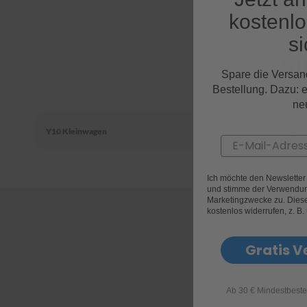
kostenl
si
Al
Spare die Versan
Bestellung. Dazu: 
ne
Y10 Kleinwagen
Email
Ich möchte den Newslette
und stimme der Verwendun
Marketingzwecke zu. Diese 
kostenlos widerrufen, z. B.
Gratis V
Ab 30 € Mindestbeste