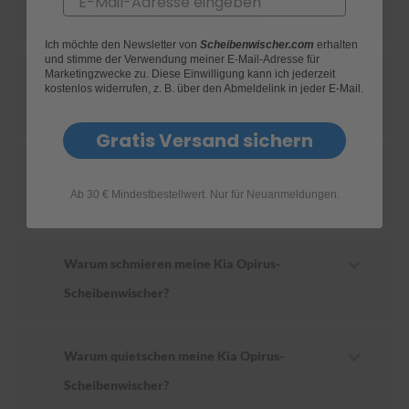
für mein Kia Opirus geeignet sind?
S
Ich möchte den Newsletter von
Scheibenwischer.com
erhalten
c
und stimme der Verwendung meiner E-Mail-Adresse für
h
Marketingzwecke zu. Diese Einwilligung kann ich jederzeit
Wie ersetze ich die Scheibenwischer an
w
kostenlos widerrufen, z. B. über den Abmeldelink in jeder E-Mail.
ä
meinem Kia Opirus?
m
m
Gratis Versand sichern
e
T
Wie oft sollte ich die Scheibenwischer an
ü
Ab 30 € Mindestbestellwert. Nur für Neuanmeldungen.
c
meinem Kia Opirus wechseln?
h
e
r
B
Warum schmieren meine Kia Opirus-
ü
Scheibenwischer?
r
s
t
e
Warum quietschen meine Kia Opirus-
n
Scheibenwischer?
Accessoires