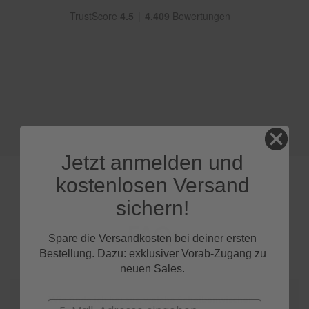
e
P
o
l
s
t
e
r
-
&
I
Jetzt anmelden und
n
n
kostenlosen Versand
e
n
sichern!
r
e
FAQs
i
Spare die Versandkosten bei deiner ersten
n
Bestellung. Dazu: exklusiver Vorab-Zugang zu
i
neuen Sales.
g
u
n
Wie finde ich heraus, welche Scheibenwischer
Email
g