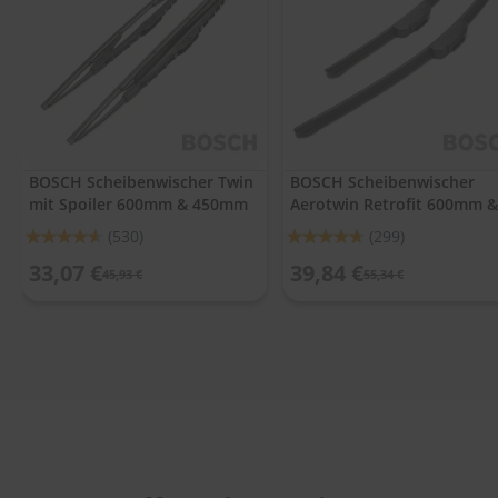
.
c
o
m
A
u
t
o
BOSCH Scheibenwischer Twin
BOSCH Scheibenwischer
s
mit Spoiler 600mm & 450mm
Aerotwin Retrofit 600mm &
h
a
450mm
Bewertung:
Bewertung:
(530)
(299)
m
91%
93%
p
33,07 €
39,84 €
45,93 €
55,34 €
o
o
S
c
h
e
i
b
e
n