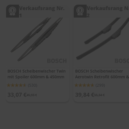
.
c
Verkaufsrang Nr.
Verkaufsrang N
o
1
2
m
A
u
t
o
s
h
a
m
p
BOSCH Scheibenwischer Twin
BOSCH Scheibenwischer
o
mit Spoiler 600mm & 450mm
Aerotwin Retrofit 600mm &
o
450mm
Bewertung:
Bewertung:
(530)
(299)
S
91%
93%
33,07 €
39,84 €
c
45,93 €
55,34 €
h
e
i
b
e
n