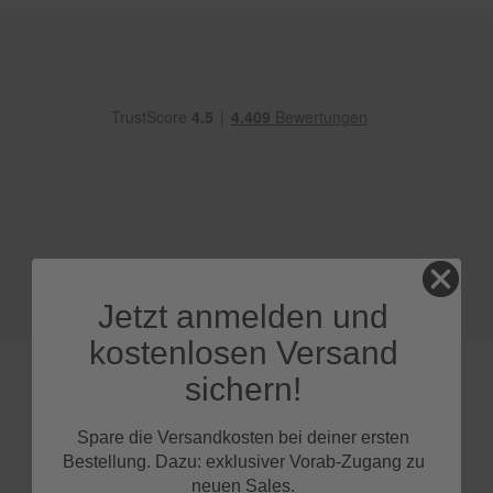
e
P
o
l
s
t
e
r
-
&
I
n
n
e
Jetzt anmelden und
n
r
kostenlosen Versand
e
i
sichern!
n
i
g
Spare die Versandkosten bei deiner ersten
u
FAQs
Bestellung. Dazu: exklusiver Vorab-Zugang zu
n
neuen Sales.
g