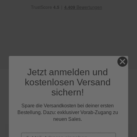
e
P
o
l
s
t
e
r
-
&
I
Jetzt anmelden und
n
n
kostenlosen Versand
e
n
sichern!
r
e
FAQs
i
Spare die Versandkosten bei deiner ersten
n
Bestellung. Dazu: exklusiver Vorab-Zugang zu
i
neuen Sales.
g
u
n
Wie finde ich heraus, welche Scheibenwischer
Email
g