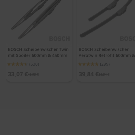
.
c
o
m
A
u
t
o
BOSCH Scheibenwischer Twin
BOSCH Scheibenwischer
s
mit Spoiler 600mm & 450mm
Aerotwin Retrofit 600mm &
h
a
450mm
Bewertung:
Bewertung:
(530)
(299)
m
91%
93%
p
33,07 €
39,84 €
45,93 €
55,34 €
o
o
S
c
h
e
i
b
e
n