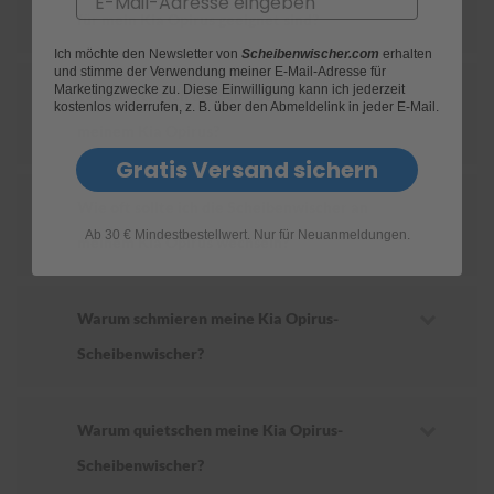
für mein Kia Opirus geeignet sind?
S
Ich möchte den Newsletter von
Scheibenwischer.com
erhalten
c
und stimme der Verwendung meiner E-Mail-Adresse für
h
Marketingzwecke zu. Diese Einwilligung kann ich jederzeit
Wie ersetze ich die Scheibenwischer an
w
kostenlos widerrufen, z. B. über den Abmeldelink in jeder E-Mail.
ä
meinem Kia Opirus?
m
m
Gratis Versand sichern
e
T
Wie oft sollte ich die Scheibenwischer an
ü
Ab 30 € Mindestbestellwert. Nur für Neuanmeldungen.
c
meinem Kia Opirus wechseln?
h
e
r
B
Warum schmieren meine Kia Opirus-
ü
Scheibenwischer?
r
s
t
e
Warum quietschen meine Kia Opirus-
n
Scheibenwischer?
Accessoires