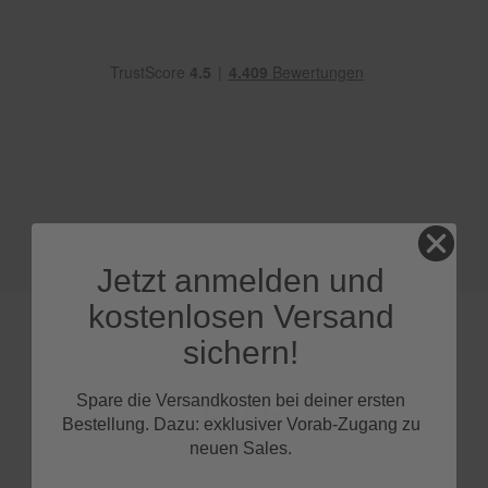
e
P
o
l
s
t
e
r
-
&
I
n
n
Jetzt anmelden und
e
kostenlosen Versand
n
r
sichern!
e
i
n
Spare die Versandkosten bei deiner ersten
FAQs
i
Bestellung. Dazu: exklusiver Vorab-Zugang zu
g
u
neuen Sales.
n
g