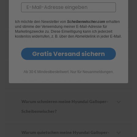
Email
Wie finde ich heraus, welche Scheibenwischer
S
c
für mein Hyundai Galloper geeignet sind?
Ich möchte den Newsletter von
Scheibenwischer.com
erhalten
h
und stimme der Verwendung meiner E-Mail-Adresse für
w
Marketingzwecke zu. Diese Einwilligung kann ich jederzeit
ä
kostenlos widerrufen, z. B. über den Abmeldelink in jeder E-Mail.
m
Wie ersetze ich die Scheibenwischer an
m
meinem Hyundai Galloper?
e
Gratis Versand sichern
T
ü
c
Wie oft sollte ich die Scheibenwischer an
h
Ab 30 € Mindestbestellwert. Nur für Neuanmeldungen.
e
meinem Hyundai Galloper wechseln?
r
B
ü
r
Warum schmieren meine Hyundai Galloper-
s
t
Scheibenwischer?
e
n
Warum quietschen meine Hyundai Galloper-
Accessoires