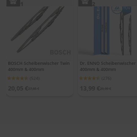
.
1
2
c
o
m
A
u
t
o
s
h
a
BOSCH Scheibenwischer Twin
Dr. ENNO Scheibenwischer
m
400mm & 400mm
400mm & 400mm
p
Bewertung:
Bewertung:
(524)
(276)
o
o
91%
90%
20,05 €
13,99 €
27,85 €
29,99 €
S
c
h
e
i
b
e
n