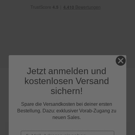
e
P
o
l
s
t
e
r
-
&
I
Jetzt anmelden und
n
n
kostenlosen Versand
e
n
sichern!
r
e
FAQs
i
Spare die Versandkosten bei deiner ersten
n
Bestellung. Dazu: exklusiver Vorab-Zugang zu
i
neuen Sales.
g
u
n
Wie finde ich heraus, welche Scheibenwischer
Email
g