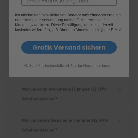
für mein Hummer H2 SUV geeignet sind?
S
Ich möchte den Newsletter von
Scheibenwischer.com
erhalten
c
und stimme der Verwendung meiner E-Mail-Adresse für
h
Marketingzwecke zu. Diese Einwilligung kann ich jederzeit
Wie ersetze ich die Scheibenwischer an
w
kostenlos widerrufen, z. B. über den Abmeldelink in jeder E-Mail.
ä
meinem Hummer H2 SUV?
m
m
Gratis Versand sichern
e
T
Wie oft sollte ich die Scheibenwischer an
ü
Ab 30 € Mindestbestellwert. Nur für Neuanmeldungen.
c
meinem Hummer H2 SUV wechseln?
h
e
r
B
Warum schmieren meine Hummer H2 SUV-
ü
Scheibenwischer?
r
s
t
e
Warum quietschen meine Hummer H2 SUV-
n
Scheibenwischer?
Accessoires