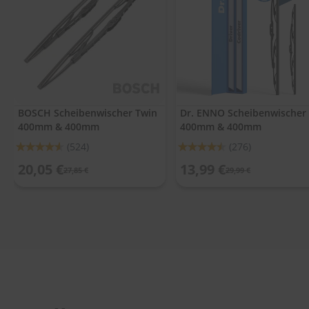
.
c
o
m
A
u
t
o
BOSCH Scheibenwischer Twin
Dr. ENNO Scheibenwischer
s
400mm & 400mm
400mm & 400mm
h
a
Bewertung:
Bewertung:
(524)
(276)
m
91%
90%
p
20,05 €
13,99 €
27,85 €
29,99 €
o
o
S
c
h
e
i
b
e
n