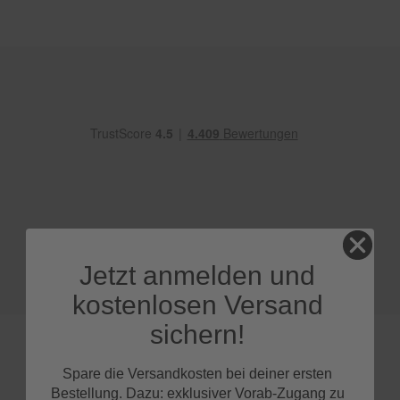
e
P
o
l
s
t
e
r
-
&
I
n
n
e
n
Jetzt anmelden und
r
e
kostenlosen Versand
i
n
sichern!
i
g
u
Spare die Versandkosten bei deiner ersten
n
Bestellung. Dazu: exklusiver Vorab-Zugang zu
g