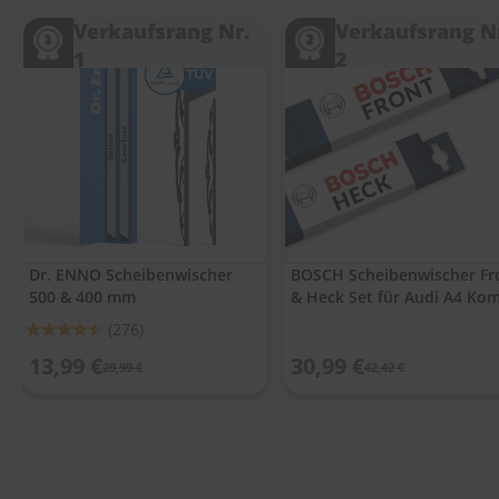
.
c
Verkaufsrang Nr.
Verkaufsrang N
o
1
2
m
A
u
t
o
s
h
a
m
p
Dr. ENNO Scheibenwischer
BOSCH Scheibenwischer Fr
o
500 & 400 mm
& Heck Set für Audi A4 Ko
o
Avant 03 - 08
Bewertung:
(276)
S
90%
13,99 €
30,99 €
c
29,99 €
42,42 €
h
e
i
b
e
n