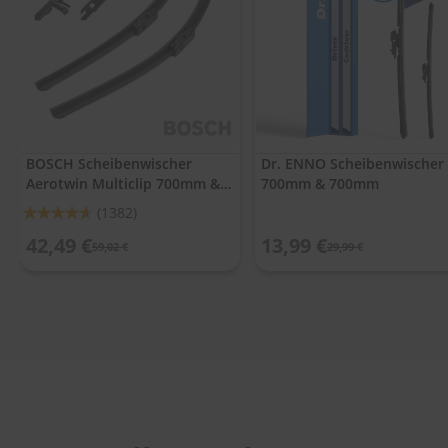
.
c
o
m
A
u
t
o
BOSCH Scheibenwischer
Dr. ENNO Scheibenwischer
s
Aerotwin Multiclip 700mm &
700mm & 700mm
h
a
700mm
Bewertung:
(1382)
m
92%
p
42,49 €
13,99 €
59,02 €
29,99 €
o
o
S
c
h
e
i
b
e
n