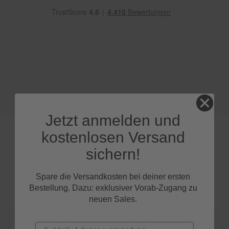
e
P
o
l
s
t
e
r
-
&
I
Jetzt anmelden und
n
n
kostenlosen Versand
e
n
sichern!
r
e
FAQs
i
Spare die Versandkosten bei deiner ersten
n
Bestellung. Dazu: exklusiver Vorab-Zugang zu
i
neuen Sales.
g
u
n
Wie finde ich heraus, welche Scheibenwischer
Email
g