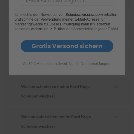
für mein Ford Kuga geeignet sind?
S
Ich möchte den Newsletter von
Scheibenwischer.com
erhalten
c
und stimme der Verwendung meiner E-Mail-Adresse für
h
Marketingzwecke zu. Diese Einwilligung kann ich jederzeit
Wie ersetze ich die Scheibenwischer an
w
kostenlos widerrufen, z. B. über den Abmeldelink in jeder E-Mail.
ä
meinem Ford Kuga?
m
m
Gratis Versand sichern
e
T
Wie oft sollte ich die Scheibenwischer an
ü
Ab 30 € Mindestbestellwert. Nur für Neuanmeldungen.
c
meinem Ford Kuga wechseln?
h
e
r
B
Warum schmieren meine Ford Kuga-
ü
Scheibenwischer?
r
s
t
e
Warum quietschen meine Ford Kuga-
n
Scheibenwischer?
Accessoires