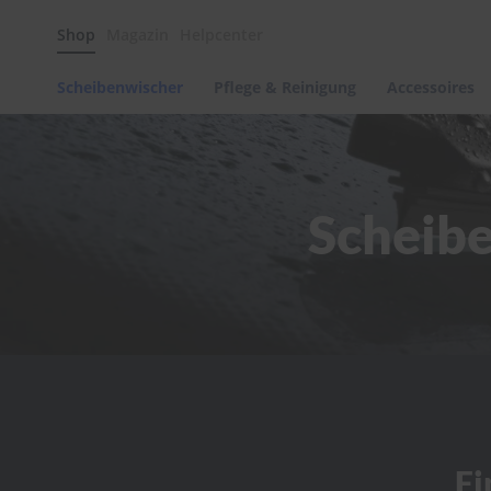
Scheibenwischer
Shop
Magazin
Helpcenter
Pflege
&
Reinigung
Scheibenwischer
Pflege & Reinigung
Accessoires
Felgenreinigung
Polituren
&
Lackpflege
Scheibe
Autowellness
von
scheibenwischer.com
Autoshampoo
Scheibenreinigung
Kunststoffpflege
Polster-
&
Innenreinigung
Schwämme
Fi