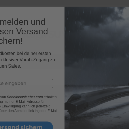
nmelden und
osen Versand
 Ford Kuga SUV Fahrzeugmo
chern!
dkosten bei deiner ersten
exklusiver Vorab-Zugang zu
05|2012 - 08|2019 (II)
uen Sales.
r von
Scheibenwischer.com
erhalten
g meiner E-Mail-Adresse für
Einwilligung kann ich jederzeit
 über den Abmeldelink in jeder E-Mail.
ersand sichern