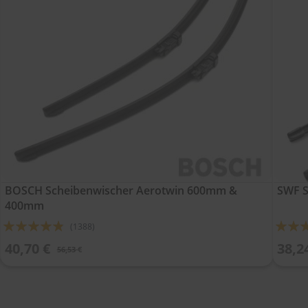
BOSCH Scheibenwischer Aerotwin 600mm &
SWF S
400mm
Bewertung:
Bewert
(1388)
92%
88%
40,70 €
38,2
56,53 €