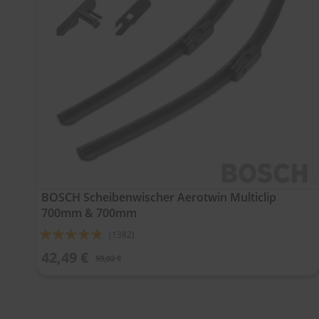
BOSCH Scheibenwischer Aerotwin Multiclip
700mm & 700mm
Bewertung:
(1382)
92%
42,49 €
59,02 €