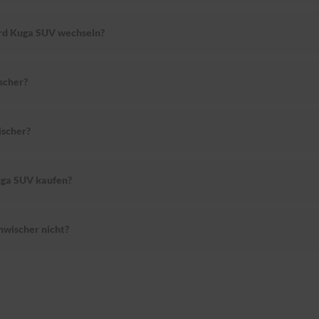
ord Kuga SUV wechseln?
scher?
scher?
uga SUV kaufen?
wischer nicht?