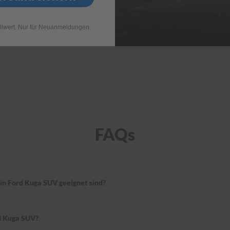
llwert. Nur für Neuanmeldungen.
FAQs
in Ford Kuga SUV geeignet sind?
d Kuga SUV?