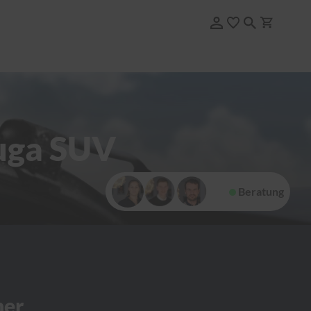
Kuga SUV
Beratung
her