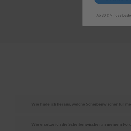
Ab 30 € Mindestbeste
Wie finde ich heraus, welche Scheibenwischer für me
Wie ersetze ich die Scheibenwischer an meinem For