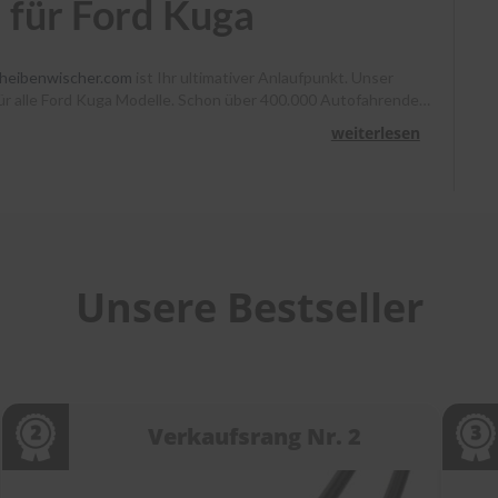
 für Ford Kuga
heibenwischer.com
ist Ihr ultimativer Anlaufpunkt. Unser
 für alle Ford Kuga Modelle. Schon über 400.000 Autofahrende
enno klare Sicht. Bestellen Sie bis 13 Uhr, und Ihr Paket
weiterlesen
ir Sie mit Montagevideos und unserem Kundenservice bei
cheibenwischer.com
!
Unsere Bestseller
Verkaufsrang Nr. 2