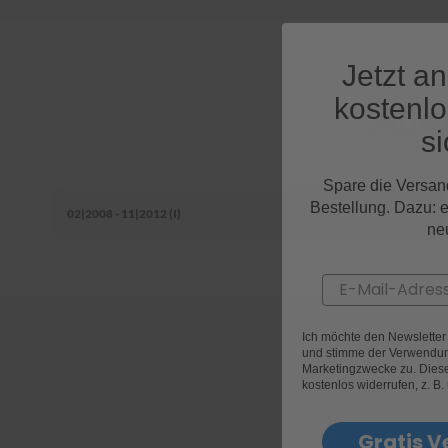
Jetzt a
kostenl
Alle
si
Spare die Versan
Bestellung. Dazu: 
02|2008 - 11|2012 (I)
ne
Email
Ich möchte den Newslette
und stimme der Verwendun
Marketingzwecke zu. Diese 
kostenlos widerrufen, z. B.
Gratis V