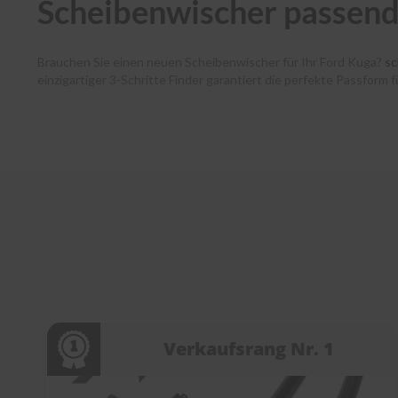
Scheibenwischer passend
Brauchen Sie einen neuen Scheibenwischer für Ihr Ford Kuga?
sc
einzigartiger 3-Schritte Finder garantiert die perfekte Passform
haben dank unserer Premium-Marken wie Bosch, SWF, Heyner und B
verlässt noch am selben Tag unser Lager. Zudem unterstützen w
jedem Schritt. Entdecken Sie die Welt der Scheibenwischer bei
s
Verkaufsrang Nr. 1