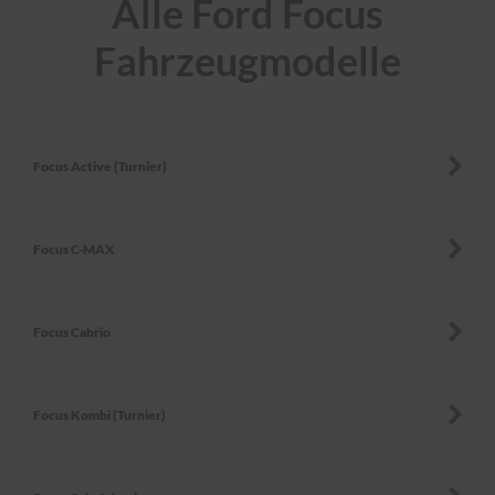
Alle Ford Focus
r
e
Fahrzeugmodelle
i
n
i
g
u
n
Focus Active (Turnier)
g
K
u
n
Focus C-MAX
s
t
s
t
Focus Cabrio
o
f
f
p
Focus Kombi (Turnier)
f
l
e
g