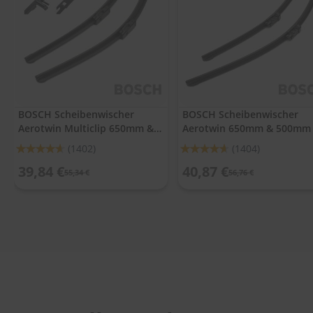
.
c
o
m
A
u
t
o
BOSCH Scheibenwischer
BOSCH Scheibenwischer
s
Aerotwin Multiclip 650mm &
Aerotwin 650mm & 500mm
h
a
475mm
Bewertung:
Bewertung:
(1402)
(1404)
m
92%
92%
p
39,84 €
40,87 €
55,34 €
56,76 €
o
o
S
c
h
e
i
b
e
n