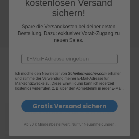
kostenlosen Versand
sichern!
S
c
h
Spare die Versandkosten bei deiner ersten
w
Bestellung. Dazu: exklusiver Vorab-Zugang zu
ä
m
neuen Sales.
m
e
T
Email
ü
c
h
Ich möchte den Newsletter von
Scheibenwischer.com
erhalten
e
und stimme der Verwendung meiner E-Mail-Adresse für
FAQs
Marketingzwecke zu. Diese Einwilligung kann ich jederzeit
r
kostenlos widerrufen, z. B. über den Abmeldelink in jeder E-Mail.
B
ü
r
Gratis Versand sichern
s
t
Wie finde ich heraus, welche Scheibenwischer
e
für mein Ford Focus geeignet sind?
n
Ab 30 € Mindestbestellwert. Nur für Neuanmeldungen.
Accessoires