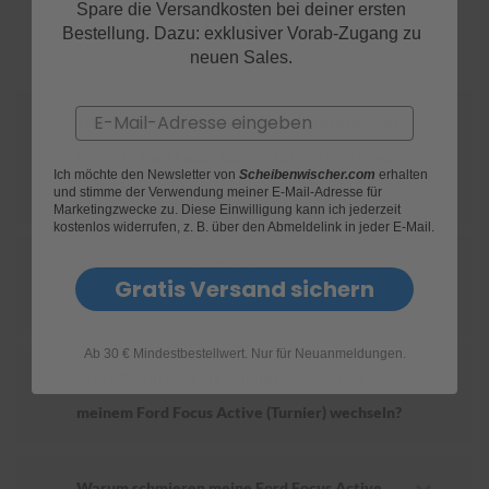
FAQs
Spare die Versandkosten bei deiner ersten
Bestellung. Dazu: exklusiver Vorab-Zugang zu
S
neuen Sales.
c
h
w
Email
ä
Wie finde ich heraus, welche Scheibenwischer
m
für mein Ford Focus Active (Turnier) geeignet
m
Ich möchte den Newsletter von
Scheibenwischer.com
erhalten
e
sind?
und stimme der Verwendung meiner E-Mail-Adresse für
T
Marketingzwecke zu. Diese Einwilligung kann ich jederzeit
ü
kostenlos widerrufen, z. B. über den Abmeldelink in jeder E-Mail.
c
h
Wie ersetze ich die Scheibenwischer an
e
Gratis Versand sichern
r
meinem Ford Focus Active (Turnier)?
B
ü
r
Ab 30 € Mindestbestellwert. Nur für Neuanmeldungen.
s
Wie oft sollte ich die Scheibenwischer an
t
meinem Ford Focus Active (Turnier) wechseln?
e
n
Accessoires
Warum schmieren meine Ford Focus Active