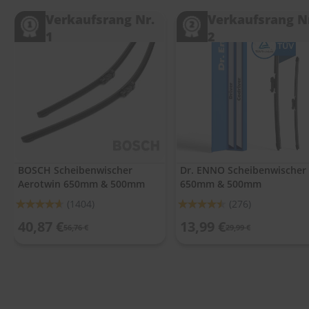
.
c
Verkaufsrang Nr.
Verkaufsrang N
o
1
2
m
A
u
t
o
s
h
a
m
p
BOSCH Scheibenwischer
Dr. ENNO Scheibenwischer
o
Aerotwin 650mm & 500mm
650mm & 500mm
o
Bewertung:
Bewertung:
(1404)
(276)
S
92%
90%
40,87 €
13,99 €
c
56,76 €
29,99 €
h
e
i
b
e
n