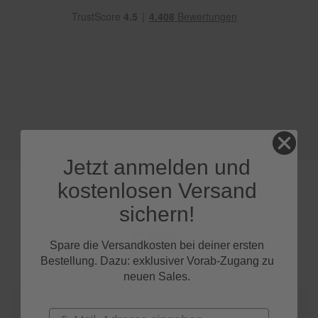
e
P
o
l
s
t
e
r
-
&
I
Jetzt anmelden und
n
n
kostenlosen Versand
e
n
sichern!
r
e
FAQs
i
Spare die Versandkosten bei deiner ersten
n
Bestellung. Dazu: exklusiver Vorab-Zugang zu
i
neuen Sales.
g
u
n
Wie finde ich heraus, welche Scheibenwischer
Email
g