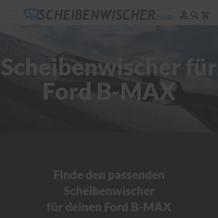
Scheibenwischer
Pflege
&
Reinigung
Scheibenwischer für
F
e
Ford B-MAX
l
g
e
n
r
e
i
n
i
g
u
Finde den passenden
n
Scheibenwischer
g
für deinen Ford B-MAX
P
o