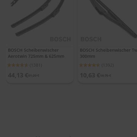
.
c
o
m
A
u
t
o
BOSCH Scheibenwischer
BOSCH Scheibenwischer Tw
s
Aerotwin 725mm & 625mm
300mm
h
a
Bewertung:
Bewertung:
(1381)
(1392)
m
92%
92%
p
44,13 €
10,63 €
61,29 €
14,76 €
o
o
S
c
h
e
i
b
e
n