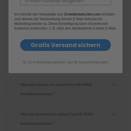
für mein Ford B-MAX geeignet sind?
S
Ich möchte den Newsletter von
Scheibenwischer.com
erhalten
c
und stimme der Verwendung meiner E-Mail-Adresse für
h
Marketingzwecke zu. Diese Einwilligung kann ich jederzeit
Wie ersetze ich die Scheibenwischer an
w
kostenlos widerrufen, z. B. über den Abmeldelink in jeder E-Mail.
ä
meinem Ford B-MAX?
m
m
Gratis Versand sichern
e
T
Wie oft sollte ich die Scheibenwischer an
ü
Ab 30 € Mindestbestellwert. Nur für Neuanmeldungen.
c
meinem Ford B-MAX wechseln?
h
e
r
B
Warum schmieren meine Ford B-MAX-
ü
Scheibenwischer?
r
s
t
e
Warum quietschen meine Ford B-MAX-
n
Scheibenwischer?
Accessoires