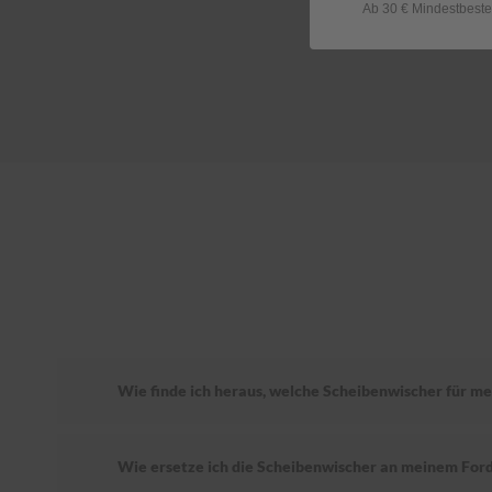
Ab 30 € Mindestbeste
Wie finde ich heraus, welche Scheibenwischer für m
Wie ersetze ich die Scheibenwischer an meinem Fo