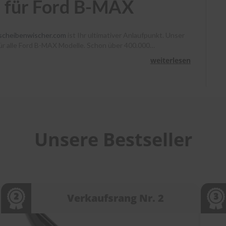
d für Ford B-MAX
scheibenwischer.com
ist Ihr ultimativer Anlaufpunkt. Unser
 für alle Ford B-MAX Modelle. Schon über 400.000
, Heyner und Benno klare Sicht. Bestellen Sie bis 13 Uhr,
weiterlesen
unterstützen wir Sie mit Montagevideos und unserem
heibenwischer bei
scheibenwischer.com
!
Unsere Bestseller
Verkaufsrang Nr. 2