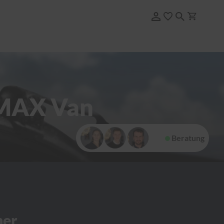
-MAX Van
Beratung
her