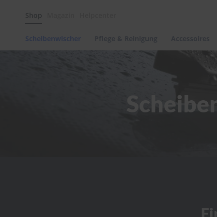
Scheibenwischer
Shop
Magazin
Helpcenter
Pflege
&
Reinigung
Scheibenwischer
Pflege & Reinigung
Accessoires
Felgenreinigung
Polituren
&
Lackpflege
Scheibe
Autowellness
von
scheibenwischer.com
Autoshampoo
Scheibenreinigung
Kunststoffpflege
Polster-
&
Innenreinigung
Schwämme
Fi