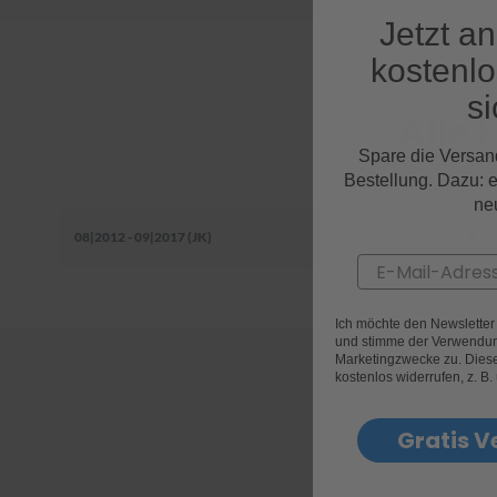
Jetzt a
kostenl
si
Alle 
Spare die Versan
Bestellung. Dazu: 
ne
08|2012 - 09|2017 (JK)
Email
Ich möchte den Newslette
und stimme der Verwendun
Marketingzwecke zu. Diese 
kostenlos widerrufen, z. B.
Gratis V