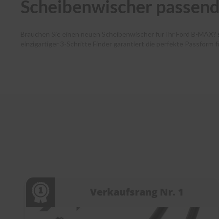
Scheibenwischer passen
Brauchen Sie einen neuen Scheibenwischer für Ihr Ford B-MAX?
einzigartiger 3-Schritte Finder garantiert die perfekte Passform
Autofahrende haben dank unserer Premium-Marken wie Bosch, SWF
und Ihr Paket verlässt noch am selben Tag unser Lager. Zudem 
Kundenservice bei jedem Schritt. Entdecken Sie die Welt der Sc
Verkaufsrang Nr. 1