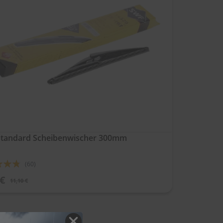
tandard Scheibenwischer 300mm
ung:
(60)
 €
11,10 €