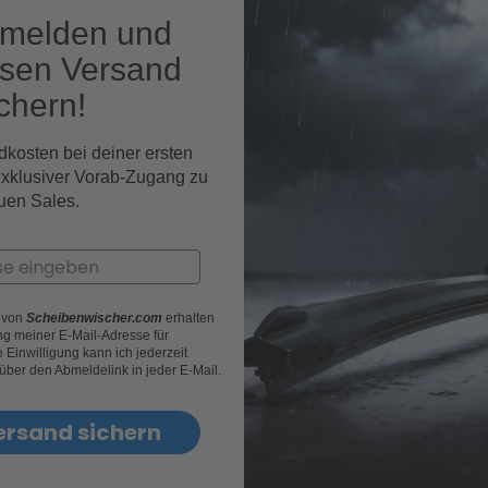
nmelden und
osen Versand
chern!
Ford B-MAX Van Fahrzeugm
dkosten bei deiner ersten
exklusiver Vorab-Zugang zu
uen Sales.
r von
Scheibenwischer.com
erhalten
g meiner E-Mail-Adresse für
Einwilligung kann ich jederzeit
 über den Abmeldelink in jeder E-Mail.
ersand sichern