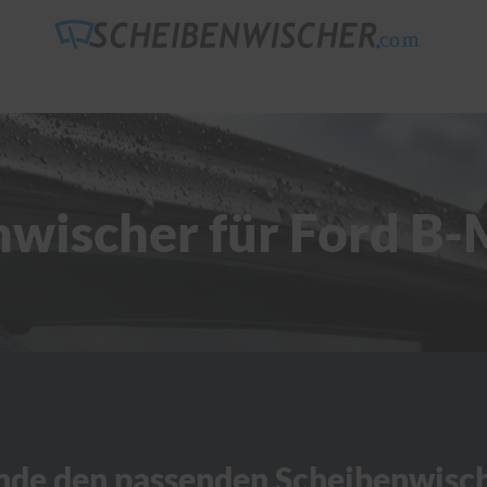
nwischer für Ford B
nde den passenden Scheibenwisc