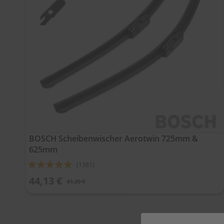
BOSCH Scheibenwischer Aerotwin 725mm &
625mm
Bewertung:
(1381)
92%
44,13 €
61,29 €