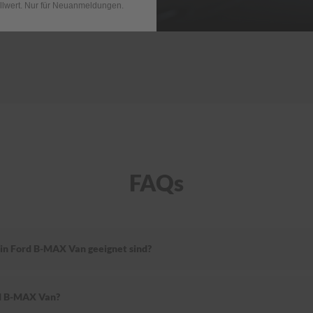
llwert. Nur für Neuanmeldungen.
FAQs
ein Ford B-MAX Van geeignet sind?
rd B-MAX Van?