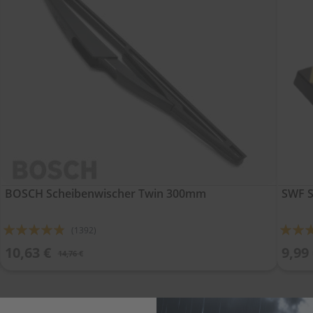
BOSCH Scheibenwischer Twin 300mm
SWF S
Bewertung:
Bewert
(1392)
92%
91%
10,63 €
9,99
14,76 €