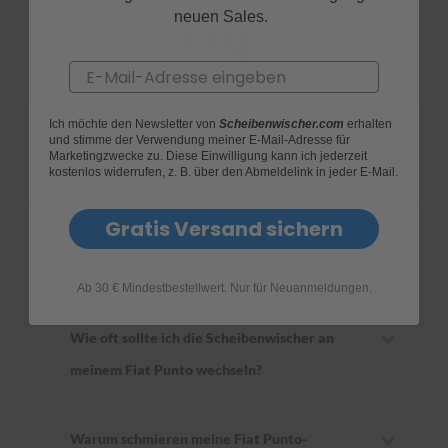
neuen Sales.
FAQs
S
c
Email
h
w
ä
Ich möchte den Newsletter von
Scheibenwischer.com
erhalten
m
Wie finde ich heraus, welche Scheibenwischer
und stimme der Verwendung meiner E-Mail-Adresse für
m
Marketingzwecke zu. Diese Einwilligung kann ich jederzeit
e
für mein Fiat Punto geeignet sind?
kostenlos widerrufen, z. B. über den Abmeldelink in jeder E-Mail.
T
ü
c
Gratis Versand sichern
h
Wie ersetze ich die Scheibenwischer an
e
meinem Fiat Punto?
r
B
Ab 30 € Mindestbestellwert. Nur für Neuanmeldungen.
ü
r
Wie oft sollte ich die Scheibenwischer an
s
t
meinem Fiat Punto wechseln?
e
n
Accessoires
Warum schmieren meine Fiat Punto-