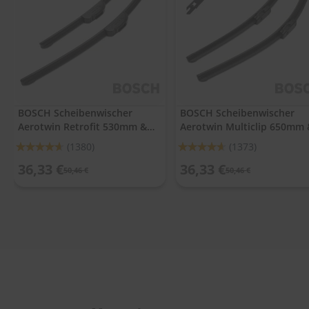
.
c
o
m
A
u
t
o
BOSCH Scheibenwischer
BOSCH Scheibenwischer
s
Aerotwin Retrofit 530mm &
Aerotwin Multiclip 650mm 
h
a
450mm
380mm
Bewertung:
Bewertung:
(1380)
(1373)
m
92%
92%
p
36,33 €
36,33 €
50,46 €
50,46 €
o
o
S
c
h
e
i
b
e
n