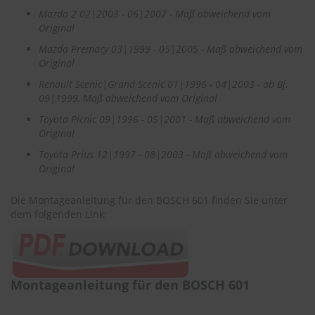
e
Mazda 2 02|2003 - 06|2007 - Maß abweichend vom
Original
P
o
Mazda Premacy 03|1999 - 05|2005 - Maß abweichend vom
l
Original
s
Renault Scenic|Grand Scenic 01|1996 - 04|2003 - ab Bj.
t
09|1999, Maß abweichend vom Original
e
r
Toyota Picnic 09|1996 - 05|2001 - Maß abweichend vom
-
Original
&
I
Toyota Prius 12|1997 - 08|2003 - Maß abweichend vom
n
Original
n
e
Die Montageanleitung für den BOSCH 601 finden Sie unter
n
r
dem folgenden Link:
e
i
n
i
g
Montageanleitung für den BOSCH 601
u
n
g