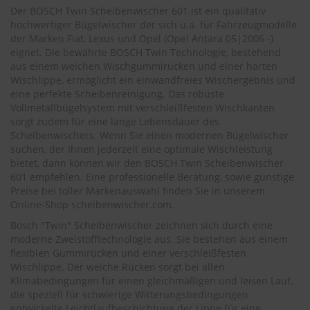
.
Der BOSCH Twin Scheibenwischer 601 ist ein qualitativ
c
hochwertiger Bügelwischer der sich u.a. für Fahrzeugmodelle
o
der Marken Fiat, Lexus und Opel (
Opel Antara 05|2006 -
)
m
eignet. Die bewährte BOSCH Twin Technologie, bestehend
A
aus einem weichen Wischgummirücken und einer harten
u
Wischlippe, ermöglicht ein einwandfreies Wischergebnis und
t
eine perfekte Scheibenreinigung. Das robuste
o
Vollmetallbügelsystem mit verschleißfesten Wischkanten
s
sorgt zudem für eine lange Lebensdauer des
h
Scheibenwischers. Wenn Sie einen modernen Bügelwischer
a
suchen, der Ihnen jederzeit eine optimale Wischleistung
m
bietet, dann können wir den BOSCH Twin Scheibenwischer
p
601 empfehlen. Eine professionelle Beratung, sowie günstige
o
o
Preise bei toller Markenauswahl finden Sie in unserem
Online-Shop
scheibenwischer.com
.
S
Bosch "Twin" Scheibenwischer zeichnen sich durch eine
c
moderne Zweistofftechnologie aus. Sie bestehen aus einem
h
flexiblen Gummirücken und einer verschleißfesten
e
i
Wischlippe. Der weiche Rücken sorgt bei allen
b
Klimabedingungen für einen gleichmäßigen und leisen Lauf,
e
die speziell für schwierige Witterungsbedingungen
n
entwickelte Leichtlaufbeschichtung der Lippe für eine