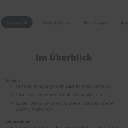
S
c
h
Im Überblick
Technische Daten
Produktfragen
Bew
w
ä
m
m
e
T
Im Überblick
ü
c
h
e
r
Vorteile
B
Perfekte Reinigung durch Leichtlaufbeschichtung
ü
r
Leises Wischen durch fexiblen Gummirücken
s
t
Spoiler-Versionen: Mehr Anpressdruck bei höheren
e
Geschwindigkeiten
n
Lebensdauer
Accessoires
Lange Lebensdauer durch verschleißfeste Wischkante