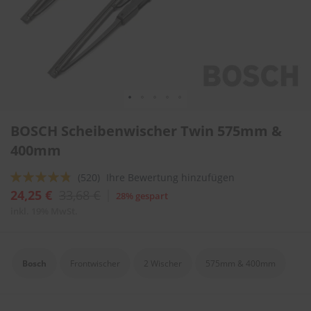
l
i
t
u
r
e
n
&
L
Zum
a
BOSCH Scheibenwischer Twin 575mm &
Anfang
c
der
400mm
k
Bildergalerie
p
springen
f
Bewertung:
(520)
Ihre Bewertung hinzufügen
l
91
100
% of
24,25 €
33,68 €
28% gespart
e
g
inkl. 19% MwSt.
e
A
u
Bosch
Frontwischer
2 Wischer
575mm & 400mm
t
o
w