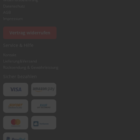
Datenschutz
AGB
Foto hinzufügen
Impressum
Vertrag widerrufen
Ich würde dieses Produkt weiterempfehlen
Service & Hilfe
Kontakt
Lieferung&Versand
Bewertung abschicken
Rücksendung & Gewährleistung
Sicher bezahlen