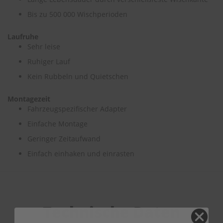
Bis zu 500 000 Wischperioden
Laufruhe
Sehr leise
Ruhiger Lauf
Kein Rubbeln und Quietschen
Montagezeit
Fahrzeugspezifischer Adapter
Einfache Montage
Geringer Zeitaufwand
Einfach einhaken und einrasten
Technische Daten