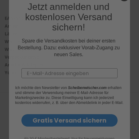
Jetzt anmelden und
kostenlosen Versand
3165141090345
sichern!
3001834
575mm & 400mm
Spare die Versandkosten bei deiner ersten
Bosch Twin
Bestellung. Dazu: exklusiver Vorab-Zugang zu
Frontwischer
neuen Sales.
2 Wischer
BASIC ADAPTER
Email
huYHd1deEkE
Ich möchte den Newsletter von
Scheibenwischer.com
erhalten
und stimme der Verwendung meiner E-Mail-Adresse für
Marketingzwecke zu. Diese Einwilligung kann ich jederzeit
kostenlos widerrufen, z. B. über den Abmeldelink in jeder E-Mail.
Produktfragen
Gratis Versand sichern
Ab 30 € Mindestbestellwert. Nur für Neuanmeldungen.