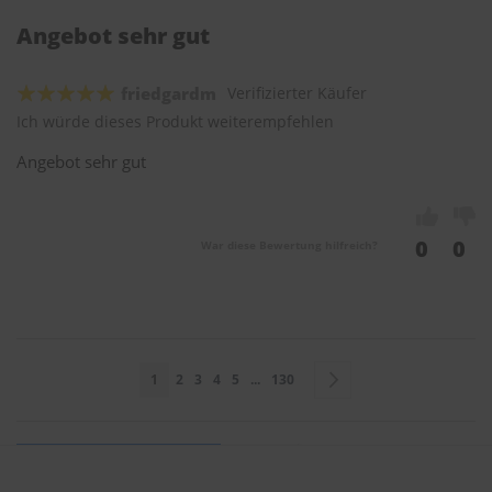
Angebot sehr gut
friedgardm
Verifizierter Käufer
Ich würde dieses Produkt weiterempfehlen
Angebot sehr gut
0
0
War diese Bewertung hilfreich?
Seite
Sie lesen gerade Seite
Seite
Seite
Seite
Seite
Seite
Seite
Weiter
1
2
3
4
5
...
130