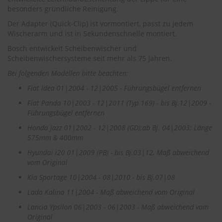
r
besonders gründliche Reinigung.
e
i
Der Adapter (Quick-Clip) ist vormontiert, passt zu jedem
n
Wischerarm und ist in Sekundenschnelle montiert.
i
Bosch entwickelt Scheibenwischer und
g
u
Scheibenwischersysteme seit mehr als 75 Jahren.
n
Bei folgenden Modellen bitte beachten:
g
Fiat Idea 01|2004 - 12|2005 - Führungsbügel entfernen
K
Fiat Panda 10|2003 - 12|2011 (Typ 169) - bis Bj.12|2009 -
u
n
Führungsbügel entfernen
s
Honda Jazz 01|2002 - 12|2008 (GD);ab Bj. 04|2003; Länge
t
575mm & 400mm
s
t
Hyundai i20 01|2009 (PB) - bis Bj.03|12, Maß abweichend
o
vom Original
f
f
Kia Sportage 10|2004 - 08|2010 - bis Bj.07|08
p
Lada Kalina 11|2004 - Maß abweichend vom Original
f
l
Lancia Ypsilon 06|2003 - 06|2003 - Maß abweichend vom
e
Original
g