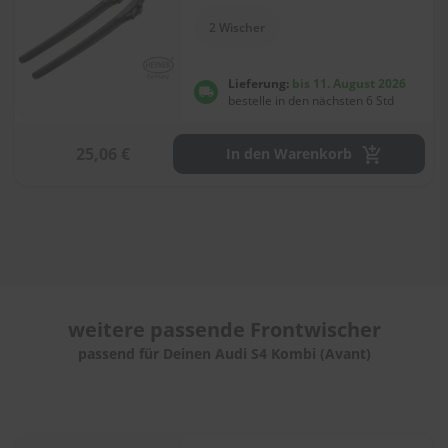
e
l
2 Wischer
l
n
e
Lieferung:
bis 11. August 2026
s
bestelle in den nächsten 6 Std
s
v
o
25,06 €
In den Warenkorb
n
s
c
h
e
i
b
e
n
w
weitere passende
Frontwischer
i
passend für Deinen Audi S4 Kombi (Avant)
s
c
h
e
r