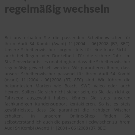
regelmäßig wechseln
S
c
h
w
ä
Bei uns erhalten Sie die passenden Scheibenwischer für
m
Ihren Audi S4 Kombi (Avant) 11|2004 - 06|2008 (B7, 8EC).
m
e
Unsere Scheibenwischer sorgen stets für eine klare Sicht –
T
auch bei Regen oder Dunkelheit. Für die sichere Fahrt im
ü
Straßenverkehr ist es unabdingbar, dass die Scheibenwischer
c
regelmäßig gewechselt werden. Wir garantieren Ihnen, dass
h
unsere Scheibenwischer passend für Ihren Audi S4 Kombi
e
(Avant) 11|2004 - 06|2008 (B7, 8EC) sind. Wir führen die
r
bekanntesten Marken wie Bosch, SWF, Valeo oder auch
B
Heyner. Sollten Sie sich nicht sicher sein, ob Sie das richtige
ü
Fahrzeug ausgewählt haben, können Sie stets unseren
r
s
fachkundigen Kundensupport kontaktieren. So ist es stets
t
gewährleistet, dass Sie garantiert die richtigen Wischer
e
erhalten. In unserem Online-Shop finden Sie
n
selbstverständlich auch die passenden Heckwischer zu Ihrem
Audi S4 Kombi (Avant) 11|2004 - 06|2008 (B7, 8EC).
Accessoires