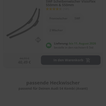
.
SWF Scheibenwischer VisioFlex
550mm & 550mm
c
Bewertung:
o
(141)
88
100
% of
m
Frontwischer
SWF
A
u
2 Wischer
t
o
s
Lieferung:
bis 11. August 2026
h
bestelle in den nächsten 6 Std
a
m
p
44,99 €
In den Warenkorb
o
40,49 €
o
S
c
passende
Heckwischer
h
e
passend für Deinen Audi S4 Kombi (Avant)
i
b
e
n