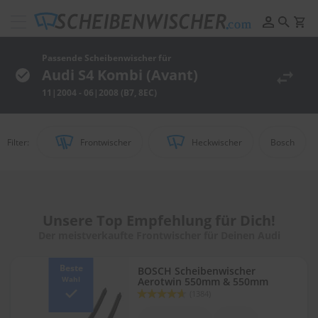
Scheibenwischer
Pflege
&
Passende Scheibenwischer für
Reinigung
Audi S4 Kombi (Avant)
11|2004 - 06|2008 (B7, 8EC)
F
e
l
g
Filter:
Frontwischer
Heckwischer
Bosch
e
n
r
e
i
n
Unsere Top Empfehlung für Dich!
i
Der meistverkaufte Frontwischer für Deinen Audi
g
u
n
Beste
BOSCH Scheibenwischer
g
Wahl
Aerotwin 550mm & 550mm
Bewertung:
(1384)
92
100
P
% of
o