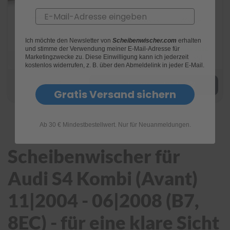
e
Email
Automotivebasics
1 Wischer
P
o
Ich möchte den Newsletter von
Scheibenwischer.com
erhalten
l
Lieferung:
bis 11. August 2026
und stimme der Verwendung meiner E-Mail-Adresse für
s
Marketingzwecke zu. Diese Einwilligung kann ich jederzeit
bestelle in den nächsten 6 Std
t
kostenlos widerrufen, z. B. über den Abmeldelink in jeder E-Mail.
e
7,99 €
r
In den Warenkorb
5,35 €
-
Gratis Versand sichern
&
I
n
Ab 30 € Mindestbestellwert. Nur für Neuanmeldungen.
n
e
n
Scheibenwischer für
r
e
Audi S4 Kombi (Avant)
i
n
i
11|2004 - 06|2008 (B7,
g
u
8EC) - für eine klare Sicht
n
g