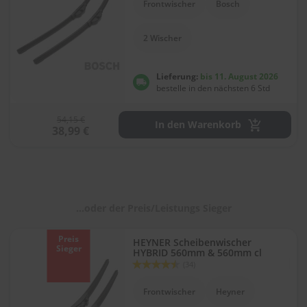
Frontwischer
Bosch
l
i
t
2 Wischer
u
r
e
Lieferung:
bis 11. August 2026
n
bestelle in den nächsten 6 Std
&
L
54,15 €
a
In den Warenkorb
38,99 €
c
k
p
f
l
e
g
...oder der Preis/Leistungs Sieger
e
Preis
HEYNER Scheibenwischer
A
Sieger
HYBRID 560mm & 560mm cl
u
Bewertung:
(34)
t
89
100
% of
o
Frontwischer
Heyner
w