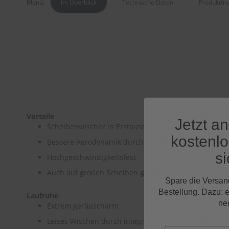
Menü:
Im Überblick
Technische Daten
Produktfr
Vorteile
Jetzt a
Scheibenwischer in Erstausrüsterqualität
kostenl
Bessere Aerodynamik durch ultraflaches Design
si
Hochgeschwindigkeitsfest
Auch auf großen Scheiben geeignet
Spare die Versan
Bestellung. Dazu: 
Laufruhe
ne
Extrem geräuscharm
Leises Wischen durch integrierte Federschiene