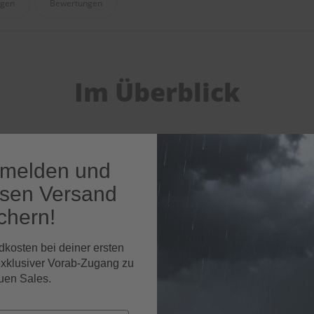
agen
Bewertungen
Im Überblick
nmelden und
osen Versand
chern!
dkosten bei deiner ersten
exklusiver Vorab-Zugang zu
uen Sales.