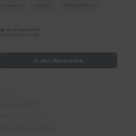
Frontwischer
2 Wischer
550mm & 550mm
ng:
bis 10. August 2026
 in den nächsten 10 Std
In den Warenkorb
3 04214
assgenau Garantie
dkostenfrei ab 100€
5.000 positive Bewertungen