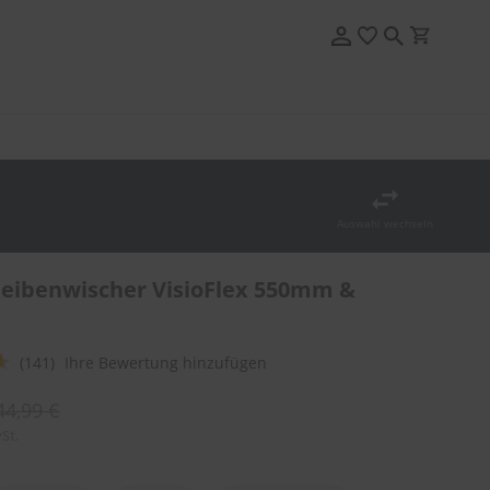
Auswahl wechseln
eibenwischer VisioFlex 550mm &
(141)
Ihre Bewertung hinzufügen
44,99 €
St.