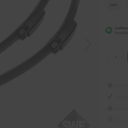
SWF
Lieferu
bestelle
040 74
100% p
Versan
über 1