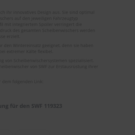
h ihr innovatives Design aus. Sie sind optimal
chers auf den jeweiligen Fahrzeugtyp
 mit integriertem Spoiler verringert die
ssdruck des gesamten Scheibenwischers werden
e erzielt.
ür den Wintereinsatz geeignet, denn sie haben
ei extremer Kälte flexibel.
ng von Scheibenwischersystemen spezialisiert.
cheibenwischer von SWF zur Erstausrüstung ihrer
r dem folgenden Link:
ng für den SWF 119323