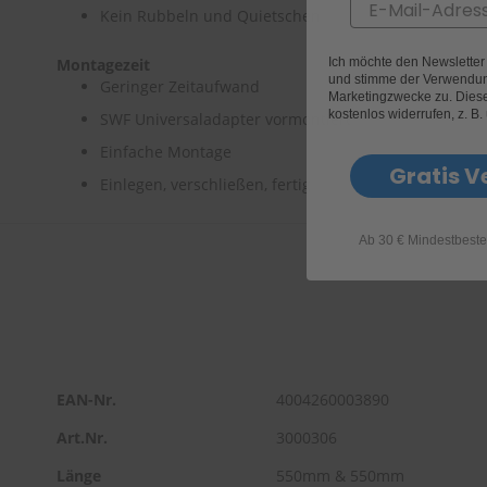
Email
Kein Rubbeln und Quietschen
Ich möchte den Newslette
Montagezeit
und stimme der Verwendun
Geringer Zeitaufwand
Marketingzwecke zu. Diese 
kostenlos widerrufen, z. B.
SWF Universaladapter vormontiert
Einfache Montage
Gratis V
Einlegen, verschließen, fertig
Ab 30 € Mindestbeste
EAN-Nr.
4004260003890
Art.Nr.
3000306
Länge
550mm & 550mm