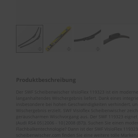
Zum
Anfang
der
Bildergalerie
Produktbeschreibung
springen
Der SWF Scheibenwischer VisioFlex 119323 ist ein moderne
langanhaltendes Wischergebnis liefert. Dank eines integri
insbesondere bei hohen Geschwindigkeiten verhindert, und
Wischergebnis erzielt. SWF Visioflex Scheibenwischer zei
geräuscharmen Wischvorgang aus. Der SWF 119323 eignet 
(
Audi RS4 05|2006 - 10|2008 (B7)
). Suchen Sie einen mode
Flachbalkentechnologie? Dann ist der SWF VisioFlex 119323
scheibenwischer.com
finden Sie eine weitere tolle Mark