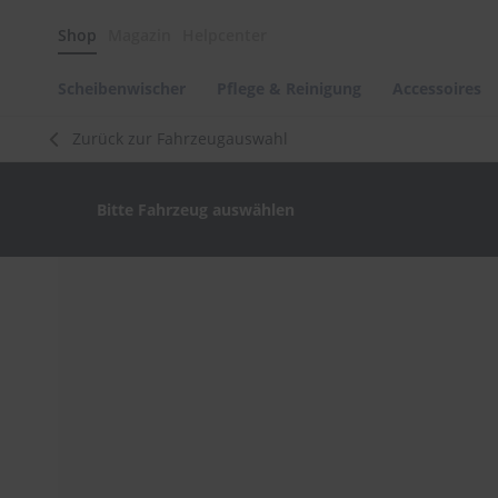
Scheibenwischer
Shop
Magazin
Helpcenter
Pflege
&
Reinigung
Scheibenwischer
Pflege & Reinigung
Accessoires
Felgenreinigung
Zurück zur Fahrzeugauswahl
Polituren
&
Lackpflege
Bitte Fahrzeug auswählen
Autowellness
von
scheibenwischer.com
Zum
Ende
Autoshampoo
der
Scheibenreinigung
Bildergalerie
springen
Kunststoffpflege
Polster-
&
Innenreinigung
Schwämme