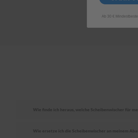
Ab 30 € Mindestbeste
Wie finde ich heraus, welche Scheibenwischer für me
Wie ersetze ich die Scheibenwischer an meinem Aba