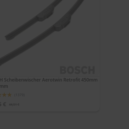
 Scheibenwischer Aerotwin Retrofit 450mm
5mm
ung:
(1379)
5 €
44,51 €