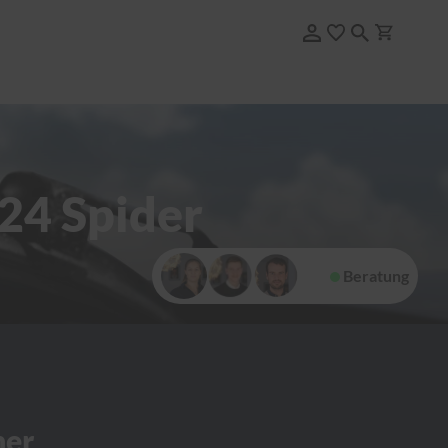
24 Spider
Beratung
her