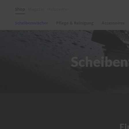
Scheibenwischer
Shop
Magazin
Helpcenter
Pflege
&
Reinigung
Scheibenwischer
Pflege & Reinigung
Accessoires
Felgenreinigung
Polituren
&
Lackpflege
Scheiben
Autowellness
von
scheibenwischer.com
Autoshampoo
Scheibenreinigung
Kunststoffpflege
Polster-
&
Innenreinigung
Schwämme
Fi