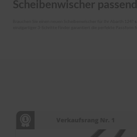
Scheibenwischer passend
Brauchen Sie einen neuen Scheibenwischer für Ihr Abarth 124?
s
einzigartiger 3-Schritte Finder garantiert die perfekte Passform
haben dank unserer Premium-Marken wie Bosch, SWF, Heyner und B
verlässt noch am selben Tag unser Lager. Zudem unterstützen w
jedem Schritt. Entdecken Sie die Welt der Scheibenwischer bei
s
Verkaufsrang Nr. 1