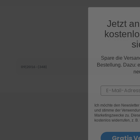
Jetzt a
kostenl
Alle 
si
Spare die Versan
Bestellung. Dazu: 
09|2016 - (348)
ne
Email
Ich möchte den Newslette
und stimme der Verwendun
Marketingzwecke zu. Diese 
kostenlos widerrufen, z. B.
Gratis V