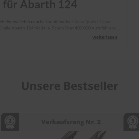
 für Abarth 124
cheibenwischer.com
ist Ihr ultimativer Anlaufpunkt. Unser
 für alle Abarth 124 Modelle. Schon über 400.000 Autofahrende
enno klare Sicht. Bestellen Sie bis 13 Uhr, und Ihr Paket
weiterlesen
ir Sie mit Montagevideos und unserem Kundenservice bei
cheibenwischer.com
!
Unsere Bestseller
Verkaufsrang Nr. 2