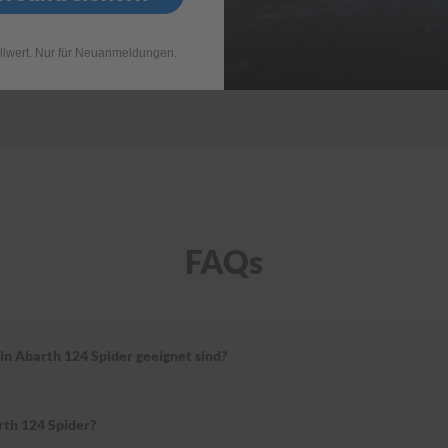
llwert. Nur für Neuanmeldungen.
FAQs
in Abarth 124 Spider geeignet sind?
rth 124 Spider?