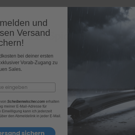
nmelden und
osen Versand
Abarth 124 Spider Fahrzeugm
chern!
dkosten bei deiner ersten
exklusiver Vorab-Zugang zu
uen Sales.
r von
Scheibenwischer.com
erhalten
g meiner E-Mail-Adresse für
Einwilligung kann ich jederzeit
 über den Abmeldelink in jeder E-Mail.
ersand sichern