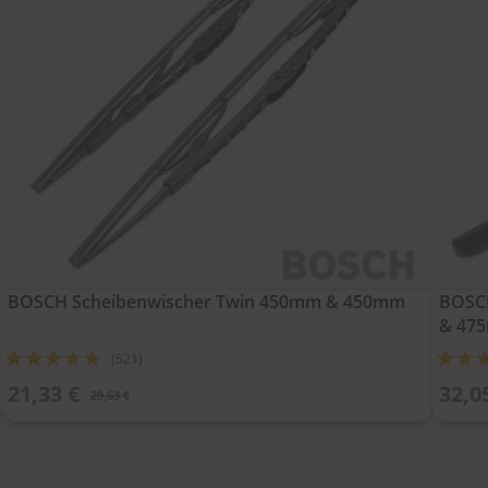
BOSCH Scheibenwischer Twin 450mm & 450mm
BOSCH
& 47
Bewertung:
Bewert
(521)
91%
92%
21,33 €
32,0
29,63 €