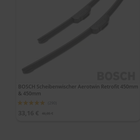
BOSCH Scheibenwischer Aerotwin Retrofit 450mm
& 450mm
Bewertung:
(290)
93%
33,16 €
46,05 €