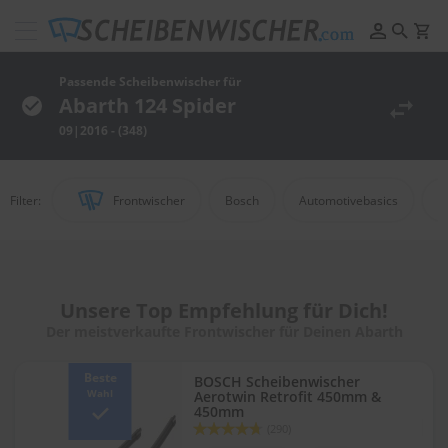
Scheibenwischer
Pflege
&
Passende Scheibenwischer für
Reinigung
Abarth 124 Spider
09|2016 - (348)
F
e
l
g
Filter:
Frontwischer
Bosch
Automotivebasics
D
e
n
r
e
i
n
Unsere Top Empfehlung für Dich!
i
Der meistverkaufte Frontwischer für Deinen Abarth
g
u
n
Beste
BOSCH Scheibenwischer
g
Wahl
Aerotwin Retrofit 450mm &
450mm
Bewertung:
P
(290)
93
100
% of
o