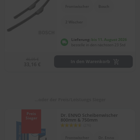
l
Frontwischer
Bosch
i
t
u
2 Wischer
r
e
n
Lieferung:
bis 11. August 2026
&
bestelle in den nächsten 23 Std
L
a
46,05 €
c
In den Warenkorb
33,16 €
k
p
f
l
e
g
...oder der Preis/Leistungs Sieger
e
A
Preis
Dr. ENNO Scheibenwischer
u
Sieger
800mm & 750mm
t
Bewertung:
(276)
o
90
100
% of
w
Frontwischer
Dr. Enno