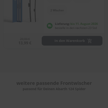
e
l
l
2 Wischer
n
e
s
Lieferung:
bis 11. August 2026
s
bestelle in den nächsten 23 Std
v
o
29,99 €
n
In den Warenkorb
13,99 €
s
c
h
e
i
b
e
n
w
weitere passende
Frontwischer
i
s
passend für Deinen Abarth 124 Spider
c
h
e
r