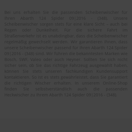
S
Bei uns erhalten Sie die passenden Scheibenwischer für
c
Ihren Abarth 124 Spider 09|2016 - (348). Unsere
h
Scheibenwischer sorgen stets für eine klare Sicht – auch bei
w
Regen oder Dunkelheit. Für die sichere Fahrt im
ä
Straßenverkehr ist es unabdingbar, dass die Scheibenwischer
m
regelmäßig gewechselt werden. Wir garantieren Ihnen, dass
m
unsere Scheibenwischer passend für Ihren Abarth 124 Spider
e
T
09|2016 - (348) sind. Wir führen die bekanntesten Marken wie
ü
Bosch, SWF, Valeo oder auch Heyner. Sollten Sie sich nicht
c
sicher sein, ob Sie das richtige Fahrzeug ausgewählt haben,
h
können Sie stets unseren fachkundigen Kundensupport
e
kontaktieren. So ist es stets gewährleistet, dass Sie garantiert
r
die richtigen Wischer erhalten. In unserem Online-Shop
B
finden Sie selbstverständlich auch die passenden
ü
Heckwischer zu Ihrem Abarth 124 Spider 09|2016 - (348).
r
s
t
e
n
Accessoires