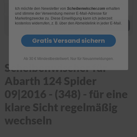
e
Lieferung:
bis 11. August 2026
Ich möchte den Newsletter von
Scheibenwischer.com
erhalten
bestelle in den nächsten 23 Std
und stimme der Verwendung meiner E-Mail-Adresse für
P
Marketingzwecke zu. Diese Einwilligung kann ich jederzeit
o
9,99 €
kostenlos widerrufen, z. B. über den Abmeldelink in jeder E-Mail.
In den Warenkorb
l
6,69 €
s
t
Gratis Versand sichern
e
r
-
Ab 30 € Mindestbestellwert. Nur für Neuanmeldungen.
&
Scheibenwischer für
I
n
n
Abarth 124 Spider
e
n
09|2016 - (348) - für eine
r
e
klare Sicht regelmäßig
i
n
i
wechseln
g
u
n
g