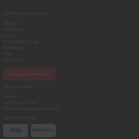
scheibenwischer.com
Bewertung
Magazin
Helpcenter
Cookie
Widerrufsbelehrung
Datenschutz
AGB
Foto hinzufügen
Impressum
Vertrag widerrufen
Ich würde dieses Produkt weiterempfehlen
Service & Hilfe
Kontakt
Lieferung&Versand
Bewertung abschicken
Rücksendung & Gewährleistung
Sicher bezahlen