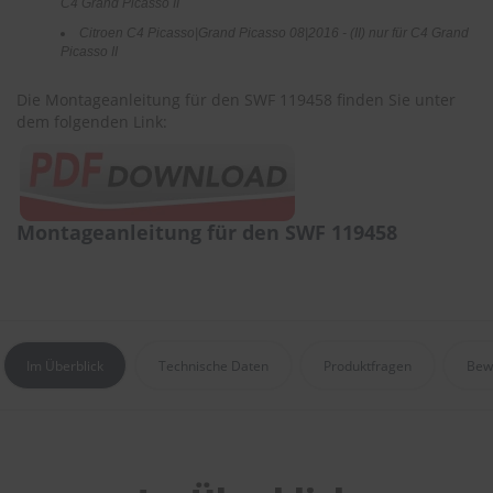
C4 Grand Picasso II
r
e
Citroen C4 Picasso|Grand Picasso 08|2016 - (II) nur für C4 Grand
i
Picasso II
n
i
Die Montageanleitung für den SWF 119458 finden Sie unter
g
dem folgenden Link:
u
n
g
K
Montageanleitung für den SWF 119458
u
n
s
t
s
t
o
Im Überblick
Technische Daten
Produktfragen
Bew
f
f
p
f
l
e
g