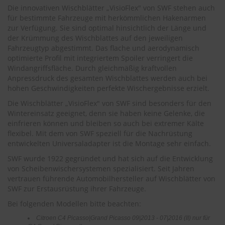
.
Die innovativen Wischblätter „VisioFlex" von SWF stehen auch
c
für bestimmte Fahrzeuge mit herkömmlichen Hakenarmen
o
zur Verfügung. Sie sind optimal hinsichtlich der Länge und
m
der Krümmung des Wischblattes auf den jeweiligen
A
Fahrzeugtyp abgestimmt. Das flache und aerodynamisch
u
optimierte Profil mit integriertem Spoiler verringert die
t
Windangriffsfläche. Durch gleichmäßig kraftvollen
o
Anpressdruck des gesamten Wischblattes werden auch bei
s
hohen Geschwindigkeiten perfekte Wischergebnisse erzielt.
h
a
Die Wischblätter „VisioFlex" von SWF sind besonders für den
m
Wintereinsatz geeignet, denn sie haben keine Gelenke, die
p
einfrieren können und bleiben so auch bei extremer Kälte
o
flexibel. Mit dem von SWF speziell für die Nachrüstung
o
entwickelten Universaladapter ist die Montage sehr einfach.
S
SWF wurde 1922 gegründet und hat sich auf die Entwicklung
c
von Scheibenwischersystemen spezialisiert. Seit Jahren
h
vertrauen führende Automobilhersteller auf Wischblätter von
e
SWF zur Erstausrüstung ihrer Fahrzeuge.
i
b
Bei folgenden Modellen bitte beachten:
e
Citroen C4 Picasso|Grand Picasso 09|2013 - 07|2016 (II) nur für
n