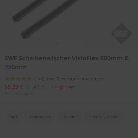
l
i
t
u
r
e
n
&
L
Zum
a
SWF Scheibenwischer VisioFlex 800mm &
Anfang
c
der
750mm
k
Bildergalerie
p
springen
f
Bewertung:
(142)
Ihre Bewertung hinzufügen
l
88
100
% of
55,27 €
61,41 €
10% gespart
e
g
inkl. 19% MwSt.
e
A
u
SWF
Frontwischer
2 Wischer
800mm & 750mm
t
o
w