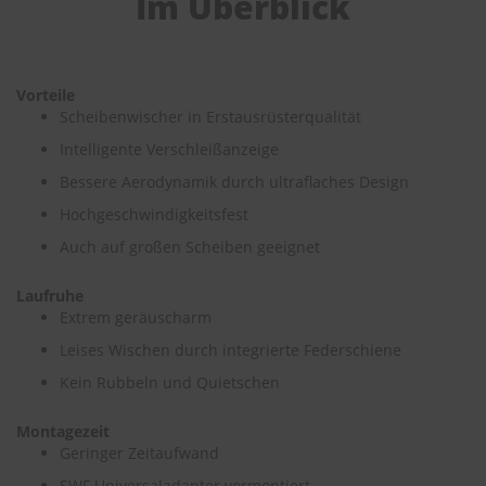
Im Überblick
e
P
o
l
Vorteile
s
Scheibenwischer in Erstausrüsterqualität
t
Intelligente Verschleißanzeige
e
r
Bessere Aerodynamik durch ultraflaches Design
-
&
Hochgeschwindigkeitsfest
I
Auch auf großen Scheiben geeignet
n
n
e
Laufruhe
n
Extrem geräuscharm
r
e
Leises Wischen durch integrierte Federschiene
i
Kein Rubbeln und Quietschen
n
i
g
Montagezeit
u
Geringer Zeitaufwand
n
g
SWF Universaladapter vormontiert