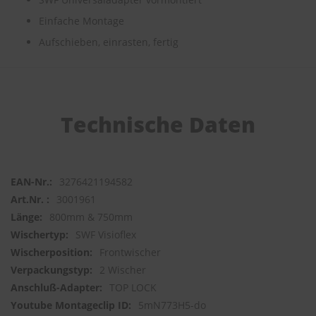
Einfache Montage
S
c
Aufschieben, einrasten, fertig
h
w
ä
m
m
e
Technische Daten
T
ü
c
h
e
3276421194582
r
3001961
B
ü
800mm & 750mm
r
SWF Visioflex
s
Frontwischer
t
e
2 Wischer
n
TOP LOCK
5mN773H5-do
Accessoires