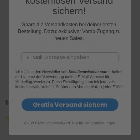
kostenlosen Versand
sichern!
Spare die Versandkosten bei deiner ersten
Bestellung. Dazu: exklusiver Vorab-Zugang zu
Bewertungen
neuen Sales.
Email
Ich möchte den Newsletter von
Scheibenwischer.com
erhalten
und stimme der Verwendung meiner E-Mail-Adresse für
Marketingzwecke zu. Diese Einwilligung kann ich jederzeit
kostenlos widerrufen, z. B. über den Abmeldelink in jeder E-Mail.
141 Kundenrezensionen: 4.4 von 5.0
Gratis Versand sichern
Ab 30 € Mindestbestellwert. Nur für Neuanmeldungen.