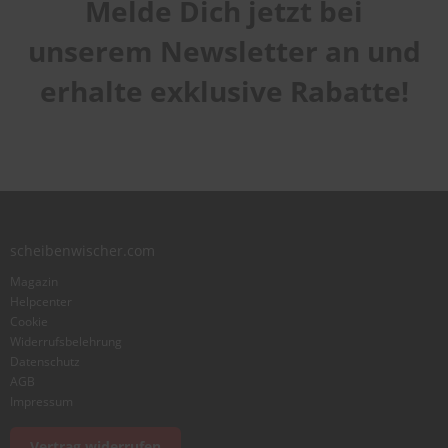
Melde Dich jetzt bei
Handhabung
1
2
3
4
5
Qualität
star
stars
stars
stars
stars
unserem Newsletter an und
1
2
3
4
5
Laufruhe
star
stars
stars
stars
stars
erhalte exklusive Rabatte!
1
2
3
4
5
star
stars
stars
stars
stars
Benutzername
Zusammenfassung
scheibenwischer.com
Bewertung
Magazin
Helpcenter
Cookie
Widerrufsbelehrung
Datenschutz
AGB
Foto hinzufügen
Impressum
Vertrag widerrufen