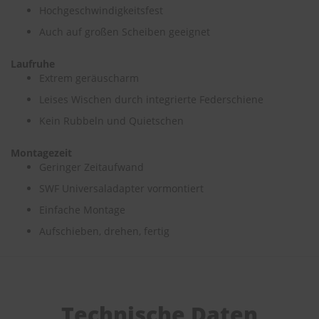
e
Hochgeschwindigkeitsfest
Auch auf großen Scheiben geeignet
P
o
l
Laufruhe
s
Extrem geräuscharm
t
Leises Wischen durch integrierte Federschiene
e
r
Kein Rubbeln und Quietschen
-
&
I
Montagezeit
n
Geringer Zeitaufwand
n
SWF Universaladapter vormontiert
e
n
Einfache Montage
r
e
Aufschieben, drehen, fertig
i
n
i
g
u
n
Technische Daten
g