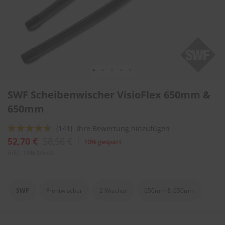
l
i
t
u
r
e
n
&
L
Zum
a
SWF Scheibenwischer VisioFlex 650mm &
Anfang
c
der
650mm
k
Bildergalerie
p
springen
f
Bewertung:
(141)
Ihre Bewertung hinzufügen
l
88
100
% of
52,70 €
58,56 €
10% gespart
e
g
inkl. 19% MwSt.
e
A
u
SWF
Frontwischer
2 Wischer
650mm & 650mm
t
o
w