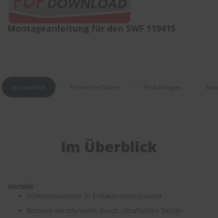
r
e
i
Montageanleitung für den SWF 119415
n
i
g
u
n
g
Im Überblick
Technische Daten
Produktfragen
Bew
K
u
n
s
t
s
Im Überblick
t
o
f
f
p
Vorteile
f
Scheibenwischer in Erstausrüsterqualität
l
e
Bessere Aerodynamik durch ultraflaches Design
g