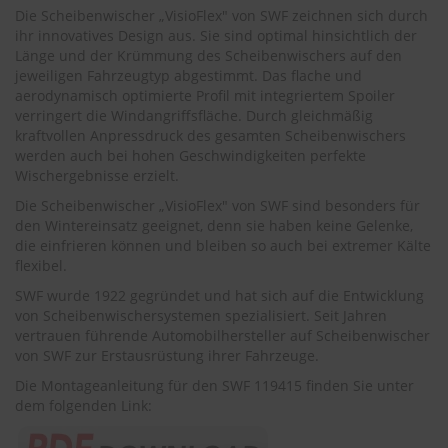
.
Die Scheibenwischer „VisioFlex" von SWF zeichnen sich durch
c
ihr innovatives Design aus. Sie sind optimal hinsichtlich der
o
Länge und der Krümmung des Scheibenwischers auf den
m
jeweiligen Fahrzeugtyp abgestimmt. Das flache und
A
aerodynamisch optimierte Profil mit integriertem Spoiler
u
verringert die Windangriffsfläche. Durch gleichmäßig
t
kraftvollen Anpressdruck des gesamten Scheibenwischers
o
werden auch bei hohen Geschwindigkeiten perfekte
s
Wischergebnisse erzielt.
h
a
Die Scheibenwischer „VisioFlex" von SWF sind besonders für
m
den Wintereinsatz geeignet, denn sie haben keine Gelenke,
p
die einfrieren können und bleiben so auch bei extremer Kälte
o
flexibel.
o
SWF wurde 1922 gegründet und hat sich auf die Entwicklung
S
von Scheibenwischersystemen spezialisiert. Seit Jahren
c
vertrauen führende Automobilhersteller auf Scheibenwischer
h
von SWF zur Erstausrüstung ihrer Fahrzeuge.
e
i
Die Montageanleitung für den SWF 119415 finden Sie unter
b
dem folgenden Link:
e
n