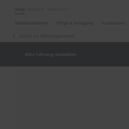
Scheibenwischer
Shop
Magazin
Helpcenter
Pflege
&
Reinigung
Scheibenwischer
Pflege & Reinigung
Accessoires
Felgenreinigung
Zurück zur Fahrzeugauswahl
Polituren
&
Lackpflege
Bitte Fahrzeug auswählen
Autowellness
von
scheibenwischer.com
Zum
Ende
Autoshampoo
der
Scheibenreinigung
Bildergalerie
springen
Kunststoffpflege
Polster-
&
Innenreinigung
Schwämme