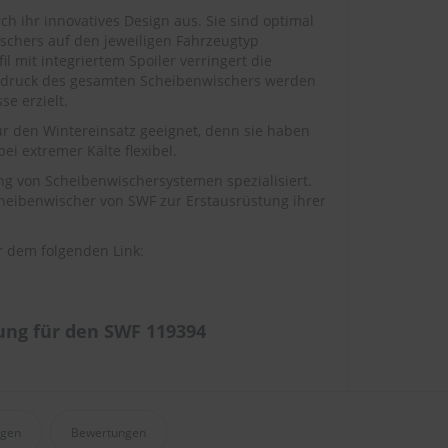
h ihr innovatives Design aus. Sie sind optimal
chers auf den jeweiligen Fahrzeugtyp
 mit integriertem Spoiler verringert die
ssdruck des gesamten Scheibenwischers werden
e erzielt.
ür den Wintereinsatz geeignet, denn sie haben
ei extremer Kälte flexibel.
ng von Scheibenwischersystemen spezialisiert.
cheibenwischer von SWF zur Erstausrüstung ihrer
r dem folgenden Link:
ng für den SWF 119394
agen
Bewertungen