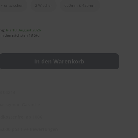
Frontwischer
2 Wischer
650mm & 425mm
ng:
bis 10. August 2026
 in den nächsten 18 Std
In den Warenkorb
3 04214
assgenau Garantie
dkostenfrei ab 100€
5.000 positive Bewertungen