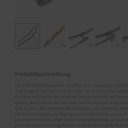
Zum
Anfang
der
Bildergalerie
Produktbeschreibung
springen
Die SWF Scheibenwischer VisioFlex sind modernste Flachb
und
Peugeot 207|207+|CC 05|2006 - (A7)
. Diese Flachbalk
Druckverteilung durch die vielen Anpresspunkte ein hervo
Spoiler wird zudem ein Abheben der Scheibenwischer bes
und so auch bei extremen Bedingungen ein optimales Wisch
mit einem innovativen Wischgummi ausgestattet, wodurch 
Günstige Preise bei einer großen Markenauswahl an Sche
professionelle Beratung finden Sie in unserem Online-Sho