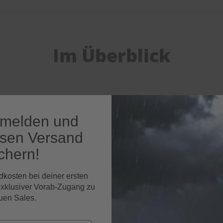
Im Überblick
nmelden und
osen Versand
chern!
dkosten bei deiner ersten
exklusiver Vorab-Zugang zu
uen Sales.