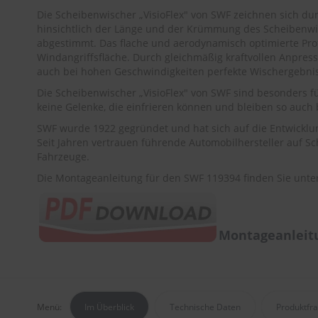
Die Scheibenwischer „VisioFlex" von SWF zeichnen sich durc
hinsichtlich der Länge und der Krümmung des Scheibenwis
abgestimmt. Das flache und aerodynamisch optimierte Profil
Windangriffsfläche. Durch gleichmäßig kraftvollen Anpre
auch bei hohen Geschwindigkeiten perfekte Wischergebniss
Die Scheibenwischer „VisioFlex" von SWF sind besonders f
keine Gelenke, die einfrieren können und bleiben so auch b
SWF wurde 1922 gegründet und hat sich auf die Entwicklu
Seit Jahren vertrauen führende Automobilhersteller auf S
Fahrzeuge.
Die Montageanleitung für den SWF 119394 finden Sie unte
Montageanleitu
Menü:
Im Überblick
Technische Daten
Produktfr