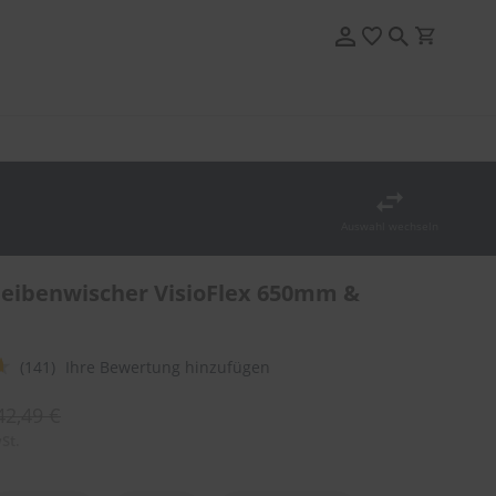
Auswahl wechseln
eibenwischer VisioFlex 650mm &
(141)
Ihre Bewertung hinzufügen
42,49 €
St.