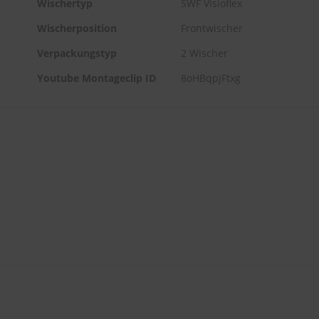
Wischertyp
SWF Visioflex
Wischerposition
Frontwischer
Verpackungstyp
2 Wischer
Youtube Montageclip ID
8oHBqpjFtxg