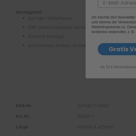
Email
Montagezeit
Ich möchte den Newslette
Geringer Zeitaufwand
und stimme der Verwendun
SWF Universaladapter vormontiert
Marketingzwecke zu. Diese 
kostenlos widerrufen, z. B.
Einfache Montage
Aufschieben, drehen, einhaken, fertig
Gratis V
Ab 30 € Mindestbeste
EAN-Nr.
3276421193943
Art.Nr.
3000311
Länge
650mm & 425mm