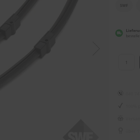
SWF
Lieferu
bestelle
040 74
100% p
Versan
über 1