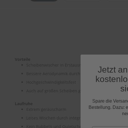
Vorteile
Scheibenwischer in Erstausrüsterqualität
Jetzt a
Bessere Aerodynamik durch ultraflaches Design
kostenl
Hochgeschwindigkeitsfest
si
Auch auf großen Scheiben geeignet
Spare die Versan
Laufruhe
Bestellung. Dazu: 
Extrem geräuscharm
ne
Leises Wischen durch integrierte Federschiene
Kein Rubbeln und Quietschen