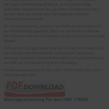
r
verringert die Windangriffsfläche. Durch gleichmäßig
e
kraftvollen Anpressdruck des gesamten Scheibenwischers
i
werden auch bei hohen Geschwindigkeiten perfekte
n
Wischergebnisse erzielt.
i
g
Die Scheibenwischer „Visioflex" von SWF sind besonders für
u
den Wintereinsatz geeignet, denn sie haben keine Gelenke,
n
die einfrieren können und bleiben so auch bei extremer Kälte
g
flexibel.
K
SWF wurde 1922 gegründet und hat sich auf die Entwicklung
u
von Scheibenwischersystemen spezialisiert. Seit Jahren
n
vertrauen führende Automobilhersteller auf Scheibenwischer
s
von SWF zur Erstausrüstung ihrer Fahrzeuge.
t
s
Die Montageanleitung für den SWF 119420 finden Sie unter
t
dem folgenden Link:
o
f
f
p
f
Montageanleitung für den SWF 119420
l
e
g