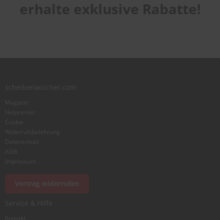
Laufruhe
star
stars
stars
stars
stars
erhalte exklusive Rabatte!
1
2
3
4
5
star
stars
stars
stars
stars
Benutzername
Zusammenfassung
scheibenwischer.com
Bewertung
Magazin
Helpcenter
Cookie
Widerrufsbelehrung
Datenschutz
AGB
Foto hinzufügen
Impressum
Vertrag widerrufen
Ich würde dieses Produkt weiterempfehlen
Service & Hilfe
Kontakt