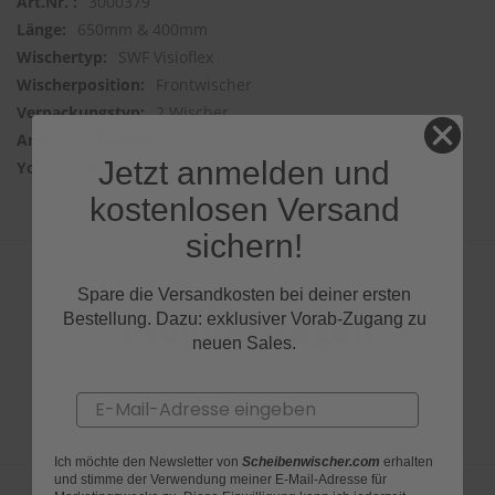
3000379
650mm & 400mm
SWF Visioflex
Frontwischer
2 Wischer
BAYONET LOCK
Jetzt anmelden und
sg1glQPogB4
kostenlosen Versand
sichern!
Spare die Versandkosten bei deiner ersten
Produktfragen
Bestellung. Dazu: exklusiver Vorab-Zugang zu
neuen Sales.
Email
Ich möchte den Newsletter von
Scheibenwischer.com
erhalten
und stimme der Verwendung meiner E-Mail-Adresse für