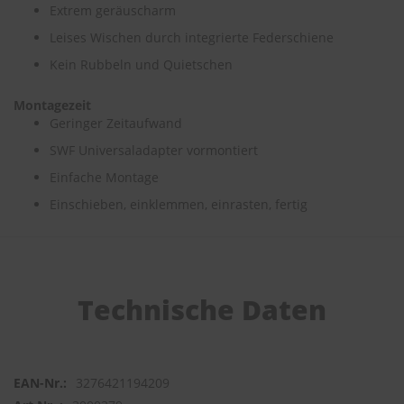
Extrem geräuscharm
S
Leises Wischen durch integrierte Federschiene
c
Kein Rubbeln und Quietschen
h
w
ä
Montagezeit
m
Geringer Zeitaufwand
m
e
SWF Universaladapter vormontiert
T
Einfache Montage
ü
c
Einschieben, einklemmen, einrasten, fertig
h
e
r
B
ü
r
Technische Daten
s
t
e
n
3276421194209
Accessoires