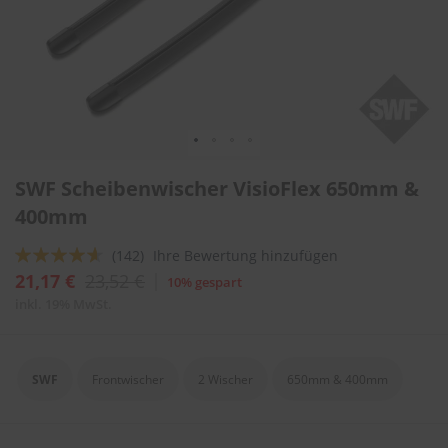
l
i
t
u
r
e
n
&
L
Zum
a
SWF Scheibenwischer VisioFlex 650mm &
Anfang
c
der
400mm
k
Bildergalerie
p
springen
f
Bewertung:
(142)
Ihre Bewertung hinzufügen
l
88
100
% of
21,17 €
23,52 €
10% gespart
e
g
inkl. 19% MwSt.
e
A
u
SWF
Frontwischer
2 Wischer
650mm & 400mm
t
o
w