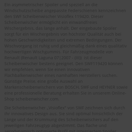
.
Ein asymmetrischer Spoiler und speziell an die
c
Windschutzscheibe angepasste Federschienen kennzeichnen
o
den SWF Scheibenwischer Visioflex 119420. Dieser
m
Scheibenwischer ermöglicht ein einwandfreies
A
Wischergebnis, das lange anhält. Der eingebaute Spoiler
u
sorgt für ein Wischergebnis von höchster Qualität auch bei
t
hohen Geschwindigkeiten und extremen Bedingungen. Der
o
Wischvorgang ist ruhig und gleichmäßig dank eines qualitativ
s
hochwertigen Wischgummis. Für Fahrzeugmodelle von
h
Renault (
Renault Laguna 07|2007 - (III)
) ist dieser
a
Scheibenwischer bestens geeignet. Den SWF119420 können
m
wir empfehlen, wenn Sie einen innovativen
p
Flachbalkenwischer eines namhaften Herstellers suchen.
o
o
Günstige Preise, eine große Auswahl an
Markenscheibenwischern von BOSCH, SWF und HEYNER sowie
S
eine professionelle Beratung erhalten Sie in unserem Online-
c
Shop
scheibenwischer.com
.
h
Die Scheibenwischer „Visioflex" von SWF zeichnen sich durch
e
i
ihr innovatives Design aus. Sie sind optimal hinsichtlich der
b
Länge und der Krümmung des Scheibenwischers auf den
e
jeweiligen Fahrzeugtyp abgestimmt. Das flache und
n
aerodynamisch optimierte Profil mit integriertem Spoiler