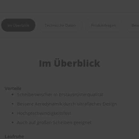
e
P
o
Im Überblick
Technische Daten
Produktfragen
Bew
l
s
t
e
r
-
Im Überblick
&
I
n
n
e
Vorteile
n
r
Scheibenwischer in Erstausrüsterqualität
e
Bessere Aerodynamik durch ultraflaches Design
i
n
Hochgeschwindigkeitsfest
i
g
Auch auf großen Scheiben geeignet
u
n
Laufruhe
g