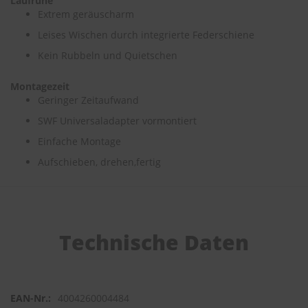
Laufruhe
Extrem geräuscharm
S
Leises Wischen durch integrierte Federschiene
c
h
Kein Rubbeln und Quietschen
w
ä
Montagezeit
m
m
Geringer Zeitaufwand
e
SWF Universaladapter vormontiert
T
ü
Einfache Montage
c
h
Aufschieben, drehen,fertig
e
r
B
ü
r
Technische Daten
s
t
e
n
4004260004484
Accessoires