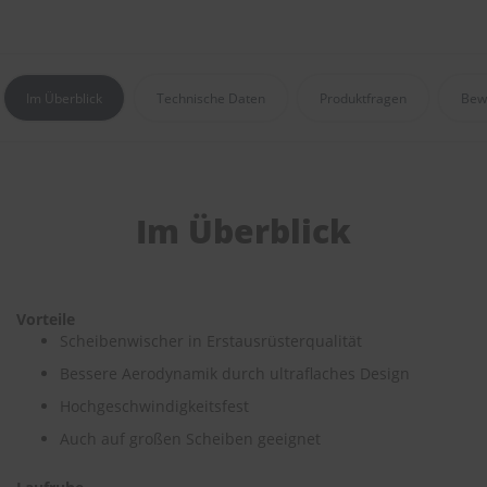
e
P
o
l
Im Überblick
Technische Daten
Produktfragen
Bew
s
t
e
r
-
&
Im Überblick
I
n
n
e
n
Vorteile
r
Scheibenwischer in Erstausrüsterqualität
e
i
Bessere Aerodynamik durch ultraflaches Design
n
Hochgeschwindigkeitsfest
i
g
Auch auf großen Scheiben geeignet
u
n
g