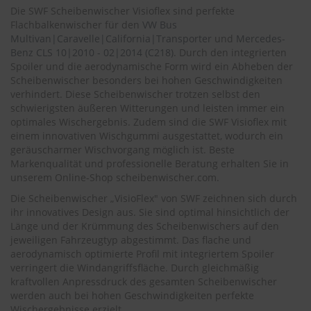
.
Die SWF Scheibenwischer Visioflex sind perfekte
c
Flachbalkenwischer für den
VW Bus
o
Multivan|Caravelle|California|Transporter
und
Mercedes-
m
Benz CLS 10|2010 - 02|2014 (C218)
. Durch den integrierten
A
Spoiler und die aerodynamische Form wird ein Abheben der
u
Scheibenwischer besonders bei hohen Geschwindigkeiten
t
verhindert. Diese Scheibenwischer trotzen selbst den
o
schwierigsten äußeren Witterungen und leisten immer ein
s
optimales Wischergebnis. Zudem sind die SWF Visioflex mit
h
einem innovativen Wischgummi ausgestattet, wodurch ein
a
geräuscharmer Wischvorgang möglich ist. Beste
m
Markenqualität und professionelle Beratung erhalten Sie in
p
unserem Online-Shop scheibenwischer.com.
o
o
Die Scheibenwischer „VisioFlex" von SWF zeichnen sich durch
ihr innovatives Design aus. Sie sind optimal hinsichtlich der
S
Länge und der Krümmung des Scheibenwischers auf den
c
jeweiligen Fahrzeugtyp abgestimmt. Das flache und
h
aerodynamisch optimierte Profil mit integriertem Spoiler
e
i
verringert die Windangriffsfläche. Durch gleichmäßig
b
kraftvollen Anpressdruck des gesamten Scheibenwischer
e
werden auch bei hohen Geschwindigkeiten perfekte
n
Wischergebnisse erzielt.