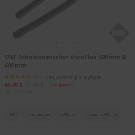
l
i
t
u
r
e
n
&
L
Zum
a
SWF Scheibenwischer VisioFlex 600mm &
Anfang
c
der
600mm
k
Bildergalerie
p
springen
f
Bewertung:
(141)
Ihre Bewertung hinzufügen
l
88
100
% of
40,49 €
44,99 €
10% gespart
e
g
inkl. 19% MwSt.
e
A
u
SWF
Frontwischer
2 Wischer
600mm & 600mm
t
o
w