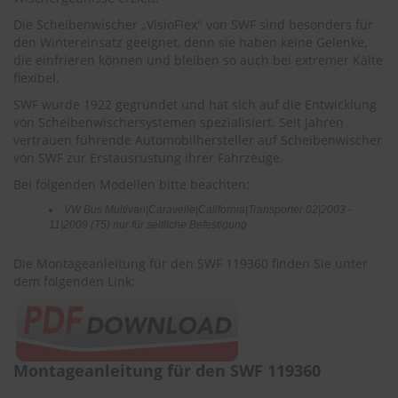
r
e
Die Scheibenwischer „VisioFlex" von SWF sind besonders für
i
den Wintereinsatz geeignet, denn sie haben keine Gelenke,
n
die einfrieren können und bleiben so auch bei extremer Kälte
i
flexibel.
g
u
SWF wurde 1922 gegründet und hat sich auf die Entwicklung
n
von Scheibenwischersystemen spezialisiert. Seit Jahren
g
vertrauen führende Automobilhersteller auf Scheibenwischer
von SWF zur Erstausrüstung ihrer Fahrzeuge.
K
Bei folgenden Modellen bitte beachten:
u
n
VW Bus Multivan|Caravelle|California|Transporter 02|2003 -
s
11|2009 (T5) nur für seitliche Befestigung
t
s
Die Montageanleitung für den SWF 119360 finden Sie unter
t
dem folgenden Link:
o
f
f
p
f
l
Montageanleitung für den SWF 119360
e
g