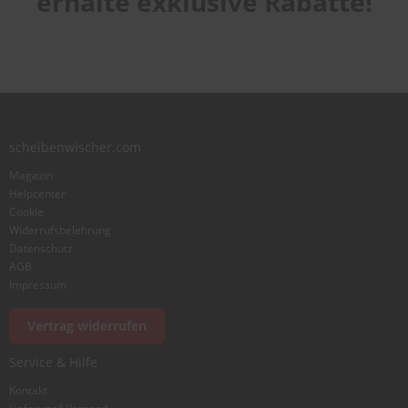
erhalte exklusive Rabatte!
1
2
3
4
5
star
stars
stars
stars
stars
Benutzername
Zusammenfassung
scheibenwischer.com
Bewertung
Magazin
Helpcenter
Cookie
Widerrufsbelehrung
Datenschutz
AGB
Foto hinzufügen
Impressum
Vertrag widerrufen
Ich würde dieses Produkt weiterempfehlen
Service & Hilfe
Kontakt