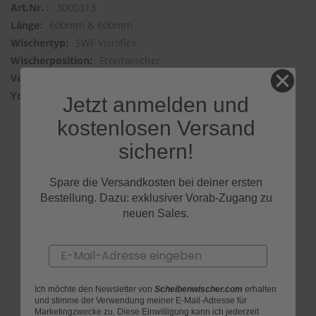
3000313
600mm & 600mm
SWF Visioflex
Frontwischer
2 Wischer
8oHBqpjFtxg
Jetzt anmelden und
kostenlosen Versand
sichern!
Spare die Versandkosten bei deiner ersten
Produktfragen
Bestellung. Dazu: exklusiver Vorab-Zugang zu
neuen Sales.
Email
Ich möchte den Newsletter von
Scheibenwischer.com
erhalten
und stimme der Verwendung meiner E-Mail-Adresse für
Marketingzwecke zu. Diese Einwilligung kann ich jederzeit