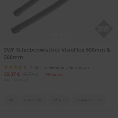
l
i
t
u
r
e
n
&
L
Zum
a
SWF Scheibenwischer VisioFlex 600mm &
Anfang
c
der
500mm
k
Bildergalerie
p
springen
f
Bewertung:
(142)
Ihre Bewertung hinzufügen
l
88
100
% of
39,37 €
43,74 €
10% gespart
e
g
inkl. 19% MwSt.
e
A
u
SWF
Frontwischer
2 Wischer
600mm & 500mm
t
o
w