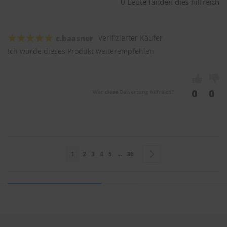
0 Leute fanden dies hilfreich
c.baasner
Verifizierter Käufer
Ich würde dieses Produkt weiterempfehlen
0
0
War diese Bewertung hilfreich?
Seite
Sie lesen gerade Seite
Seite
Seite
Seite
Seite
Seite
Seite
Weiter
1
2
3
4
5
...
36
Sie bewerten: