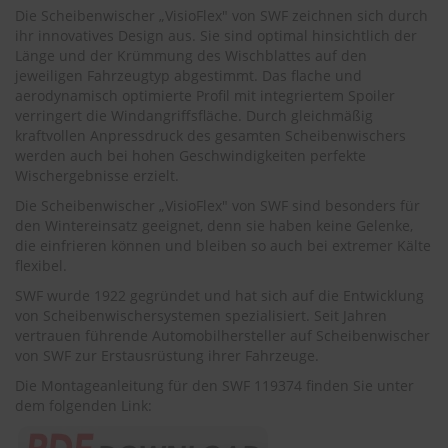
.
Die Scheibenwischer „VisioFlex" von SWF zeichnen sich durch
c
ihr innovatives Design aus. Sie sind optimal hinsichtlich der
o
Länge und der Krümmung des Wischblattes auf den
m
jeweiligen Fahrzeugtyp abgestimmt. Das flache und
A
aerodynamisch optimierte Profil mit integriertem Spoiler
u
verringert die Windangriffsfläche. Durch gleichmäßig
t
kraftvollen Anpressdruck des gesamten Scheibenwischers
o
werden auch bei hohen Geschwindigkeiten perfekte
s
Wischergebnisse erzielt.
h
a
Die Scheibenwischer „VisioFlex" von SWF sind besonders für
m
den Wintereinsatz geeignet, denn sie haben keine Gelenke,
p
die einfrieren können und bleiben so auch bei extremer Kälte
o
flexibel.
o
SWF wurde 1922 gegründet und hat sich auf die Entwicklung
S
von Scheibenwischersystemen spezialisiert. Seit Jahren
c
vertrauen führende Automobilhersteller auf Scheibenwischer
h
von SWF zur Erstausrüstung ihrer Fahrzeuge.
e
i
Die Montageanleitung für den SWF 119374 finden Sie unter
b
dem folgenden Link:
e
n