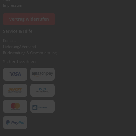
Foto hinzufügen
Impressum
Vertrag widerrufen
Ich würde dieses Produkt weiterempfehlen
Service & Hilfe
Kontakt
Lieferung&Versand
Bewertung abschicken
Rücksendung & Gewährleistung
Sicher bezahlen