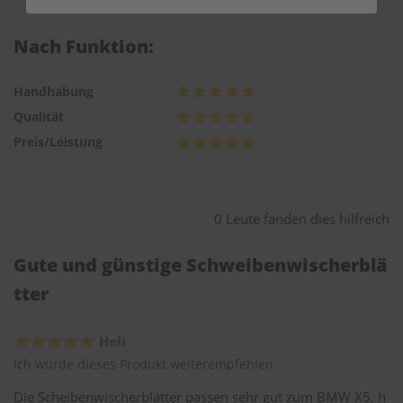
Nach Funktion:
Handhabung
Qualität
Preis/Leistung
0 Leute fanden dies hilfreich
Gute und günstige Schweibenwischerblä
tter
Heli
Ich würde dieses Produkt weiterempfehlen
Die Scheibenwischerblätter passen sehr gut zum BMW X5, h