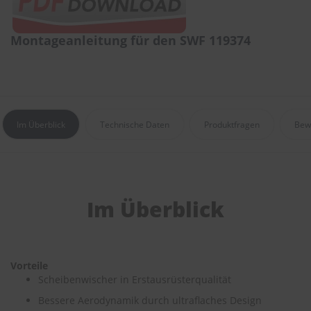
r
e
i
Montageanleitung für den SWF 119374
n
i
g
u
n
g
Im Überblick
Technische Daten
Produktfragen
Bew
K
u
n
s
t
s
Im Überblick
t
o
f
f
p
Vorteile
f
Scheibenwischer in Erstausrüsterqualität
l
e
Bessere Aerodynamik durch ultraflaches Design
g