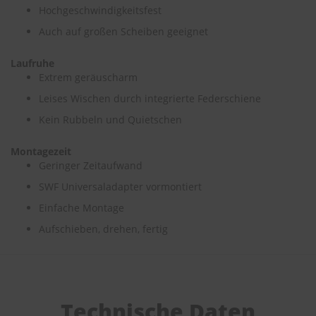
e
Hochgeschwindigkeitsfest
Auch auf großen Scheiben geeignet
P
o
l
Laufruhe
s
Extrem geräuscharm
t
Leises Wischen durch integrierte Federschiene
e
r
Kein Rubbeln und Quietschen
-
&
I
Montagezeit
n
Geringer Zeitaufwand
n
SWF Universaladapter vormontiert
e
n
Einfache Montage
r
e
Aufschieben, drehen, fertig
i
n
i
g
u
n
Technische Daten
g