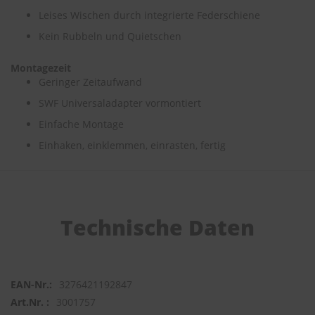
Leises Wischen durch integrierte Federschiene
S
Kein Rubbeln und Quietschen
c
h
w
Montagezeit
ä
Geringer Zeitaufwand
m
m
SWF Universaladapter vormontiert
e
Einfache Montage
T
ü
Einhaken, einklemmen, einrasten, fertig
c
h
e
r
B
ü
Technische Daten
r
s
t
e
n
3276421192847
3001757
Accessoires