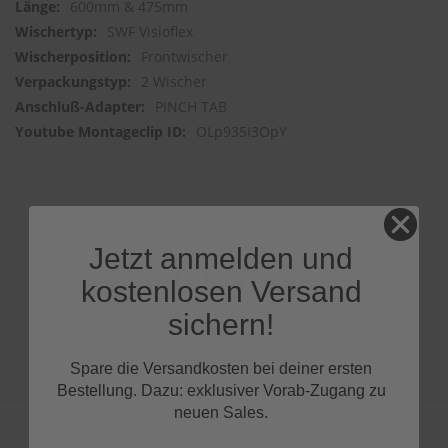
600mm & 475mm
SWF Visioflex
Frontwischer
2 Wischer
PINCH TAB
OLp935I3OpY
Jetzt anmelden und
Produktfragen
kostenlosen Versand
sichern!
Spare die Versandkosten bei deiner ersten
Bestellung. Dazu: exklusiver Vorab-Zugang zu
neuen Sales.