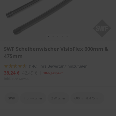
l
i
t
u
r
e
n
&
L
Zum
a
SWF Scheibenwischer VisioFlex 600mm &
Anfang
c
der
475mm
k
Bildergalerie
p
springen
f
Bewertung:
(146)
Ihre Bewertung hinzufügen
l
88
100
% of
38,24 €
42,49 €
10% gespart
e
g
inkl. 19% MwSt.
e
A
u
SWF
Frontwischer
2 Wischer
600mm & 475mm
t
o
w