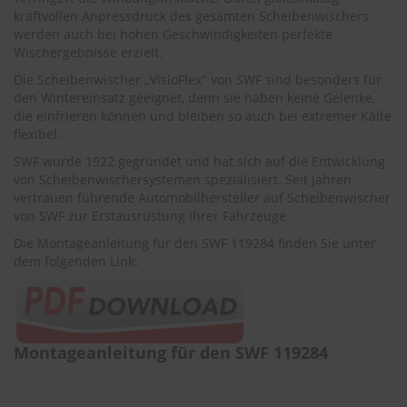
r
kraftvollen Anpressdruck des gesamten Scheibenwischers
e
werden auch bei hohen Geschwindigkeiten perfekte
i
Wischergebnisse erzielt.
n
i
Die Scheibenwischer „VisioFlex" von SWF sind besonders für
g
den Wintereinsatz geeignet, denn sie haben keine Gelenke,
u
die einfrieren können und bleiben so auch bei extremer Kälte
n
flexibel.
g
SWF wurde 1922 gegründet und hat sich auf die Entwicklung
K
von Scheibenwischersystemen spezialisiert. Seit Jahren
u
vertrauen führende Automobilhersteller auf Scheibenwischer
n
von SWF zur Erstausrüstung ihrer Fahrzeuge.
s
t
Die Montageanleitung für den SWF 119284 finden Sie unter
s
dem folgenden Link:
t
o
f
f
p
Montageanleitung für den SWF 119284
f
l
e
g