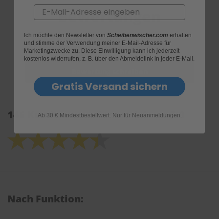
Email
Bewertungen
Ich möchte den Newsletter von
Scheibenwischer.com
erhalten
und stimme der Verwendung meiner E-Mail-Adresse für
Marketingzwecke zu. Diese Einwilligung kann ich jederzeit
kostenlos widerrufen, z. B. über den Abmeldelink in jeder E-Mail.
Gratis Versand sichern
146 Kundenrezensionen: 4.4 von 5.0
Ab 30 € Mindestbestellwert. Nur für Neuanmeldungen.
Nach Funktion: