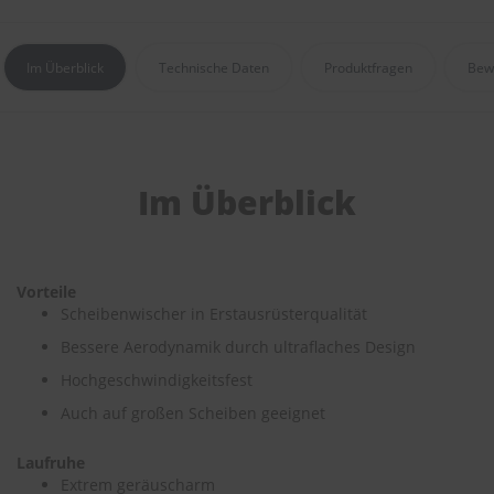
e
P
Im Überblick
Technische Daten
Produktfragen
Bew
o
l
s
t
e
r
Im Überblick
-
&
I
n
n
Vorteile
e
Scheibenwischer in Erstausrüsterqualität
n
r
Bessere Aerodynamik durch ultraflaches Design
e
i
Hochgeschwindigkeitsfest
n
Auch auf großen Scheiben geeignet
i
g
u
Laufruhe
n
Extrem geräuscharm
g