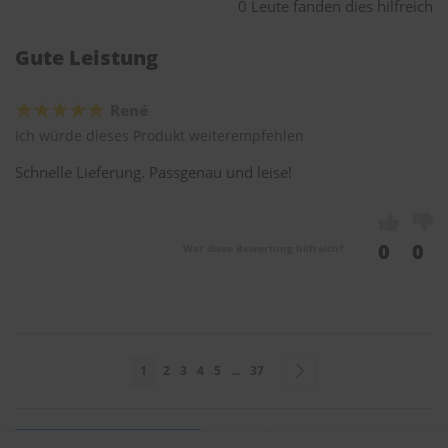
0 Leute fanden dies hilfreich
Gute Leistung
René
Ich würde dieses Produkt weiterempfehlen
Schnelle Lieferung. Passgenau und leise!
0
0
War diese Bewertung hilfreich?
Seite
Sie lesen gerade Seite
Seite
Seite
Seite
Seite
Seite
Seite
Weiter
1
2
3
4
5
...
37