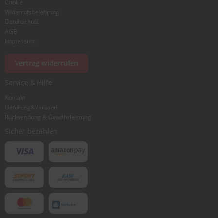
Cookie
Widerrufsbelehrung
Datenschutz
AGB
Foto hinzufügen
Impressum
Vertrag widerrufen
Ich würde dieses Produkt weiterempfehlen
Service & Hilfe
Kontakt
Lieferung&Versand
Bewertung abschicken
Rücksendung & Gewährleistung
Sicher bezahlen