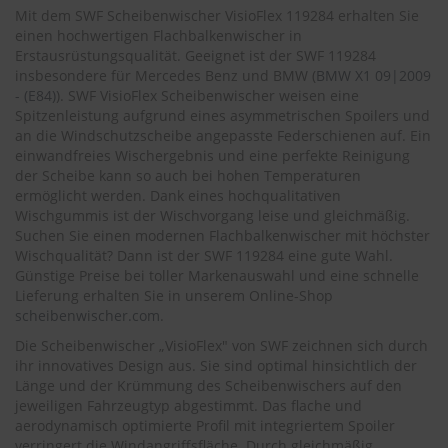
.
Mit dem SWF Scheibenwischer VisioFlex 119284 erhalten Sie
c
einen hochwertigen Flachbalkenwischer in
o
Erstausrüstungsqualität. Geeignet ist der SWF 119284
m
insbesondere für Mercedes Benz und BMW (
BMW X1 09|2009
A
- (E84)
). SWF VisioFlex Scheibenwischer weisen eine
u
Spitzenleistung aufgrund eines asymmetrischen Spoilers und
t
an die Windschutzscheibe angepasste Federschienen auf. Ein
o
einwandfreies Wischergebnis und eine perfekte Reinigung
s
der Scheibe kann so auch bei hohen Temperaturen
h
ermöglicht werden. Dank eines hochqualitativen
a
Wischgummis ist der Wischvorgang leise und gleichmäßig.
m
Suchen Sie einen modernen Flachbalkenwischer mit höchster
p
Wischqualität? Dann ist der SWF 119284 eine gute Wahl.
o
o
Günstige Preise bei toller Markenauswahl und eine schnelle
Lieferung erhalten Sie in unserem Online-Shop
S
scheibenwischer.com
.
c
Die Scheibenwischer „VisioFlex" von SWF zeichnen sich durch
h
ihr innovatives Design aus. Sie sind optimal hinsichtlich der
e
i
Länge und der Krümmung des Scheibenwischers auf den
b
jeweiligen Fahrzeugtyp abgestimmt. Das flache und
e
aerodynamisch optimierte Profil mit integriertem Spoiler
n
verringert die Windangriffsfläche. Durch gleichmäßig