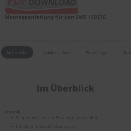
r
e
i
Montageanleitung für den SWF 119276
n
i
g
u
n
g
Im Überblick
Technische Daten
Produktfragen
Bew
K
u
n
s
t
s
Im Überblick
t
o
f
f
p
Vorteile
f
Scheibenwischer in Erstausrüsterqualität
l
e
Intelligente Verschleißanzeige
g