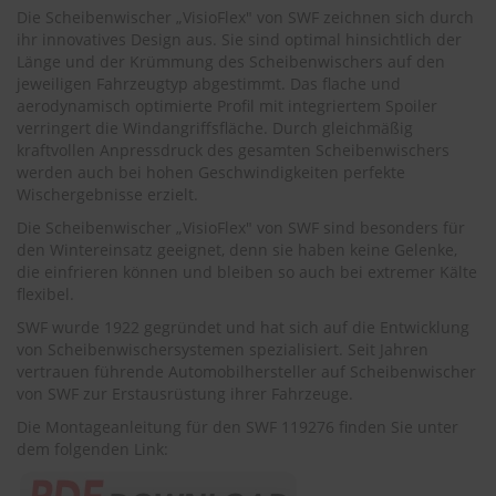
.
Die Scheibenwischer „VisioFlex" von SWF zeichnen sich durch
c
ihr innovatives Design aus. Sie sind optimal hinsichtlich der
o
Länge und der Krümmung des Scheibenwischers auf den
m
jeweiligen Fahrzeugtyp abgestimmt. Das flache und
A
aerodynamisch optimierte Profil mit integriertem Spoiler
u
verringert die Windangriffsfläche. Durch gleichmäßig
t
kraftvollen Anpressdruck des gesamten Scheibenwischers
o
werden auch bei hohen Geschwindigkeiten perfekte
s
Wischergebnisse erzielt.
h
a
Die Scheibenwischer „VisioFlex" von SWF sind besonders für
m
den Wintereinsatz geeignet, denn sie haben keine Gelenke,
p
die einfrieren können und bleiben so auch bei extremer Kälte
o
flexibel.
o
SWF wurde 1922 gegründet und hat sich auf die Entwicklung
S
von Scheibenwischersystemen spezialisiert. Seit Jahren
c
vertrauen führende Automobilhersteller auf Scheibenwischer
h
von SWF zur Erstausrüstung ihrer Fahrzeuge.
e
i
Die Montageanleitung für den SWF 119276 finden Sie unter
b
dem folgenden Link:
e
n