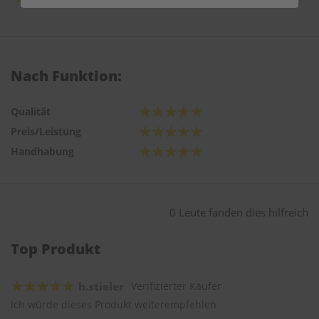
Nach Funktion:
Qualität
Preis/Leistung
Handhabung
0 Leute fanden dies hilfreich
Top Produkt
h.stieler
Verifizierter Käufer
Ich würde dieses Produkt weiterempfehlen