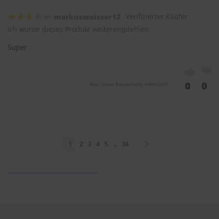
markusweisser12
Verifizierter Käufer
Ich würde dieses Produkt weiterempfehlen
Super
0
0
War diese Bewertung hilfreich?
Seite
Sie lesen gerade Seite
Seite
Seite
Seite
Seite
Seite
Seite
Weiter
1
2
3
4
5
...
36
Sie bewerten: