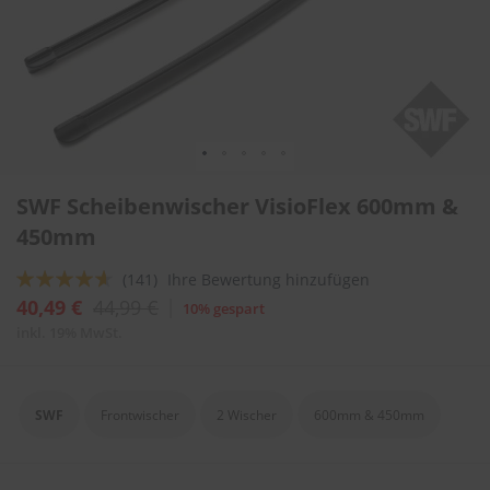
l
i
t
u
r
e
n
&
L
Zum
a
SWF Scheibenwischer VisioFlex 600mm &
Anfang
c
der
450mm
k
Bildergalerie
p
springen
f
Bewertung:
(141)
Ihre Bewertung hinzufügen
l
88
100
% of
40,49 €
44,99 €
10% gespart
e
g
inkl. 19% MwSt.
e
A
u
SWF
Frontwischer
2 Wischer
600mm & 450mm
t
o
w