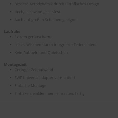
e
Bessere Aerodynamik durch ultraflaches Design
Hochgeschwindigkeitsfest
P
o
Auch auf großen Scheiben geeignet
l
s
Laufruhe
t
Extrem geräuscharm
e
r
Leises Wischen durch integrierte Federschiene
-
&
Kein Rubbeln und Quietschen
I
n
Montagezeit
n
Geringer Zeitaufwand
e
n
SWF Universaladapter vormontiert
r
e
Einfache Montage
i
Einhaken, einklemmen, einrasten, fertig
n
i
g
u
n
g