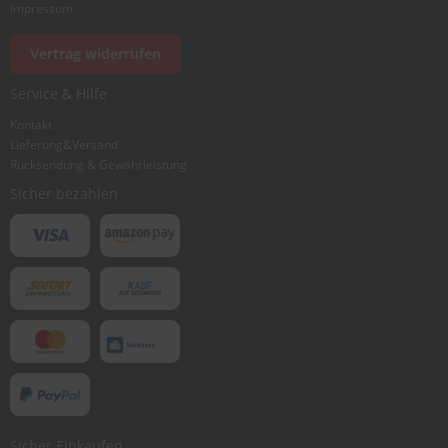
Foto hinzufügen
Impressum
Vertrag widerrufen
Ich würde dieses Produkt weiterempfehlen
Service & Hilfe
Kontakt
Lieferung&Versand
Bewertung abschicken
Rücksendung & Gewährleistung
Sicher bezahlen
Sicher Einkaufen