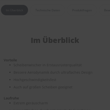
e
Im Überblick
Technische Daten
Produktfragen
Bew
P
o
l
s
t
e
Im Überblick
r
-
&
I
n
Vorteile
n
Scheibenwischer in Erstausrüsterqualität
e
n
Bessere Aerodynamik durch ultraflaches Design
r
e
Hochgeschwindigkeitsfest
i
Auch auf großen Scheiben geeignet
n
i
g
Laufruhe
u
Extrem geräuscharm
n
g