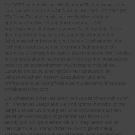
.
Die SWF Scheibenwischer Visioflex sind Flachbalkenwischer
c
zum Nachrüsten für das
A4 Cabriolet 04|2002 - 03|2009 (B6,
o
B7)
. Diese Flachbalkenwischer ermöglichen dank der
m
optimalen Druckverteilung durch mehr als 1000
A
Anpresspunkte ein hervorragendes Wischergebnis. Durch
u
den intgerierten Spoiler wird zudem ein Abheben der
t
Scheibenwischer besonders bei hohen Geschwindigkeiten
o
verhindert und so auch bei extremen Bedingungen ein
s
optimales Wischergebnis erzielt. Zudem sind die SWF Visioflex
h
mit einem qualitativ hochwertigen Wischgummi ausgestattet,
a
wodurch ein geräuscharmer Wischvorgang möglich ist.
m
Günstige Preise bei einer großen Markenauswahl an
p
Scheibenwischern, bestem Autozubehör und eine
o
o
professionelle Beratung finden Sie in unserem Online-Shop
scheibenwischer.com.
S
Die Scheibenwischer „VisioFlex" von SWF zeichnen sich durch
c
ihr innovatives Design aus. Sie sind optimal hinsichtlich der
h
Länge und der Krümmung des Scheibenwischers auf den
e
i
jeweiligen Fahrzeugtyp abgestimmt. Das flache und
b
aerodynamisch optimierte Profil mit integriertem Spoiler
e
verringert die Windangriffsfläche. Durch gleichmäßig
n
kraftvollen Anpressdruck des gesamten Scheibenwischers