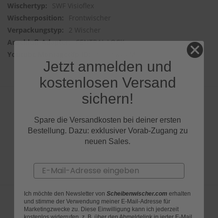
SWF Visioflex
Frontwischer
2 Wischer
CENTRAL LOCK
A-J5-AwyaiM
Jetzt anmelden und
kostenlosen Versand
sichern!
Spare die Versandkosten bei deiner ersten
Produktfragen
Bestellung. Dazu: exklusiver Vorab-Zugang zu
neuen Sales.
Email
Ich möchte den Newsletter von
Scheibenwischer.com
erhalten
und stimme der Verwendung meiner E-Mail-Adresse für
Marketingzwecke zu. Diese Einwilligung kann ich jederzeit
kostenlos widerrufen, z. B. über den Abmeldelink in jeder E-Mail.