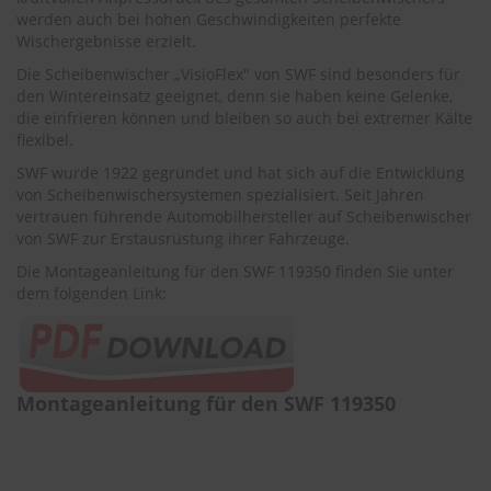
r
werden auch bei hohen Geschwindigkeiten perfekte
e
Wischergebnisse erzielt.
i
n
Die Scheibenwischer „VisioFlex" von SWF sind besonders für
i
den Wintereinsatz geeignet, denn sie haben keine Gelenke,
g
die einfrieren können und bleiben so auch bei extremer Kälte
u
flexibel.
n
g
SWF wurde 1922 gegründet und hat sich auf die Entwicklung
von Scheibenwischersystemen spezialisiert. Seit Jahren
K
vertrauen führende Automobilhersteller auf Scheibenwischer
u
von SWF zur Erstausrüstung ihrer Fahrzeuge.
n
s
Die Montageanleitung für den SWF 119350 finden Sie unter
t
dem folgenden Link:
s
t
o
f
f
Montageanleitung für den SWF 119350
p
f
l
e
g