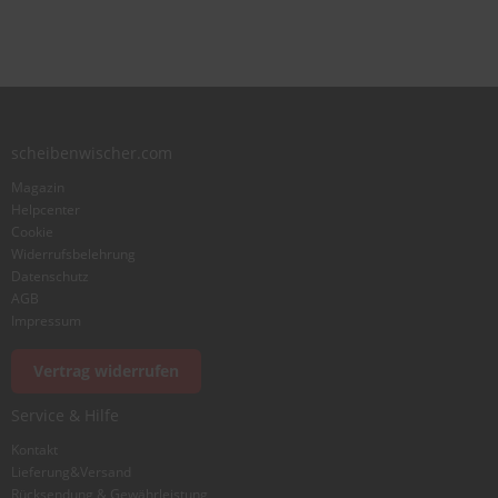
Benutzername
Zusammenfassung
scheibenwischer.com
Bewertung
Magazin
Helpcenter
Cookie
Widerrufsbelehrung
Datenschutz
AGB
Foto hinzufügen
Impressum
Vertrag widerrufen
Ich würde dieses Produkt weiterempfehlen
Service & Hilfe
Kontakt
Lieferung&Versand
Bewertung abschicken
Rücksendung & Gewährleistung