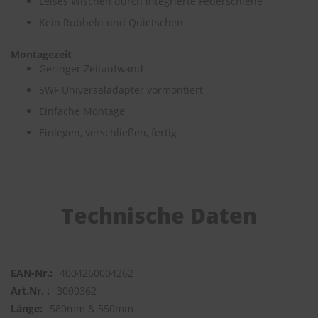
Leises Wischen durch integrierte Federschiene
Kein Rubbeln und Quietschen
S
c
h
Montagezeit
w
Geringer Zeitaufwand
ä
SWF Universaladapter vormontiert
m
m
Einfache Montage
e
T
Einlegen, verschließen, fertig
ü
c
h
e
r
B
Technische Daten
ü
r
s
t
e
4004260004262
n
3000362
580mm & 550mm
Accessoires