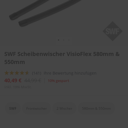
l
i
t
u
r
e
n
&
L
Zum
a
SWF Scheibenwischer VisioFlex 580mm &
Anfang
c
der
550mm
k
Bildergalerie
p
springen
f
Bewertung:
(141)
Ihre Bewertung hinzufügen
l
88
100
% of
40,49 €
44,99 €
10% gespart
e
g
inkl. 19% MwSt.
e
A
u
SWF
Frontwischer
2 Wischer
580mm & 550mm
t
o
w