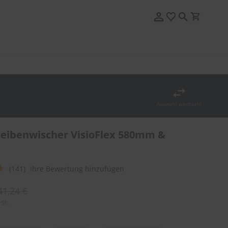
Auswahl wechseln
eibenwischer VisioFlex 580mm &
(141)
Ihre Bewertung hinzufügen
41,24 €
St.