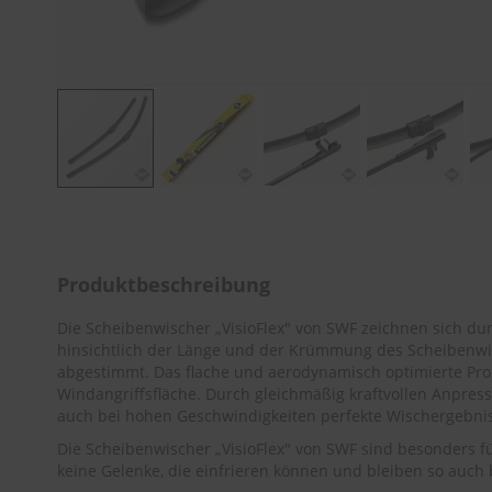
Zum
Anfang
der
Bildergalerie
Produktbeschreibung
springen
Die Scheibenwischer „VisioFlex" von SWF zeichnen sich durc
hinsichtlich der Länge und der Krümmung des Scheibenwis
abgestimmt. Das flache und aerodynamisch optimierte Profil
Windangriffsfläche. Durch gleichmäßig kraftvollen Anpre
auch bei hohen Geschwindigkeiten perfekte Wischergebniss
Die Scheibenwischer „VisioFlex" von SWF sind besonders f
keine Gelenke, die einfrieren können und bleiben so auch b