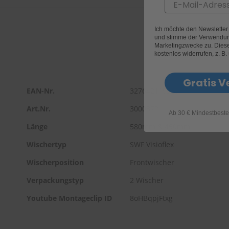
Email
Ich möchte den Newslette
und stimme der Verwendun
Marketingzwecke zu. Diese 
kostenlos widerrufen, z. B.
Gratis V
EAN-Nr.
3276421193691
Art.Nr.
3000372
Ab 30 € Mindestbeste
Länge
580mm & 450mm
Wischertyp
SWF Visioflex
Wischerposition
Frontwischer
Verpackungstyp
2 Wischer
Youtube Montageclip ID
8oHBqpjFtxg