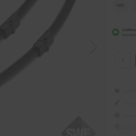
SWF
Lieferu
bestelle
040 74
100% p
Versan
über 1