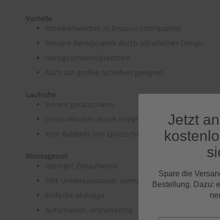
Vorteile
Scheibenwischer in Erstausrüsterqualität
Bessere Aerodynamik durch ultraflaches Design
Hochgeschwindigkeitsfest
Auch auf großen Scheiben geeignet
Laufruhe
Extrem geräuscharm
Jetzt a
Leises Wischen durch integrierte Federschiene
kostenl
Kein Rubbeln und Quietschen
si
Montagezeit
Geringer Zeitaufwand
Spare die Versan
SWF Universaladapter vormontiert
Bestellung. Dazu: 
Einfache Montage
ne
Aufschieben, drehen,fertig