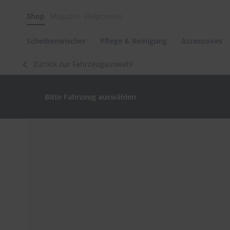
Scheibenwischer
Shop
Magazin
Helpcenter
Pflege
&
Reinigung
Scheibenwischer
Pflege & Reinigung
Accessoires
Felgenreinigung
Zurück zur Fahrzeugauswahl
Polituren
&
Lackpflege
Bitte Fahrzeug auswählen
Autowellness
von
scheibenwischer.com
Zum
Ende
Autoshampoo
der
Scheibenreinigung
Bildergalerie
springen
Kunststoffpflege
Polster-
&
Innenreinigung
Schwämme