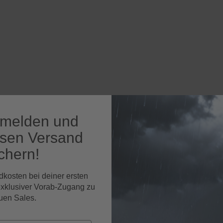
nmelden und
osen Versand
chern!
dkosten bei deiner ersten
exklusiver Vorab-Zugang zu
uen Sales.