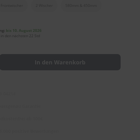
Frontwischer
2 Wischer
580mm & 450mm
ng:
bis 10. August 2026
 in den nächsten 22 Std
In den Warenkorb
3 04214
assgenau Garantie
dkostenfrei ab 100€
5.000 positive Bewertungen