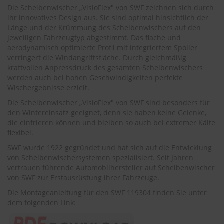
.
Die Scheibenwischer „VisioFlex" von SWF zeichnen sich durch
c
ihr innovatives Design aus. Sie sind optimal hinsichtlich der
o
Länge und der Krümmung des Scheibenwischers auf den
m
jeweiligen Fahrzeugtyp abgestimmt. Das flache und
A
aerodynamisch optimierte Profil mit integriertem Spoiler
u
verringert die Windangriffsfläche. Durch gleichmäßig
t
kraftvollen Anpressdruck des gesamten Scheibenwischers
o
werden auch bei hohen Geschwindigkeiten perfekte
s
Wischergebnisse erzielt.
h
a
Die Scheibenwischer „VisioFlex" von SWF sind besonders für
m
den Wintereinsatz geeignet, denn sie haben keine Gelenke,
p
die einfrieren können und bleiben so auch bei extremer Kälte
o
flexibel.
o
SWF wurde 1922 gegründet und hat sich auf die Entwicklung
S
von Scheibenwischersystemen spezialisiert. Seit Jahren
c
vertrauen führende Automobilhersteller auf Scheibenwischer
h
von SWF zur Erstausrüstung ihrer Fahrzeuge.
e
i
Die Montageanleitung für den SWF 119304 finden Sie unter
b
dem folgenden Link:
e
n