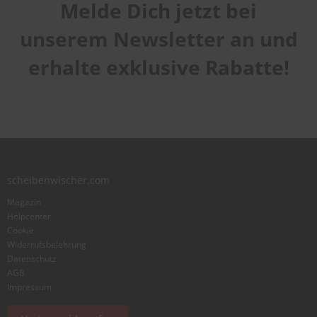
Melde Dich jetzt bei
Handhabung
1
2
3
4
5
Qualität
star
stars
stars
stars
stars
unserem Newsletter an und
1
2
3
4
5
Laufruhe
star
stars
stars
stars
stars
erhalte exklusive Rabatte!
1
2
3
4
5
star
stars
stars
stars
stars
Benutzername
Zusammenfassung
scheibenwischer.com
Bewertung
Magazin
Helpcenter
Cookie
Widerrufsbelehrung
Datenschutz
AGB
Foto hinzufügen
Impressum