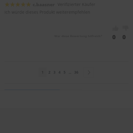
c.baasner
Verifizierter Käufer
Ich würde dieses Produkt weiterempfehlen
0
0
War diese Bewertung hilfreich?
Seite
Sie lesen gerade Seite
Seite
Seite
Seite
Seite
Seite
Seite
Weiter
1
2
3
4
5
...
36
Sie bewerten:
SWF Scheibenwischer VisioFlex 500mm & 350mm