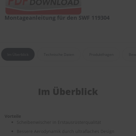
r
e
i
Montageanleitung für den SWF 119304
n
i
g
u
n
g
Im Überblick
Technische Daten
Produktfragen
Bew
K
u
n
s
t
s
Im Überblick
t
o
f
f
p
Vorteile
f
Scheibenwischer in Erstausrüsterqualität
l
e
Bessere Aerodynamik durch ultraflaches Design
g