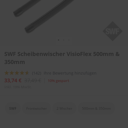
l
i
t
u
r
e
n
&
L
Zum
a
SWF Scheibenwischer VisioFlex 500mm &
Anfang
c
der
350mm
k
Bildergalerie
p
springen
f
Bewertung:
(142)
Ihre Bewertung hinzufügen
l
88
100
% of
33,74 €
37,49 €
10% gespart
e
g
inkl. 19% MwSt.
e
A
u
SWF
Frontwischer
2 Wischer
500mm & 350mm
t
o
w