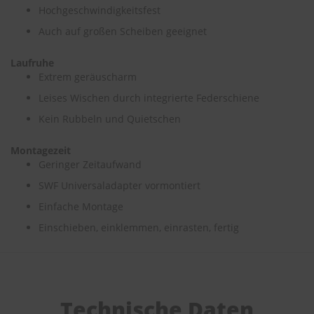
e
Hochgeschwindigkeitsfest
Auch auf großen Scheiben geeignet
P
o
l
Laufruhe
s
Extrem geräuscharm
t
Leises Wischen durch integrierte Federschiene
e
r
Kein Rubbeln und Quietschen
-
&
I
Montagezeit
n
Geringer Zeitaufwand
n
SWF Universaladapter vormontiert
e
n
Einfache Montage
r
e
Einschieben, einklemmen, einrasten, fertig
i
n
i
g
u
n
Technische Daten
g