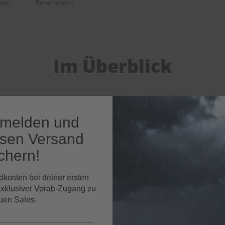
agen
Bewertungen
Im Überblick
nmelden und
osen Versand
chern!
dkosten bei deiner ersten
exklusiver Vorab-Zugang zu
uen Sales.