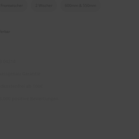
Frontwischer
2 Wischer
600mm & 550mm
eferbar
3 04214
assgenau Garantie
dkostenfrei ab 100€
5.000 positive Bewertungen