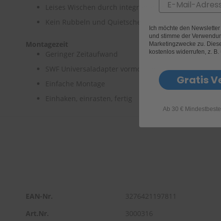
Email
Leises Wischen durch integrierte Federschiene
Kein Rubbeln und Quietschen
Ich möchte den Newslette
und stimme der Verwendun
Montagezeit
Marketingzwecke zu. Diese 
kostenlos widerrufen, z. B.
Geringer Zeitaufwand
SWF Universaladapter vormontiert
Gratis V
Einfache Montage
Einhaken, einrasten, fertig
Ab 30 € Mindestbeste
EAN-Nr.
3276421197811
Art.Nr.
3000316