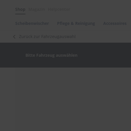
Scheibenwischer
Shop
Magazin
Helpcenter
Pflege
&
Reinigung
Scheibenwischer
Pflege & Reinigung
Accessoires
Felgenreinigung
Zurück zur Fahrzeugauswahl
Polituren
&
Lackpflege
Bitte Fahrzeug auswählen
Autowellness
von
scheibenwischer.com
Zum
Ende
Autoshampoo
der
Scheibenreinigung
Bildergalerie
springen
Kunststoffpflege
Polster-
&
Innenreinigung
Schwämme