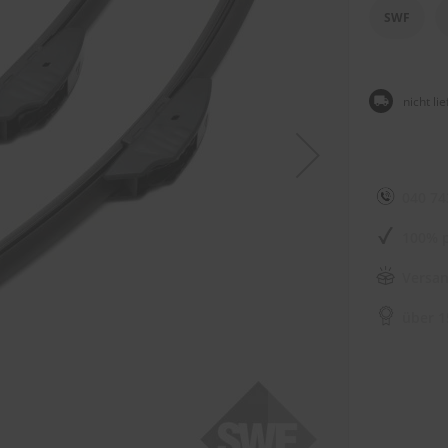
SWF
nicht li
040 74
100% p
Versan
über 1