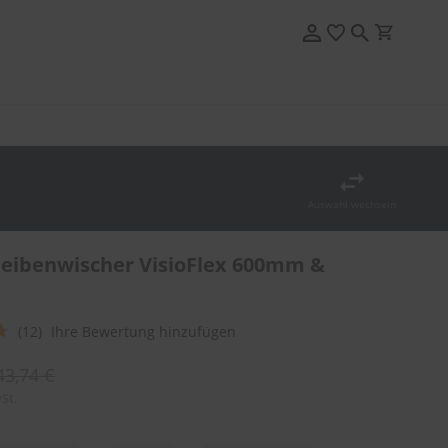
Auswahl wechseln
eibenwischer VisioFlex 600mm &
(12)
Ihre Bewertung hinzufügen
43,74 €
St.