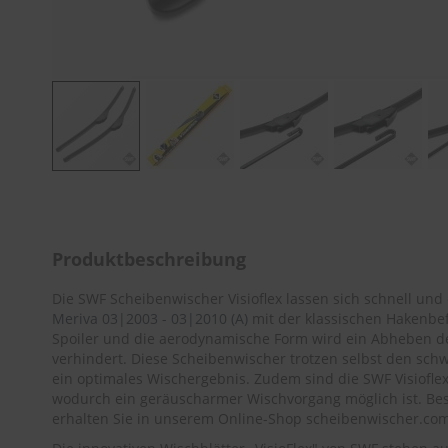
Zum
Anfang
der
Bildergalerie
Produktbeschreibung
springen
Die SWF Scheibenwischer Visioflex lassen sich schnell un
Meriva 03|2003 - 03|2010 (A)
mit der klassischen Hakenbef
Spoiler und die aerodynamische Form wird ein Abheben d
verhindert. Diese Scheibenwischer trotzen selbst den schw
ein optimales Wischergebnis. Zudem sind die SWF Visiofle
wodurch ein geräuscharmer Wischvorgang möglich ist. Bes
erhalten Sie in unserem Online-Shop scheibenwischer.com