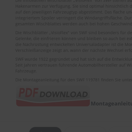
Die innovativen Wischblätter „VisioFlex" von SWF stehen
Hakenarmen zur Verfügung. Sie sind optimal hinsichtlich
auf den jeweiligen Fahrzeugtyp abgestimmt. Das flache un
integriertem Spoiler verringert die Windangriffsfläche. D
gesamten Wischblattes werden auch bei hohen Geschwindig
Die Wischblätter „VisioFlex" von SWF sind besonders für d
Gelenke, die einfrieren können und bleiben so auch bei ext
die Nachrüstung entwickelten Universaladapter ist die Mon
Verschleißanzeige zeigt an, wann der nächste Wechsel erfol
SWF wurde 1922 gegründet und hat sich auf die Entwicklu
Seit Jahren vertrauen führende Automobilhersteller auf Wi
Fahrzeuge.
Die Montageanleitung für den SWF 119781 finden Sie unte
Montageanleitu