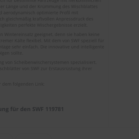
 auch für bestimmte Fahrzeuge mit herkömmlichen
 der Länge und der Krümmung des Wischblattes
d aerodynamisch optimierte Profil mit
urch gleichmäßig kraftvollen Anpressdruck des
keiten perfekte Wischergebnisse erzielt.
en Wintereinsatz geeignet, denn sie haben keine
remer Kälte flexibel. Mit dem von SWF speziell für
tage sehr einfach. Die innovative und intelligente
gen sollte.
ng von Scheibenwischersystemen spezialisiert.
schblätter von SWF zur Erstausrüstung ihrer
r dem folgenden Link:
ng für den SWF 119781