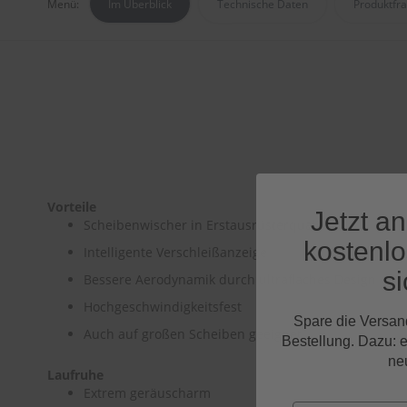
Menü:
Im Überblick
Technische Daten
Produktfr
Vorteile
Jetzt a
Scheibenwischer in Erstausrüsterqualität
kostenl
Intelligente Verschleißanzeige
si
Bessere Aerodynamik durch ultraflaches Design
Hochgeschwindigkeitsfest
Spare die Versan
Auch auf großen Scheiben geeignet
Bestellung. Dazu: 
ne
Laufruhe
Extrem geräuscharm